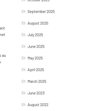
September 2025
August 2025
tant
rmet
July 2025
June 2025
s au
May 2025
s
April 2025
March 2025
June 2023
August 2022