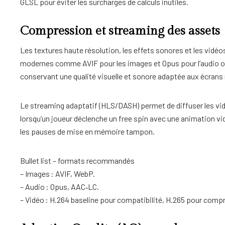
GLSL pour éviter les surcharges de calculs inutiles.
Compression et streaming des assets
Les textures haute résolution, les effets sonores et les vidéo
modernes comme AVIF pour les images et Opus pour l’audio o
conservant une qualité visuelle et sonore adaptée aux écrans
Le streaming adaptatif (HLS/DASH) permet de diffuser les vid
lorsqu’un joueur déclenche un free spin avec une animation vid
les pauses de mise en mémoire tampon.
Bullet list – formats recommandés
– Images : AVIF, WebP.
– Audio : Opus, AAC‑LC.
– Vidéo : H.264 baseline pour compatibilité, H.265 pour com