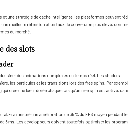
et une stratégie de cache intelligente, les plateformes peuvent réd
ar une meilleure rétention et un taux de conversion plus élevé, comme
formes du marché.
 des slots
ader
 dessiner des animations complexes en temps réel. Les shaders
ière, les particules et les transitions lors des free spins. Par exemple
 qui crée une lueur dorée chaque fois qu’un free spin est activé, san
ral.Fr a mesuré une amélioration de 35 % du FPS moyen pendant le
e de 8 ms. Les développeurs doivent toutefois optimiser les progr