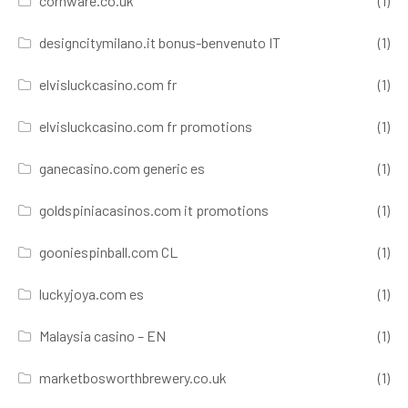
cornware.co.uk
(1)
designcitymilano.it bonus-benvenuto IT
(1)
elvisluckcasino.com fr
(1)
elvisluckcasino.com fr promotions
(1)
ganecasino.com generic es
(1)
goldspiniacasinos.com it promotions
(1)
gooniespinball.com CL
(1)
luckyjoya.com es
(1)
Malaysia casino – EN
(1)
marketbosworthbrewery.co.uk
(1)