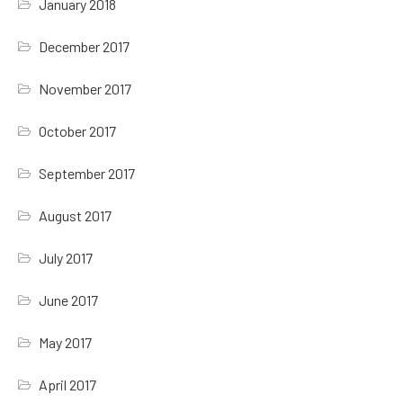
January 2018
December 2017
November 2017
October 2017
September 2017
August 2017
July 2017
June 2017
May 2017
April 2017