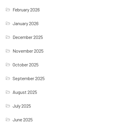
February 2026
January 2026
December 2025
November 2025
October 2025
September 2025
August 2025
July 2025
June 2025