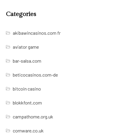
Categories
akibawincasinos.com fr
aviator game
bar-salsa.com
beticocasinos.com-de
bitcoin casino
blokkfont.com
campathome.org.uk
cornware.co.uk