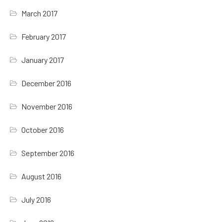
March 2017
February 2017
January 2017
December 2016
November 2016
October 2016
September 2016
August 2016
July 2016