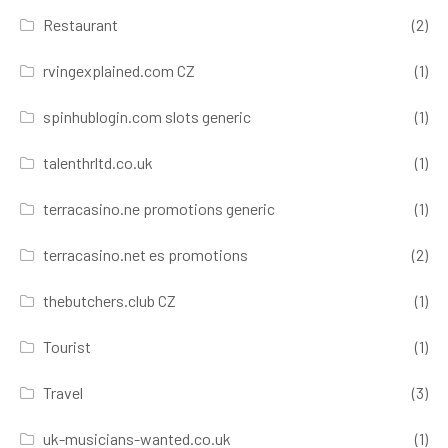
Restaurant
(2)
rvingexplained.com CZ
(1)
spinhublogin.com slots generic
(1)
talenthrltd.co.uk
(1)
terracasino.ne promotions generic
(1)
terracasino.net es promotions
(2)
thebutchers.club CZ
(1)
Tourist
(1)
Travel
(3)
uk-musicians-wanted.co.uk
(1)