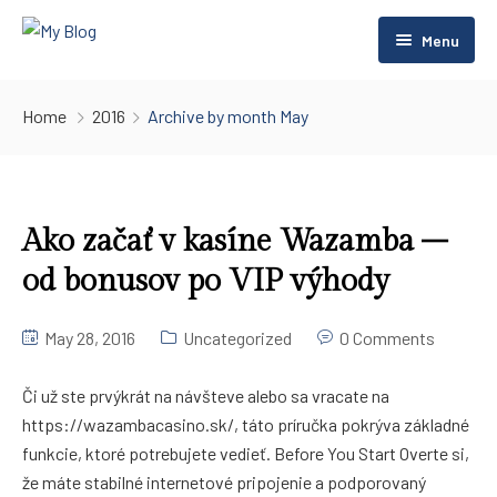
Menu
Home
Home
2016
Archive by month May
Rooms
Home
About Us
Home 2
Rentals
Ako začať v kasíne Wazamba –
Contact Us
Room Listing 2
od bonusov po VIP výhody
Pages
Room Listing 3
May 28, 2016
Uncategorized
0 Comments
Blog
FAQs
Gallery
Blog Default
Či už ste prvýkrát na návšteve alebo sa vracate na
https://wazambacasino.sk/, táto príručka pokrýva základné
Restaurant
Default No Sidebar
funkcie, ktoré potrebujete vedieť. Before You Start Overte si,
že máte stabilné internetové pripojenie a podporovaný
Spa Center
Blog Grid