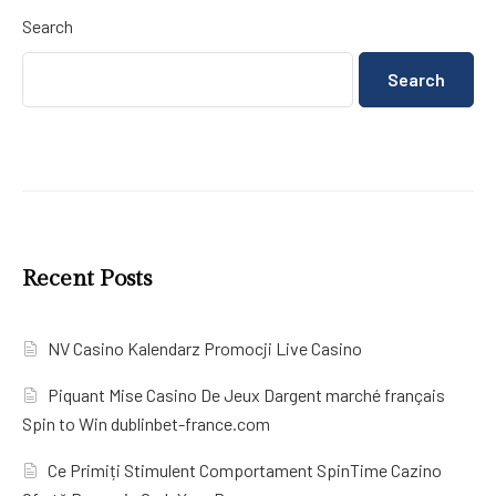
Search
Search
Recent Posts
NV Casino Kalendarz Promocji Live Casino
Piquant Mise Casino De Jeux Dargent marché français
Spin to Win dublinbet-france.com
Ce Primiți Stimulent Comportament SpinTime Cazino