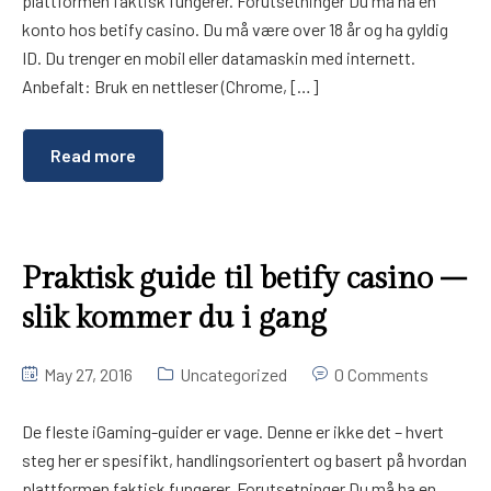
plattformen faktisk fungerer. Forutsetninger Du må ha en
konto hos betify casino. Du må være over 18 år og ha gyldig
ID. Du trenger en mobil eller datamaskin med internett.
Anbefalt: Bruk en nettleser (Chrome, […]
Read more
Praktisk guide til betify casino –
slik kommer du i gang
May 27, 2016
Uncategorized
0 Comments
De fleste iGaming-guider er vage. Denne er ikke det – hvert
steg her er spesifikt, handlingsorientert og basert på hvordan
plattformen faktisk fungerer. Forutsetninger Du må ha en