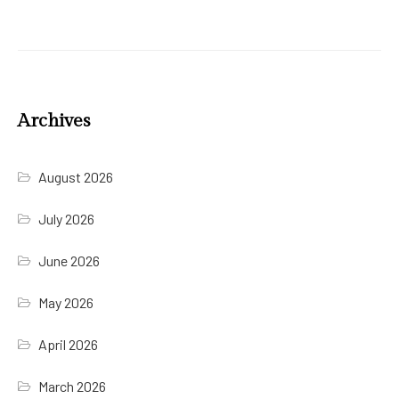
Archives
August 2026
July 2026
June 2026
May 2026
April 2026
March 2026