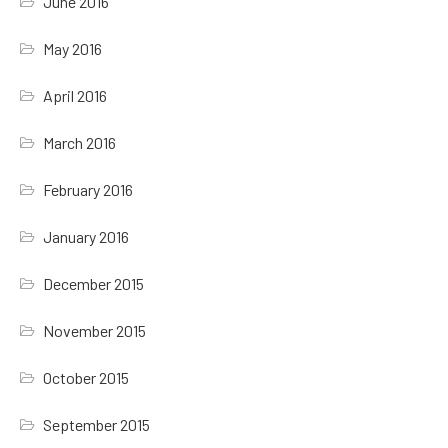
June 2016
May 2016
April 2016
March 2016
February 2016
January 2016
December 2015
November 2015
October 2015
September 2015