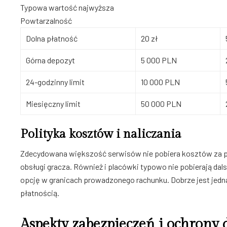
Typowa wartość najwyższa
Powtarzalność
Dolna płatność
20 zł
Górna depozyt
5 000 PLN
24-godzinny limit
10 000 PLN
Miesięczny limit
50 000 PLN
Polityka kosztów i naliczania
Zdecydowana większość serwisów nie pobiera kosztów za pła
obsługi gracza. Również i placówki typowo nie pobierają dal
opcję w granicach prowadzonego rachunku. Dobrze jest jed
płatnością.
Aspekty zabezpieczeń i ochrony