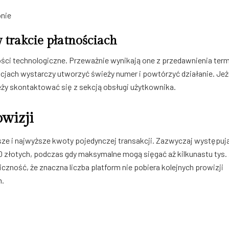
onie
trakcie płatnościach
ości technologiczne. Przeważnie wynikają one z przedawnienia ter
acjach wystarczy utworzyć świeży numer i powtórzyć działanie. Jeż
ależy skontaktować się z sekcją obsługi użytkownika.
owizji
sze i najwyższe kwoty pojedynczej transakcji. Zazwyczaj występuj
0 złotych, podczas gdy maksymalne mogą sięgać aż kilkunastu tys. 
iczność, że znaczna liczba platform nie pobiera kolejnych prowizji
m.