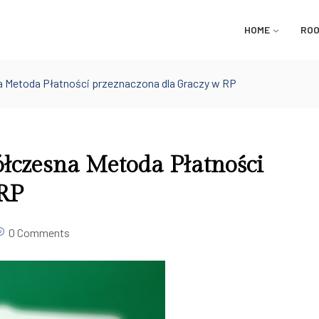
HOME
RO
a Metoda Płatności przeznaczona dla Graczy w RP
łczesna Metoda Płatności
 RP
0 Comments