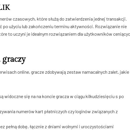
LIK
erów czasowych, które służą do zatwierdzenia jednej transakcji.
ć po użyciu lub zakończeniu terminu aktywności. Rozwiązanie nie
które to uczyni je idealnym rozwiązaniem dla użytkowników ceniący
 graczy
erwisach online, gracze zdobywają zestaw namacalnych zalet, jakie
są widoczne się na na koncie gracza w ciągu kilkudziesięciu s po
azywania numerów kart płatniczych czy loginów związanych z
ez pełną dobę, łącznie z dniami wolnymi i uroczystościami