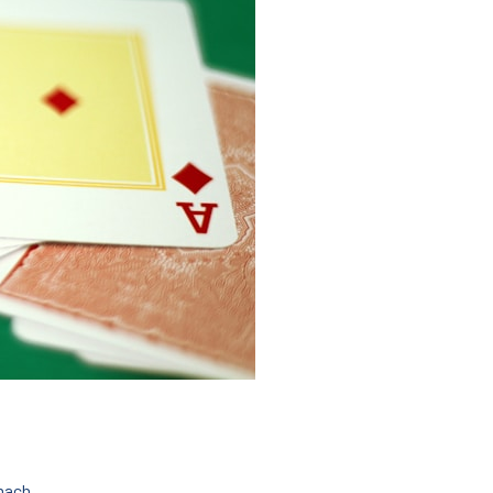
rmach