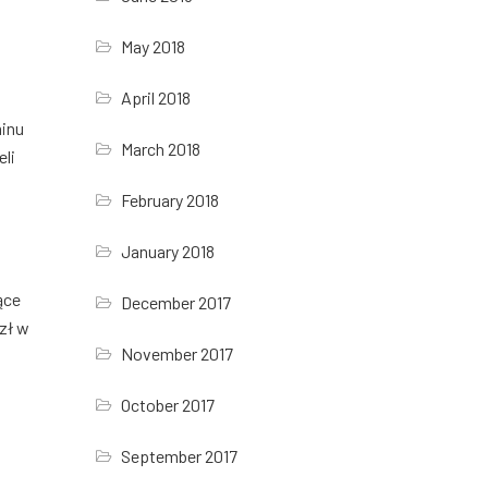
May 2018
April 2018
minu
March 2018
eli
February 2018
January 2018
ące
December 2017
zł w
November 2017
October 2017
September 2017