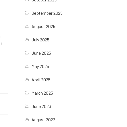
September 2025
August 2025
m
July 2025
nt
June 2025
May 2025
April 2025
March 2025
June 2023
August 2022