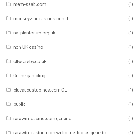
mem-saab.com
(1)
monkeyzinocasinos.com fr
(1)
natplanforum.org.uk
(1)
non UK casino
(1)
ollysorsby.co.uk
(1)
Online gambling
(1)
playaugustapines.com CL
(1)
public
(1)
rarawin-casino.com generic
(1)
rarawin-casino.com welcome-bonus generic
(1)