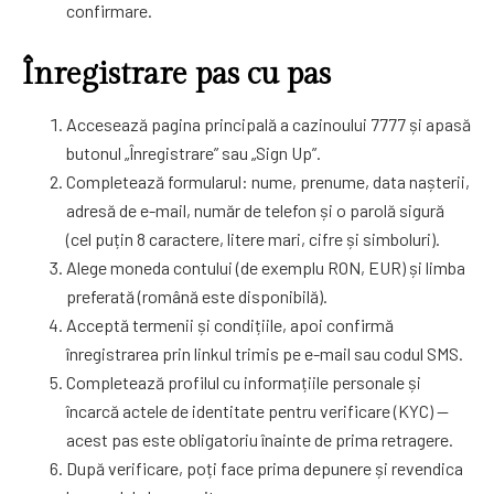
confirmare.
Înregistrare pas cu pas
Accesează pagina principală a cazinoului 7777 și apasă
butonul „Înregistrare” sau „Sign Up”.
Completează formularul: nume, prenume, data nașterii,
adresă de e-mail, număr de telefon și o parolă sigură
(cel puțin 8 caractere, litere mari, cifre și simboluri).
Alege moneda contului (de exemplu RON, EUR) și limba
preferată (română este disponibilă).
Acceptă termenii și condițiile, apoi confirmă
înregistrarea prin linkul trimis pe e-mail sau codul SMS.
Completează profilul cu informațiile personale și
încarcă actele de identitate pentru verificare (KYC) —
acest pas este obligatoriu înainte de prima retragere.
După verificare, poți face prima depunere și revendica