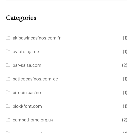
Categories
akibawincasinos.com fr
(1)
aviator game
(1)
bar-salsa.com
(2)
beticocasinos.com-de
(1)
bitcoin casino
(1)
blokkfont.com
(1)
campathome.org.uk
(2)