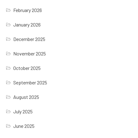
February 2026
January 2026
December 2025
November 2025
October 2025
September 2025
August 2025
July 2025
June 2025