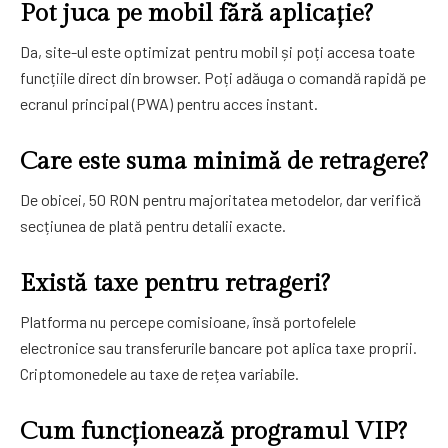
Pot juca pe mobil fără aplicație?
Da, site-ul este optimizat pentru mobil și poți accesa toate
funcțiile direct din browser. Poți adăuga o comandă rapidă pe
ecranul principal (PWA) pentru acces instant.
Care este suma minimă de retragere?
De obicei, 50 RON pentru majoritatea metodelor, dar verifică
secțiunea de plată pentru detalii exacte.
Există taxe pentru retrageri?
Platforma nu percepe comisioane, însă portofelele
electronice sau transferurile bancare pot aplica taxe proprii.
Criptomonedele au taxe de rețea variabile.
Cum funcționează programul VIP?