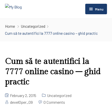
Menu
Home
Home
Uncategorized
Rooms
Home
Cum să te autentifici la 7777 online casino – ghid practic
About Us
Home 2
Rentals
Contact Us
Room Listing 2
Cum să te autentifici la
Pages
Room Listing 3
7777 online casino – ghid
Blog
FAQs
practic
Gallery
Blog Default
February 2, 2015
Uncategorized
Restaurant
Default No Sidebar
develOper_09
0 Comments
Spa Center
Blog Grid