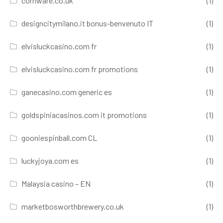
cornware.co.uk
(1)
designcitymilano.it bonus-benvenuto IT
(1)
elvisluckcasino.com fr
(1)
elvisluckcasino.com fr promotions
(1)
ganecasino.com generic es
(1)
goldspiniacasinos.com it promotions
(1)
gooniespinball.com CL
(1)
luckyjoya.com es
(1)
Malaysia casino – EN
(1)
marketbosworthbrewery.co.uk
(1)