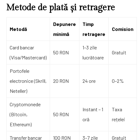
Metode de plată și retragere
Depunere
Timp
Metodă
Comision
minimă
retragere
Card bancar
1–3 zile
50 RON
Gratuit
(Visa/Mastercard)
lucrătoare
Portofele
electronice (Skrill,
20 RON
24 ore
0–2%
Neteller)
Cryptomonede
Instant – 1
Taxa
(Bitcoin,
50 RON
oră
rețelei
Ethereum)
Transfer bancar
100 RON
3–7 zile
Gratuit