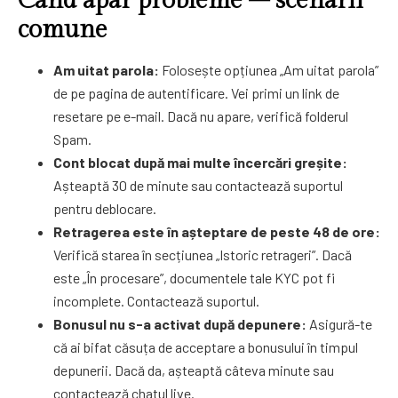
Când apar probleme – scenarii
comune
Am uitat parola:
Folosește opțiunea „Am uitat parola”
de pe pagina de autentificare. Vei primi un link de
resetare pe e-mail. Dacă nu apare, verifică folderul
Spam.
Cont blocat după mai multe încercări greșite:
Așteaptă 30 de minute sau contactează suportul
pentru deblocare.
Retragerea este în așteptare de peste 48 de ore:
Verifică starea în secțiunea „Istoric retrageri”. Dacă
este „În procesare”, documentele tale KYC pot fi
incomplete. Contactează suportul.
Bonusul nu s-a activat după depunere:
Asigură-te
că ai bifat căsuța de acceptare a bonusului în timpul
depunerii. Dacă da, așteaptă câteva minute sau
contactează chatul live.