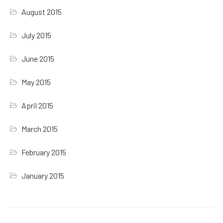
August 2015
July 2015
June 2015
May 2015
April 2015
March 2015
February 2015
January 2015