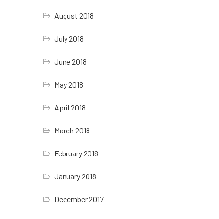
August 2018
July 2018
June 2018
May 2018
April 2018
March 2018
February 2018
January 2018
December 2017