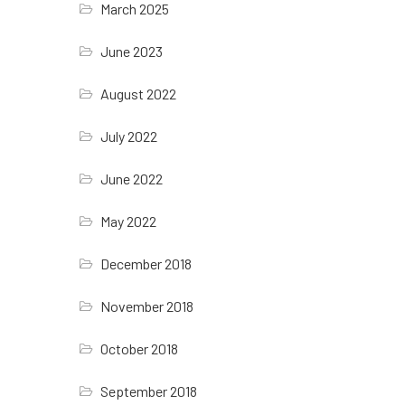
March 2025
June 2023
August 2022
July 2022
June 2022
May 2022
December 2018
November 2018
October 2018
September 2018