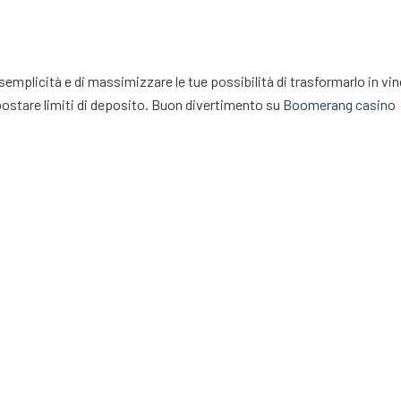
semplicità e di massimizzare le tue possibilità di trasformarlo in vin
postare limiti di deposito. Buon divertimento su
Boomerang casino