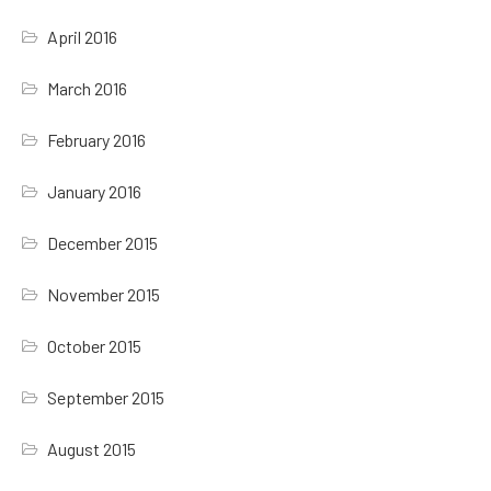
April 2016
March 2016
February 2016
January 2016
December 2015
November 2015
October 2015
September 2015
August 2015