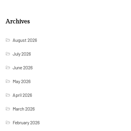
Archives
August 2026
July 2026
June 2026
May 2026
April 2026
March 2026
February 2026