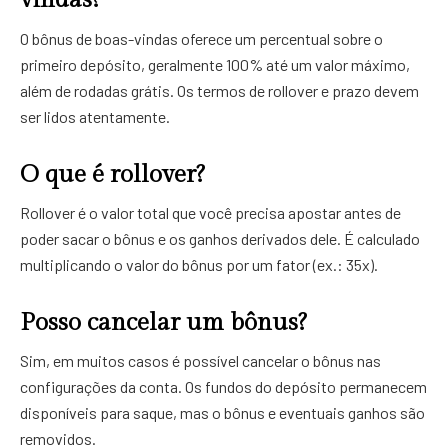
O bônus de boas-vindas oferece um percentual sobre o
primeiro depósito, geralmente 100% até um valor máximo,
além de rodadas grátis. Os termos de rollover e prazo devem
ser lidos atentamente.
O que é rollover?
Rollover é o valor total que você precisa apostar antes de
poder sacar o bônus e os ganhos derivados dele. É calculado
multiplicando o valor do bônus por um fator (ex.: 35x).
Posso cancelar um bônus?
Sim, em muitos casos é possível cancelar o bônus nas
configurações da conta. Os fundos do depósito permanecem
disponíveis para saque, mas o bônus e eventuais ganhos são
removidos.