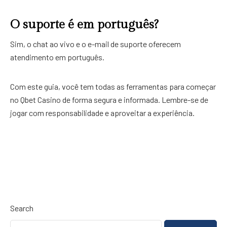
O suporte é em português?
Sim, o chat ao vivo e o e-mail de suporte oferecem
atendimento em português.
Com este guia, você tem todas as ferramentas para começar
no Qbet Casino de forma segura e informada. Lembre-se de
jogar com responsabilidade e aproveitar a experiência.
Search