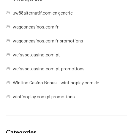
uw88alternatif.com en generic
wageoncasinos.com fr
wageoncasinos.com fr promotions
weissbetcasino.com pt
weissbetcasino.com pt promotions
Wintino Casino Bonus – wintinoplay.com de
wintinoplay.com pl promotions
Categories