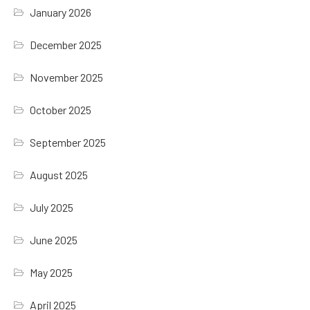
January 2026
December 2025
November 2025
October 2025
September 2025
August 2025
July 2025
June 2025
May 2025
April 2025