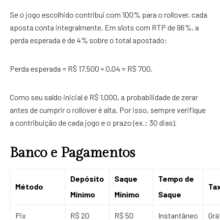
Se o jogo escolhido contribui com 100% para o rollover, cada
aposta conta integralmente. Em slots com RTP de 96%, a
perda esperada é de 4% sobre o total apostado:
Perda esperada = R$ 17.500 × 0,04 = R$ 700.
Como seu saldo inicial é R$ 1.000, a probabilidade de zerar
antes de cumprir o rollover é alta. Por isso, sempre verifique
a contribuição de cada jogo e o prazo (ex.: 30 dias).
Banco e Pagamentos
Depósito
Saque
Tempo de
Método
Ta
Mínimo
Mínimo
Saque
Pix
R$ 20
R$ 50
Instantâneo
Grá