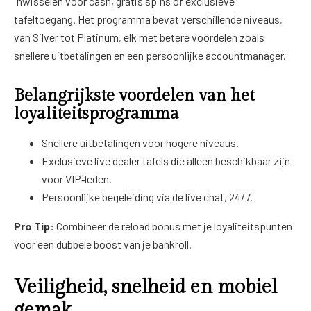
inwisselen voor cash, gratis spins of exclusieve
tafeltoegang. Het programma bevat verschillende niveaus,
van Silver tot Platinum, elk met betere voordelen zoals
snellere uitbetalingen en een persoonlijke accountmanager.
Belangrijkste voordelen van het
loyaliteitsprogramma
Snellere uitbetalingen voor hogere niveaus.
Exclusieve live dealer tafels die alleen beschikbaar zijn
voor VIP‑leden.
Persoonlijke begeleiding via de live chat, 24/7.
Pro Tip:
Combineer de reload bonus met je loyaliteitspunten
voor een dubbele boost van je bankroll.
Veiligheid, snelheid en mobiel
gemak