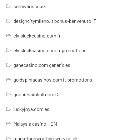
cornware.co.uk
designcitymilano.it bonus-benvenuto IT
elvisluckcasino.com fr
elvisluckcasino.com fr promotions
ganecasino.com generic es
goldspiniacasinos.com it promotions
gooniespinball.com CL
luckyjoya.com es
Malaysia casino – EN
marketbosworthbrewery.co.uk