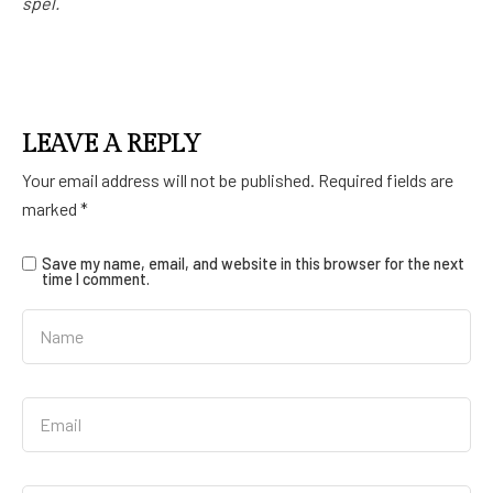
spel.
LEAVE A REPLY
Your email address will not be published.
Required fields are
marked
*
Save my name, email, and website in this browser for the next
time I comment.