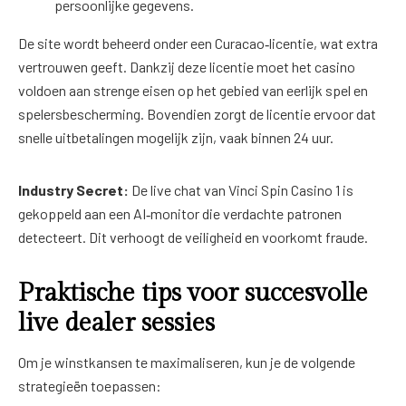
persoonlijke gegevens.
De site wordt beheerd onder een Curacao‑licentie, wat extra
vertrouwen geeft. Dankzij deze licentie moet het casino
voldoen aan strenge eisen op het gebied van eerlijk spel en
spelersbescherming. Bovendien zorgt de licentie ervoor dat
snelle uitbetalingen mogelijk zijn, vaak binnen 24 uur.
Industry Secret:
De live chat van Vinci Spin Casino 1 is
gekoppeld aan een AI‑monitor die verdachte patronen
detecteert. Dit verhoogt de veiligheid en voorkomt fraude.
Praktische tips voor succesvolle
live dealer sessies
Om je winstkansen te maximaliseren, kun je de volgende
strategieën toepassen: