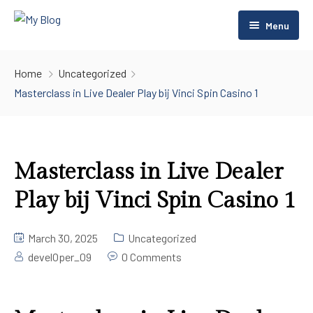
Menu
Home
Home
Uncategorized
Rooms
Home
Masterclass in Live Dealer Play bij Vinci Spin Casino 1
About Us
Home 2
Rentals
Contact Us
Room Listing 2
Masterclass in Live Dealer
Pages
Room Listing 3
Play bij Vinci Spin Casino 1
Blog
FAQs
March 30, 2025
Uncategorized
Gallery
Blog Default
develOper_09
0 Comments
Restaurant
Default No Sidebar
Spa Center
Blog Grid