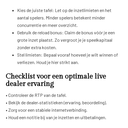
Kies de juiste tafel: Let op de inzetlimieten en het
aantal spelers. Minder spelers betekent minder
concurrentie en meer overzicht.
Gebruik de reload bonus: Claim de bonus vóór je een
grote inzet plaatst. Zo vergroot je je speelkapitaal
zonder extra kosten.
Stel limieten: Bepaal vooraf hoeveel je wilt winnen of
verliezen. Houd je hier strikt aan.
Checklist voor een optimale live
dealer ervaring
• Controleer de RTP van de tafel.
• Bekijk de dealer‑statistieken (ervaring, beoordeling).
• Zorg voor een stabiele internetverbinding.
• Houd een notitie bij van je inzetten en uitbetalingen.