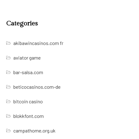
Categories
akibawincasinos.com fr
aviator game
bar-salsa.com
beticocasinos.com-de
bitcoin casino
blokkfont.com
campathome.org.uk