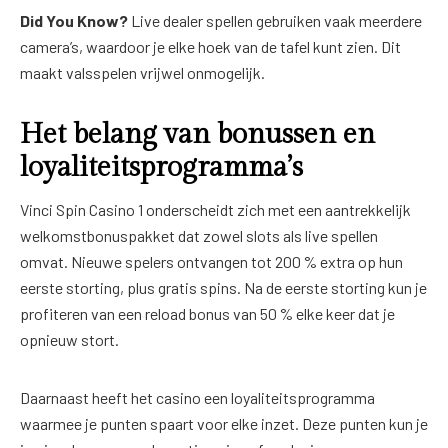
Did You Know?
Live dealer spellen gebruiken vaak meerdere
camera’s, waardoor je elke hoek van de tafel kunt zien. Dit
maakt valsspelen vrijwel onmogelijk.
Het belang van bonussen en
loyaliteitsprogramma’s
Vinci Spin Casino 1 onderscheidt zich met een aantrekkelijk
welkomstbonuspakket dat zowel slots als live spellen
omvat. Nieuwe spelers ontvangen tot 200 % extra op hun
eerste storting, plus gratis spins. Na de eerste storting kun je
profiteren van een reload bonus van 50 % elke keer dat je
opnieuw stort.
Daarnaast heeft het casino een loyaliteitsprogramma
waarmee je punten spaart voor elke inzet. Deze punten kun je