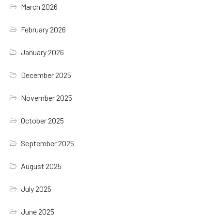
March 2026
February 2026
January 2026
December 2025
November 2025
October 2025
September 2025
August 2025
July 2025
June 2025