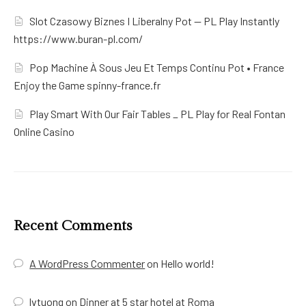
Slot Czasowy Biznes I Liberalny Pot — PL Play Instantly
https://www.buran-pl.com/
Pop Machine À Sous Jeu Et Temps Continu Pot • France
Enjoy the Game spinny-france.fr
Play Smart With Our Fair Tables _ PL Play for Real Fontan
Online Casino
Recent Comments
A WordPress Commenter
on
Hello world!
lvtuong
on
Dinner at 5 star hotel at Roma