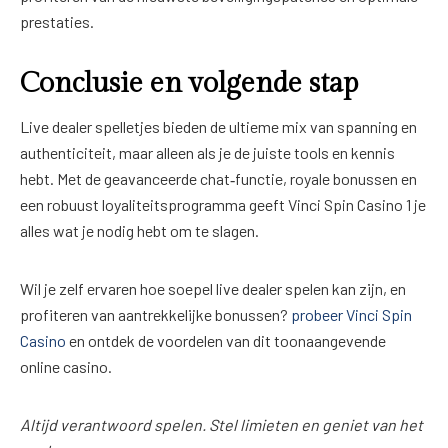
prestaties.
Conclusie en volgende stap
Live dealer spelletjes bieden de ultieme mix van spanning en
authenticiteit, maar alleen als je de juiste tools en kennis
hebt. Met de geavanceerde chat‑functie, royale bonussen en
een robuust loyaliteitsprogramma geeft Vinci Spin Casino 1 je
alles wat je nodig hebt om te slagen.
Wil je zelf ervaren hoe soepel live dealer spelen kan zijn, en
profiteren van aantrekkelijke bonussen?
probeer Vinci Spin
Casino
en ontdek de voordelen van dit toonaangevende
online casino.
Altijd verantwoord spelen. Stel limieten en geniet van het