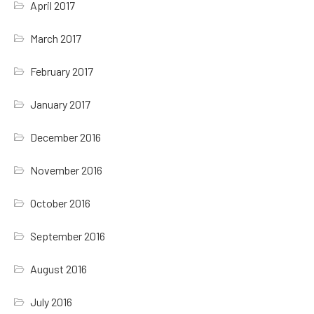
April 2017
March 2017
February 2017
January 2017
December 2016
November 2016
October 2016
September 2016
August 2016
July 2016