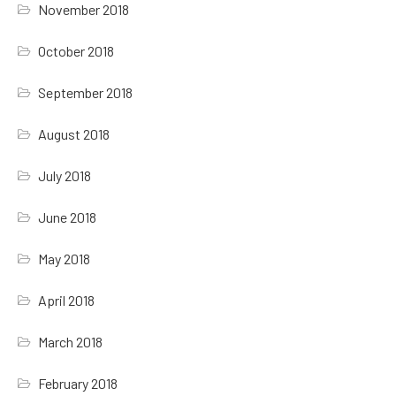
November 2018
October 2018
September 2018
August 2018
July 2018
June 2018
May 2018
April 2018
March 2018
February 2018