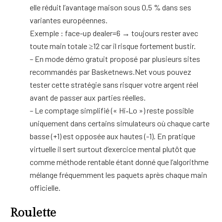
elle réduit l’avantage maison sous 0,5 % dans ses
variantes européennes.
Exemple : face-up dealer=6 → toujours rester avec
toute main totale ≥12 car il risque fortement bustir.
– En mode démo gratuit proposé par plusieurs sites
recommandés par Basketnews.Net vous pouvez
tester cette stratégie sans risquer votre argent réel
avant de passer aux parties réelles.
– Le comptage simplifié (« Hi‑Lo ») reste possible
uniquement dans certains simulateurs où chaque carte
basse (+1) est opposée aux hautes (-1). En pratique
virtuelle il sert surtout d’exercice mental plutôt que
comme méthode rentable étant donné que l’algorithme
mélange fréquemment les paquets après chaque main
officielle.
Roulette