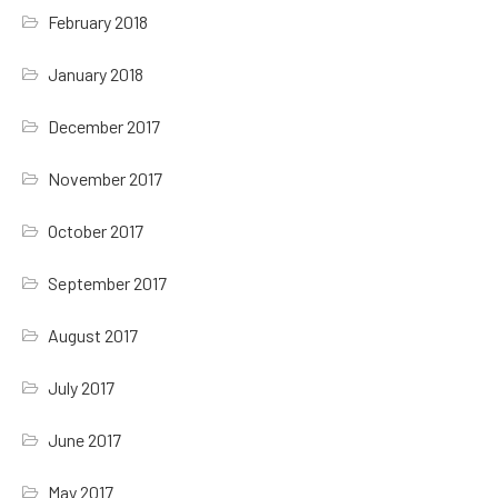
February 2018
January 2018
December 2017
November 2017
October 2017
September 2017
August 2017
July 2017
June 2017
May 2017