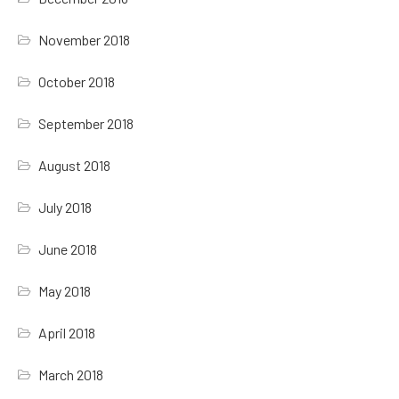
November 2018
October 2018
September 2018
August 2018
July 2018
June 2018
May 2018
April 2018
March 2018