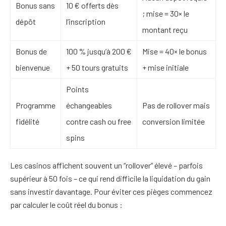
Bonus sans
10 € offerts dès
; mise = 30× le
dépôt
l’inscription
montant reçu
Bonus de
100 % jusqu’à 200 €
Mise = 40× le bonus
bienvenue
+ 50 tours gratuits
+ mise initiale
Points
Programme
échangeables
Pas de rollover mais
fidélité
contre cash ou free
conversion limitée
spins
Les casinos affichent souvent un “rollover” élevé – parfois
supérieur à 50 fois – ce qui rend difficile la liquidation du gain
sans investir davantage. Pour éviter ces pièges commencez
par calculer le coût réel du bonus :