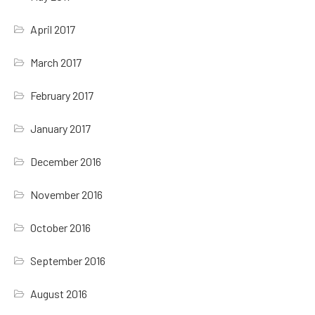
April 2017
March 2017
February 2017
January 2017
December 2016
November 2016
October 2016
September 2016
August 2016