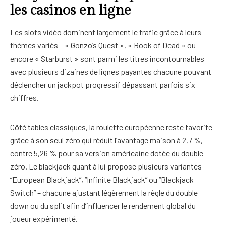
les casinos en ligne
Les slots vidéo dominent largement le trafic grâce à leurs
thèmes variés – « Gonzo’s Quest », « Book of Dead » ou
encore « Starburst » sont parmi les titres incontournables
avec plusieurs dizaines de lignes payantes chacune pouvant
déclencher un jackpot progressif dépassant parfois six
chiffres.
Côté tables classiques, la roulette européenne reste favorite
grâce à son seul zéro qui réduit l’avantage maison à 2,7 %,
contre 5,26 % pour sa version américaine dotée du double
zéro. Le blackjack quant à lui propose plusieurs variantes –
“European Blackjack”, “Infinite Blackjack” ou “Blackjack
Switch” – chacune ajustant légèrement la règle du double
down ou du split afin d’influencer le rendement global du
joueur expérimenté.