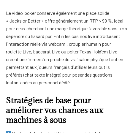
Le vidéo‑poker conserve également une place solide ;
« Jacks or Better » offre généralement un RTP > 99 %, idéal
pour ceux cherchant une marge théorique favorable sans trop
dépendre du hasard pur. Enfin les casinos live introduisent
l’interaction réelle via webcam : croupier humain pour
roulette Live, baccarat Live ou poker Texas Hold’em Live
créent une immersion proche du vrai salon physique tout en
permettant aux joueurs français d’utiliser leurs outils
préférés (chat texte intégré) pour poser des questions
instantanées au personnel dédié.
Stratégies de base pour
améliorer vos chances aux
machines à sous