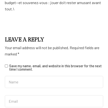
budget—et souvenez‑vous : jouer doit rester amusant avant
tout.\
LEAVE A REPLY
Your email address will not be published.
Required fields are
marked
*
Save my name, email, and website in this browser for the next
time I comment.