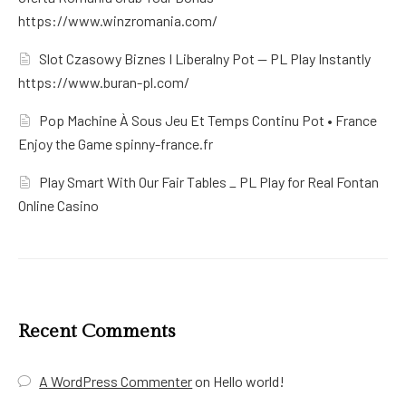
https://www.winzromania.com/
Slot Czasowy Biznes I Liberalny Pot — PL Play Instantly
https://www.buran-pl.com/
Pop Machine À Sous Jeu Et Temps Continu Pot • France
Enjoy the Game spinny-france.fr
Play Smart With Our Fair Tables _ PL Play for Real Fontan
Online Casino
Recent Comments
A WordPress Commenter
on
Hello world!