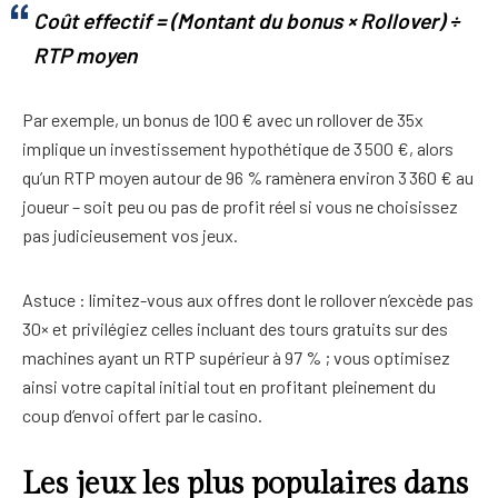
Coût effectif = (Montant du bonus × Rollover) ÷
RTP moyen
Par exemple, un bonus de 100 € avec un rollover de 35x
implique un investissement hypothétique de 3 500 €, alors
qu’un RTP moyen autour de 96 % ramènera environ 3 360 € au
joueur – soit peu ou pas de profit réel si vous ne choisissez
pas judicieusement vos jeux.
Astuce : limitez-vous aux offres dont le rollover n’excède pas
30× et privilégiez celles incluant des tours gratuits sur des
machines ayant un RTP supérieur à 97 % ; vous optimisez
ainsi votre capital initial tout en profitant pleinement du
coup d’envoi offert par le casino.
Les jeux les plus populaires dans