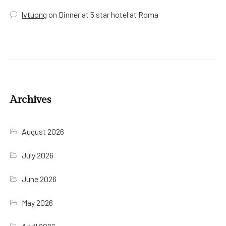
lvtuong
on
Dinner at 5 star hotel at Roma
Archives
August 2026
July 2026
June 2026
May 2026