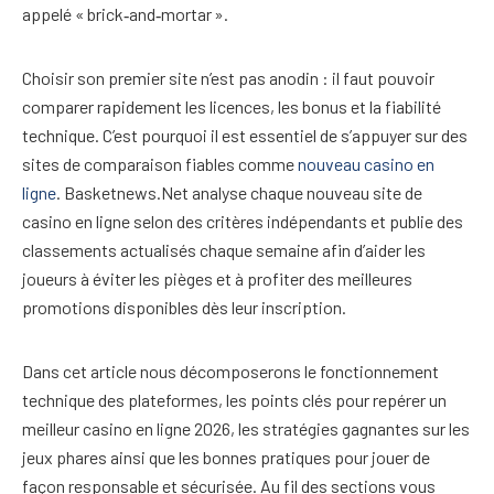
appelé « brick‑and‑mortar ».
Choisir son premier site n’est pas anodin : il faut pouvoir
comparer rapidement les licences, les bonus et la fiabilité
technique. C’est pourquoi il est essentiel de s’appuyer sur des
sites de comparaison fiables comme
nouveau casino en
ligne
. Basketnews.Net analyse chaque nouveau site de
casino en ligne selon des critères indépendants et publie des
classements actualisés chaque semaine afin d’aider les
joueurs à éviter les pièges et à profiter des meilleures
promotions disponibles dès leur inscription.
Dans cet article nous décomposerons le fonctionnement
technique des plateformes, les points clés pour repérer un
meilleur casino en ligne 2026, les stratégies gagnantes sur les
jeux phares ainsi que les bonnes pratiques pour jouer de
façon responsable et sécurisée. Au fil des sections vous