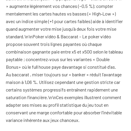
» augmente légèrement vos chances (~0,5 %); compter
mentalement les cartes hautes vs basses (« High‑Low »)
avec un indice simple (+1 pour cartes faibles) aide à identifier
quand augmenter votre mise jusqu’à deux fois votre mise
standard.\n\nPoker vidéo & Baccarat – Le poker vidéo
propose souvent trois lignes payantes où chaque
combinaison gagnante paie entre x5 et x500 selon le tableau
paytable ; concentrez‑vous sur les variantes « Double
Bonus» où le full house paye davantage si constitué d’as.
Au baccarat , miser toujours sur « banker » réduit l’avantage
maison à
1,06 %. Utilisez cependant une gestion stricte car
certains systèmes progressifs entraînent rapidement une
saturation financière.\n\nCes exemples illustrent comment
adapter ses mises au profil statistique du jeu tout en
conservant une marge confortable pour absorber l’inévitable
variance inhérente aux jeux chanceux.