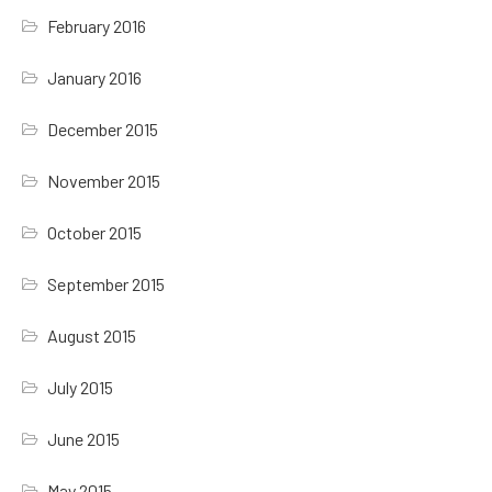
February 2016
January 2016
December 2015
November 2015
October 2015
September 2015
August 2015
July 2015
June 2015
May 2015