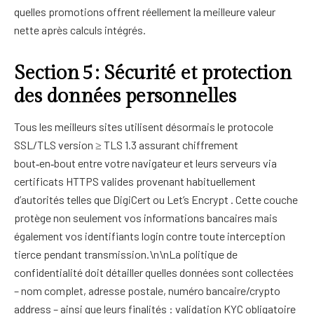
quelles promotions offrent réellement la meilleure valeur
nette après calculs intégrés.
Section 5 : Sécurité et protection
des données personnelles
Tous les meilleurs sites utilisent désormais le protocole
SSL/TLS version ≥ TLS 1.​3 assurant chiffrement
bout‑en‑bout entre votre navigateur et leurs serveurs via
certificats HTTPS valides provenant habituellement
d’autorités telles que DigiCert ou Let’s Encrypt . Cette couche
protège non seulement vos informations bancaires mais
également vos identifiants login contre toute interception
tierce pendant transmission.\n\nLa politique de
confidentialité doit détailler quelles données sont collectées
– nom complet, adresse postale, numéro bancaire/crypto
address – ainsi que leurs finalités : validation KYC obligatoire