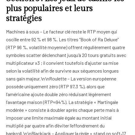
plus populaires et leurs
stratégies
Machines à sous – Le facteur clé reste le RTP moyen qui
oscille entre 92 % et 98 %. Les titres “Book of Ra Deluxe”
(RTP 96 %, volatilité moyenne) offrent régulièrement quatre
symboles scatter déclenchant jusqu’à 20 tours gratuits avec
multiplicateur x3 ; il convient toutefois d’ajuster sa mise
selon la volatilité afin de survivre aux séquences longues
sans gain majeur.\n\nRoulette – La version européenne
possède uniquement zéro (RTP 97,3 %), alors que
l’américaine ajoute double zéro réduisant légèrement
l’avantage maison (
RTP≈94%). La stratégie « Martingale
modérée » consiste à doubler après chaque perte mais à
imposer une limite maximale égale au montant initial
multiplié par quatre afin d’éviter l’effondrement du
bankroll.\n\nBlackjack – Appliquer la règle « stand on soft‑17