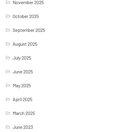
November 2025
October 2025
September 2025
August 2025
July 2025
June 2025
May 2025
April 2025
March 2025
June 2023