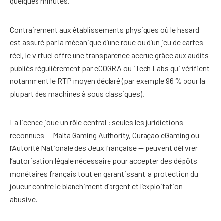
quelques minutes.
Contrairement aux établissements physiques où le hasard
est assuré par la mécanique d’une roue ou d’un jeu de cartes
réel, le virtuel offre une transparence accrue grâce aux audits
publiés régulièrement par eCOGRA ou iTech Labs qui vérifient
notamment le RTP moyen déclaré (par exemple 96 % pour la
plupart des machines à sous classiques).
La licence joue un rôle central : seules les juridictions
reconnues — Malta Gaming Authority, Curaçao eGaming ou
l’Autorité Nationale des Jeux française — peuvent délivrer
l’autorisation légale nécessaire pour accepter des dépôts
monétaires français tout en garantissant la protection du
joueur contre le blanchiment d’argent et l’exploitation
abusive.