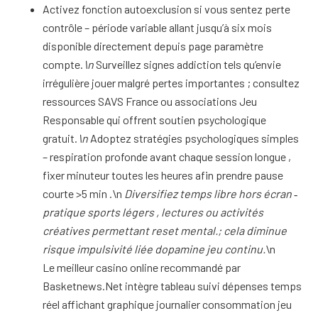
Activez fonction auto­exclusion si vous sentez perte
contrôle ­– période variable allant jusqu’à six mois
disponible directement depuis page paramètre
compte.
\n
Surveillez signes addiction tels qu’envie
irrégulière jouer malgré pertes importantes ; consultez
ressources SAVS France ou associations Jeu
Responsable qui offrent soutien psychologique
gratuit.
\n
Adoptez stratégies psychologiques simples
­– respiration profonde avant chaque session longue ,
fixer minuteur toutes les heures afin prendre pause
courte >5 min .\n
Diversifiez temps libre hors écran ‑
pratique sports légers , lectures ou activités
créatives permettant reset mental.; cela diminue
risque impulsivité liée dopamine jeu continu.
\n
Le meilleur casino online recommandé par
Basketnews.Net intègre tableau suivi dépenses temps
réel affichant graphique journalier consommation jeu