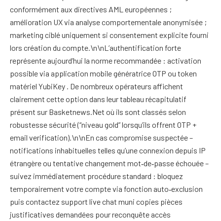
conformément aux directives AML européennes ;
amélioration UX via analyse comportementale anonymisée ;
marketing ciblé uniquement si consentement explicite fourni
lors création du compte.\n\nL’authentification forte
représente aujourd’hui la norme recommandée : activation
possible via application mobile génératrice OTP ou token
matériel YubiKey . De nombreux opérateurs affichent
clairement cette option dans leur tableau récapitulatif
présent sur Basketnews.Net où ils sont classés selon
robustesse sécurité (“niveau gold” lorsqu’ils offrent OTP +
email verification).\n\nEn cas compromise suspectée –
notifications inhabituelles telles qu’une connexion depuis IP
étrangère ou tentative changement mot‑de‑passe échouée –
suivez immédiatement procédure standard : bloquez
temporairement votre compte via fonction auto‑exclusion
puis contactez support live chat muni copies pièces
justificatives demandées pour reconquête accès