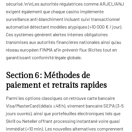
sécurisé.\n\nLes autorités régulatrices comme ARJEL/ANJ
exigent également que chaque casino implémente
surveillance anti‑blanchiment incluant suivi transactionnel
automatisé détectant modèles atypiques (>10 000 € / jour).
Ces systèmes génèrent alertes internes obligatoires
transmises aux autorités financières nationales ainsi qu’au
réseau européen FINMA afin prévenir flux illicites tout en
garantissant conformité légale globale.
Section 6 : Méthodes de
paiement et retraits rapides
Parmi les options classiques on retrouve carte bancaire
Visa/MasterCard (délais ≤48 h), virement bancaire SEPA (3–5
jours ouvrés), ainsi que portefeuilles électroniques tels que
Skrill ou Neteller offrant processing instantané voire quasi
immédiat (<10 min). Les nouvelles alternatives comprennent