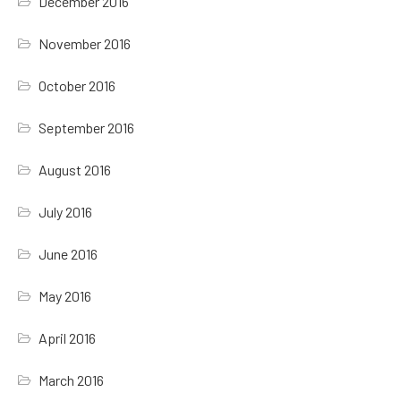
December 2016
November 2016
October 2016
September 2016
August 2016
July 2016
June 2016
May 2016
April 2016
March 2016