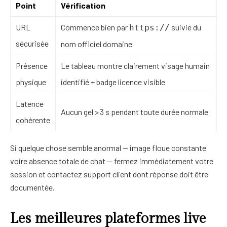
Point
Vérification
URL
Commence bien par
suivie du
https://
sécurisée
nom officiel domaine
Présence
Le tableau montre clairement visage humain
physique
identifié + badge licence visible
Latence
Aucun gel > 3 s pendant toute durée normale
cohérente
Si quelque chose semble anormal — image floue constante
voire absence totale de chat — fermez immédiatement votre
session et contactez support client dont réponse doit être
documentée.
Les meilleures plateformes live