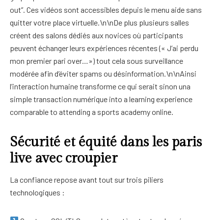
out”. Ces vidéos sont accessibles depuis le menu aide sans
quitter votre place virtuelle.\n\nDe plus plusieurs salles
créent des salons dédiés aux novices où participants
peuvent échanger leurs expériences récentes (« J’ai perdu
mon premier pari over…») tout cela sous surveillance
modérée afin d’éviter spams ou désinformation.\n\nAinsi
l’interaction humaine transforme ce qui serait sinon una
simple transaction numérique into a learning experience
comparable to attending a sports academy online.
Sécurité et équité dans les paris
live avec croupier
La confiance repose avant tout sur trois piliers
technologiques :