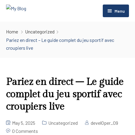
Menu
Home
Home
Uncategorized
Rooms
Home
Pariez en direct – Le guide complet du jeu sportif avec
croupiers live
About Us
Home 2
Rentals
Contact Us
Room Listing 2
Pages
Room Listing 3
Pariez en direct – Le guide
complet du jeu sportif avec
Blog
FAQs
croupiers live
Gallery
Blog Default
Restaurant
Default No Sidebar
May 5, 2025
Uncategorized
develOper_09
0 Comments
Spa Center
Blog Grid