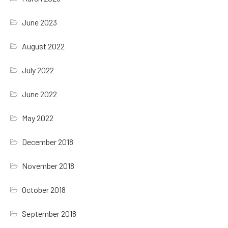
June 2023
August 2022
July 2022
June 2022
May 2022
December 2018
November 2018
October 2018
September 2018