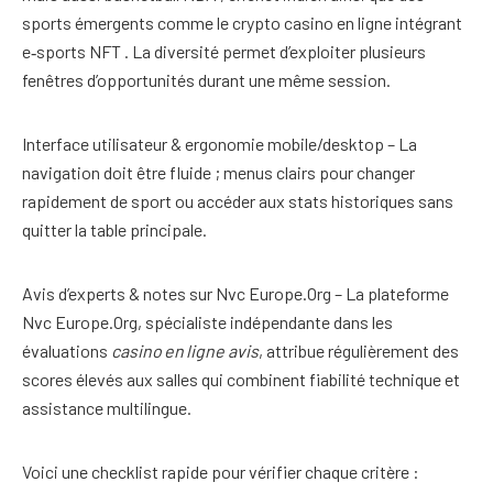
sports émergents comme le crypto casino en ligne intégrant
e‑sports NFT . La diversité permet d’exploiter plusieurs
fenêtres d’opportunités durant une même session.
Interface utilisateur & ergonomie mobile/desktop – La
navigation doit être fluide ; menus clairs pour changer
rapidement de sport ou accéder aux stats historiques sans
quitter la table principale.
Avis d’experts & notes sur Nvc Europe.Org – La plateforme
Nvc Europe.Org, spécialiste indépendante dans les
évaluations
casino en ligne avis
, attribue régulièrement des
scores élevés aux salles qui combinent fiabilité technique et
assistance multilingue.
Voici une checklist rapide pour vérifier chaque critère :