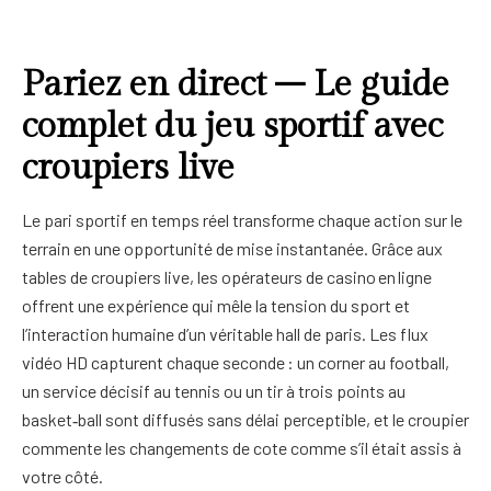
Fitness
Grid No Sidebar
Pariez en direct – Le guide
Swimming
Blog Masonry
complet du jeu sportif avec
Masonry No Sidebar
croupiers live
Blog Details
Le pari sportif en temps réel transforme chaque action sur le
terrain en une opportunité de mise instantanée. Grâce aux
tables de croupiers live, les opérateurs de casino en ligne
offrent une expérience qui mêle la tension du sport et
l’interaction humaine d’un véritable hall de paris. Les flux
vidéo HD capturent chaque seconde : un corner au football,
un service décisif au tennis ou un tir à trois points au
basket‑ball sont diffusés sans délai perceptible, et le croupier
commente les changements de cote comme s’il était assis à
votre côté.