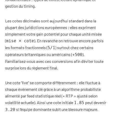
gestion du timing.
Les cotes décimales sont aujourd’hui standard dans la
plupart des juridictions européennes ; elles expriment
simplement votre gain potentiel pour chaque unité misée
(
). En revanche on retrouve encore parfois
mise × cote
les formats fractionnels (
) surtout chez certains
5/1
opérateurs britanniques ou américains (
).
+500
Familiarisez‑vous avec ces conversions afin d’éviter toute
surprise lors du règlement final.
Une cote “live” se comporte différemment : elle fluctue à
chaque événement clé grâce à un algorithme probabiliste
alimenté par feed statistique réel (« RTP » ajusté selon
volatilité actuelle). Ainsi une cote initiale
peut devenir
1.85
si l’équipe dominante subit une blessure majeure.
3.20