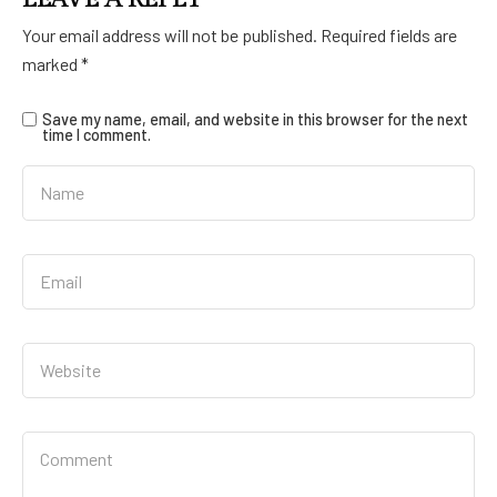
Your email address will not be published.
Required fields are
marked
*
Save my name, email, and website in this browser for the next
time I comment.