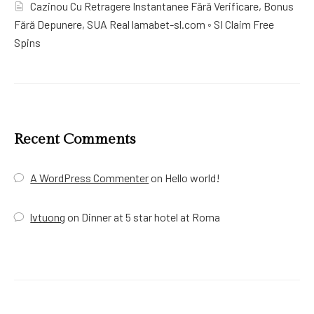
Cazinou Cu Retragere Instantanee Fără Verificare, Bonus
Fără Depunere, SUA Real lamabet-sl.com ◦ SI Claim Free
Spins
Recent Comments
A WordPress Commenter
on
Hello world!
lvtuong
on
Dinner at 5 star hotel at Roma