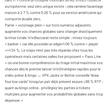
européenne
, seul zéro unique existe ; cela ramène l’avantage
maison à 2·7 % contre 5·26 % pour sa version américaine qui
comporte double zéro.
Parier « voisinage plein » sur trois numéros adjacents
augmente vos chances globales sans changer drastiquement
la mise totale.\n\nBaccarat reste simple : misez toujours
« banker » car elle possède un edge≈1·06 % contre « player
»≈1·24 %. Le craps n’est pas très répandu chez tous les
opérateurs mais certaines salles live proposent « Pass Line
» où une bonne compréhension du tirage initial maximise vos
chances dès le premier lancer.\n\nStratégies rapides pour le
vidéo poker & bingo → VPK Jacks or Better conseille “draw
four low cards” lorsqu’un pair déjà présent assure ≥99 % RTP ;
quant au bingo online , privilégiez les parties à tickets
multiples pour augmenter vos probabilités globales sans trop
dépenser. »