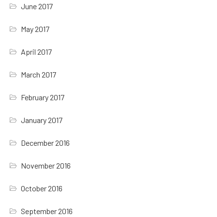
June 2017
May 2017
April 2017
March 2017
February 2017
January 2017
December 2016
November 2016
October 2016
September 2016