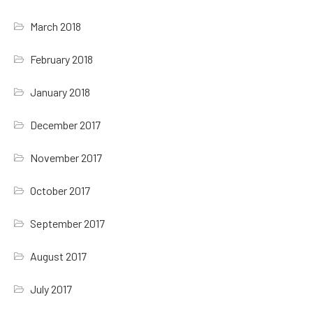
March 2018
February 2018
January 2018
December 2017
November 2017
October 2017
September 2017
August 2017
July 2017