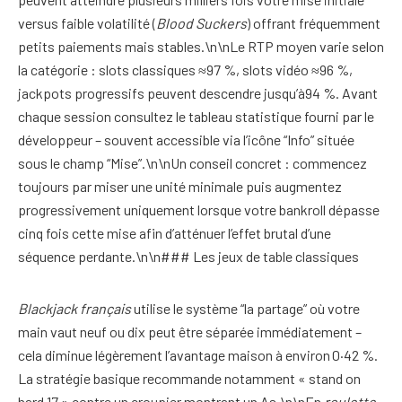
versus faible volatilité (
Blood Suckers
) offrant fréquemment
petits paiements mais stables.\n\nLe RTP moyen varie selon
la catégorie : slots classiques ≈97 %, slots vidéo ≈96 %,
jackpots progressifs peuvent descendre jusqu’à94 %. Avant
chaque session consultez le tableau statistique fourni par le
développeur – souvent accessible via l’icône “Info” située
sous le champ “Mise”.\n\nUn conseil concret : commencez
toujours par miser une unité minimale puis augmentez
progressivement uniquement lorsque votre bankroll dépasse
cinq fois cette mise afin d’atténuer l’effet brutal d’une
séquence perdante.\n\n### Les jeux de table classiques
Blackjack français
utilise le système “la partage” où votre
main vaut neuf ou dix peut être séparée immédiatement –
cela diminue légèrement l’avantage maison à environ 0·42 %.
La stratégie basique recommande notamment « stand on
hard 17 » contre un croupier montrant un As.\n\nEn
roulette