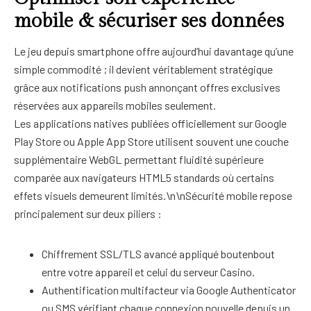
mobile & sécuriser ses données
Le jeu depuis smartphone offre aujourd’hui davantage qu’une
simple commodité ; il devient véritablement stratégique
grâce aux notifications push annonçant offres exclusives
réservées aux appareils mobiles seulement.
Les applications natives publiées officiellement sur Google
Play Store ou Apple App Store utilisent souvent une couche
supplémentaire WebGL permettant fluidité supérieure
comparée aux navigateurs HTML5 standards où certains
effets visuels demeurent limités.\n\nSécurité mobile repose
principalement sur deux piliers :
Chiffrement SSL/TLS avancé appliqué bout­en­bout
entre votre appareil et celui du serveur Casino.
Authentification multifacteur via Google Authenticator
ou SMS vérifiant chaque connexion nouvelle depuis un