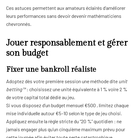
Ces astuces permettent aux amateurs éclairés d’améliorer
leurs performances sans devoir devenir mathématiciens
chevronnés.
Jouer responsablement et gérer
son budget
Fixer une bankroll réaliste
Adoptez dès votre première session une méthode dite
unit
betting™
: choisissez une unité équivalente à 1 % voire 2 %
de votre capital total dédié au jeu.
Si vous disposez d’un budget mensuel €500 , limitez chaque
mise individuelle autour €5–10 selon le type de jeu choisi.
Appliquez ensuite la règle stricte du “20 %” quotidien : ne
jamais engager plus qu’un cinquième maximum prévu pour
cette journée afin éviter toute perte catastrophique