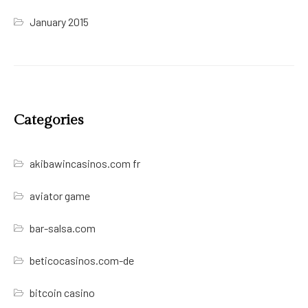
January 2015
Categories
akibawincasinos.com fr
aviator game
bar-salsa.com
beticocasinos.com-de
bitcoin casino