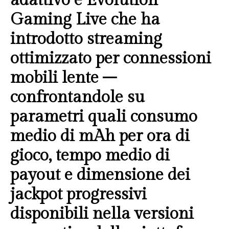
adattivo e Evolution
Gaming Live che ha
introdotto streaming
ottimizzato per connessioni
mobili lente –
confrontandole su
parametri quali consumo
medio di mAh per ora di
gioco, tempo medio di
payout e dimensione dei
jackpot progressivi
disponibili nella versioni