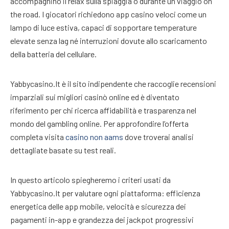
accompagnino il relax sulla spiaggia o durante un viaggio on
the road. I giocatori richiedono app casino veloci come un
lampo di luce estiva, capaci di sopportare temperature
elevate senza lag né interruzioni dovute allo scaricamento
della batteria del cellulare.
Yabbycasino.It è il sito indipendente che raccoglie recensioni
imparziali sui migliori casinò online ed è diventato
riferimento per chi ricerca affidabilità e trasparenza nel
mondo del gambling online. Per approfondire l’offerta
completa visita
casino non aams
dove troverai analisi
dettagliate basate su test reali.
In questo articolo spiegheremo i criteri usati da
Yabbycasino.It per valutare ogni piattaforma: efficienza
energetica delle app mobile, velocità e sicurezza dei
pagamenti in-app e grandezza dei jackpot progressivi