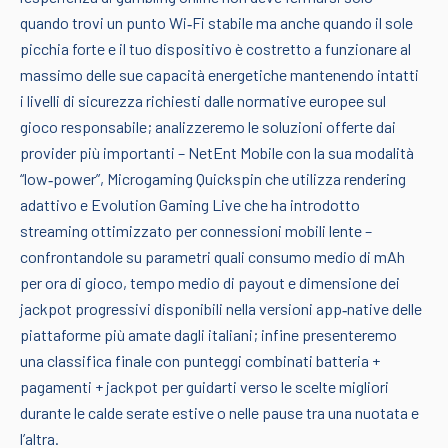
quando trovi un punto Wi‑Fi stabile ma anche quando il sole
Fitness
Grid No Sidebar
picchia forte e il tuo dispositivo è costretto a funzionare al
massimo delle sue capacità energetiche mantenendo intatti
Swimming
Blog Masonry
i livelli di sicurezza richiesti dalle normative europee sul
gioco responsabile; analizzeremo le soluzioni offerte dai
Masonry No Sidebar
provider più importanti – NetEnt Mobile con la sua modalità
“low‑power”, Microgaming Quickspin che utilizza rendering
Blog Details
adattivo e Evolution Gaming Live che ha introdotto
streaming ottimizzato per connessioni mobili lente –
confrontandole su parametri quali consumo medio di mAh
per ora di gioco, tempo medio di payout e dimensione dei
jackpot progressivi disponibili nella versioni app‑native delle
piattaforme più amate dagli italiani; infine presenteremo
una classifica finale con punteggi combinati batteria +
pagamenti + jackpot per guidarti verso le scelte migliori
durante le calde serate estive o nelle pause tra una nuotata e
l’altra.