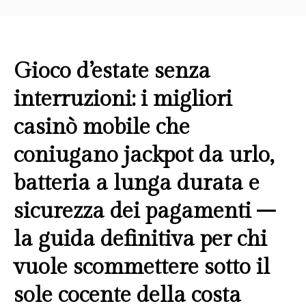
Gioco d’estate senza
interruzioni: i migliori
casinò mobile che
coniugano jackpot da urlo,
batteria a lunga durata e
sicurezza dei pagamenti –
la guida definitiva per chi
vuole scommettere sotto il
sole cocente della costa