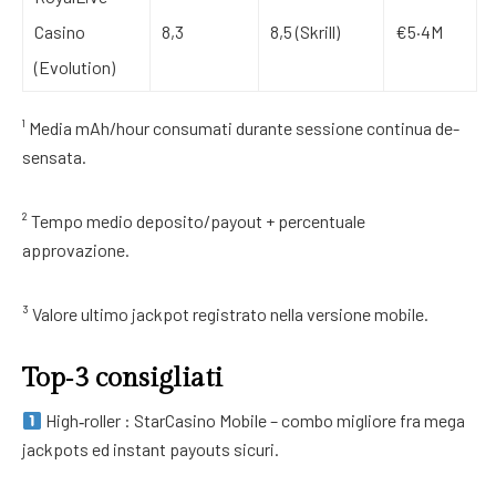
Casino
8,3
8,5 (Skrill)
€5·4M
(Evolution)
¹ Media mAh/hour consumati durante sessione continua de­
sen­sa­ta.
² Tempo medio deposito/payout + percentuale
approvazione.
³ Valore ultimo jackpot registrato nella versione mobile.
Top‑3 consigliati
High‑roller : StarCasino Mobile – combo migliore fra mega
jackpots ed instant payouts sicuri.