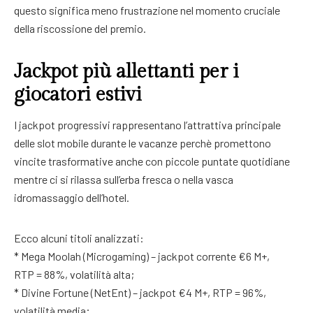
questo significa meno frustrazione nel momento cruciale
della riscossione del premio.
Jackpot più allettanti per i
giocatori estivi
I jackpot progressivi rappresentano l’attrattiva principale
delle slot mobile durante le vacanze perchè promettono
vincite trasformative anche con piccole puntate quotidiane
mentre ci si rilassa sull’erba fresca o nella vasca
idromassaggio dell’hotel.
Ecco alcuni titoli analizzati:
* Mega Moolah (Microgaming) – jackpot corrente €6 M+,
RTP = 88%, volatilità alta;
* Divine Fortune (NetEnt) – jackpot €4 M+, RTP = 96%,
volatilità media;