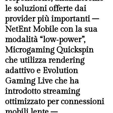
le soluzioni offerte dai
provider più importanti –
NetEnt Mobile con la sua
modalità “low‑power”,
Microgaming Quickspin
che utilizza rendering
adattivo e Evolution
Gaming Live che ha
introdotto streaming
ottimizzato per connessioni
mobili lente –