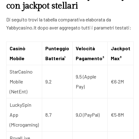
con jackpot stellari
Di seguito trovi la tabella comparativa elaborata da
Yabbycasino.It dopo aver aggregato tutti i parametri testati:
Casinò
Punteggio
Velocità
Jackpot
Mobile
Batteria¹
Pagamento²
Max³
StarCasino
9,5 (Apple
Mobile
9,2
€6·2M
Pay)
(NetEnt)
LuckySpin
App
8,7
9,0 (PayPal)
€5·8M
(Microgaming)
RoyalLive