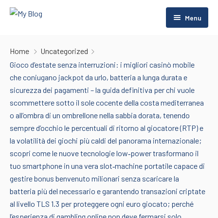
Menu
Home
Home
Uncategorized
Rooms
Home
Gioco d’estate senza interruzioni: i migliori casinò mobile
che coniugano jackpot da urlo, batteria a lunga durata e
About Us
Home 2
Rentals
sicurezza dei pagamenti – la guida definitiva per chi vuole
scommettere sotto il sole cocente della costa mediterranea
Contact Us
Room Listing 2
o all’ombra di un ombrellone nella sabbia dorata, tenendo
Pages
Room Listing 3
sempre d’occhio le percentuali di ritorno al giocatore (RTP) e
la volatilità dei giochi più caldi del panorama internazionale;
Blog
FAQs
scopri come le nuove tecnologie low‑power trasformano il
tuo smartphone in una vera slot‑machine portatile capace di
Gallery
Blog Default
gestire bonus benvenuto milionari senza scaricare la
batteria più del necessario e garantendo transazioni criptate
Restaurant
Default No Sidebar
al livello TLS 1.3 per proteggere ogni euro giocato; perché
l’esperienza di gambling online non deve fermarsi solo
Spa Center
Blog Grid