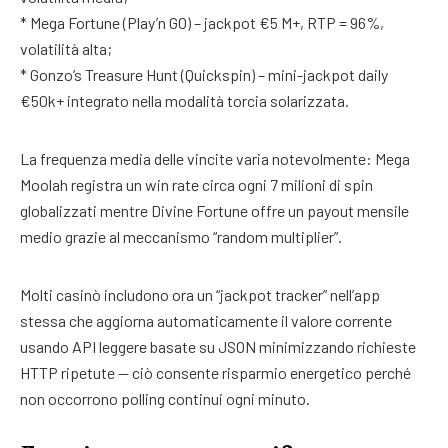
* Mega Fortune (Play’n GO) – jackpot €5 M+, RTP = 96%,
volatilità alta;
* Gonzo’s Treasure Hunt (Quickspin) – mini-jackpot daily
€50k+ integrato nella modalità torcia solarizzata.
La frequenza media delle vincite varia notevolmente: Mega
Moolah registra un win rate circa ogni ​7​ milioni di spin
globalizzati mentre Divine Fortune offre un payout mensile
medio grazie al meccanismo “random multiplier”.
Molti casinò includono ora un “jackpot tracker” nell’app
stessa che aggiorna automaticamente il valore corrente
usando API leggere basate su JSON minimizzando richieste
HTTP ripetute — ciò consente risparmio energetico perché
non occorrono polling continui ogni minuto.