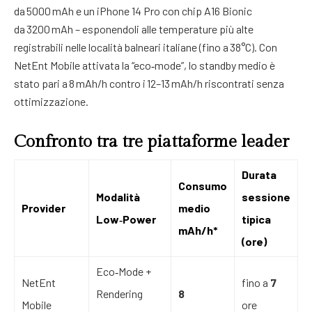
da 5000 mAh e un iPhone 14 Pro con chip A16 Bionic
da 3200 mAh – esponendoli alle temperature più alte
registrabili nelle località balneari italiane (fino a 38°C). Con
NetEnt Mobile attivata la “eco‑mode”, lo standby medio è
stato pari a 8 mAh/h contro i 12–13 mAh/h riscontrati senza
ottimizzazione.
Confronto tra tre piattaforme leader
Durata
Consumo
Modalità
sessione
Provider
medio
Low‑Power
tipica
mAh/h*
(ore)
Eco‑Mode +
NetEnt
fino a
7
Rendering
8
Mobile
ore