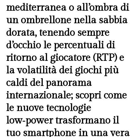
mediterranea o all’ombra di
un ombrellone nella sabbia
dorata, tenendo sempre
d’occhio le percentuali di
ritorno al giocatore (RTP) e
la volatilità dei giochi più
caldi del panorama
internazionale; scopri come
le nuove tecnologie
low‑power trasformano il
tuo smartphone in una vera