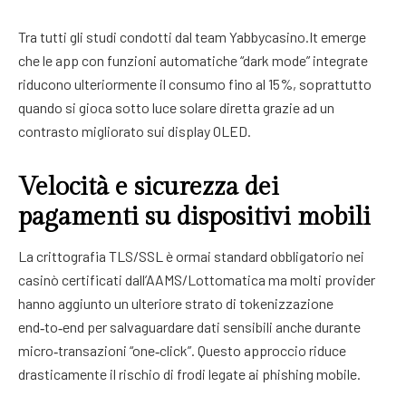
Tra tutti gli studi condotti dal team Yabbycasino.It emerge
che le app con funzioni automatiche “dark mode” integrate
riducono ulteriormente il consumo fino al 15%, soprattutto
quando si gioca sotto luce solare diretta grazie ad un
contrasto migliorato sui display OLED.
Velocità e sicurezza dei
pagamenti su dispositivi mobili
La crittografia TLS/SSL è ormai standard obbligatorio nei
casinò certificati dall’AAMS/Lottomatica ma molti provider
hanno aggiunto un ulteriore strato di tokenizzazione
end‑to‑end per salvaguardare dati sensibili anche durante
micro‑transazioni “one‑click”. Questo approccio riduce
drasticamente il rischio di frodi legate ai phishing mobile.