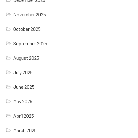
November 2025
October 2025
September 2025
August 2025
July 2025
June 2025
May 2025
April 2025
March 2025