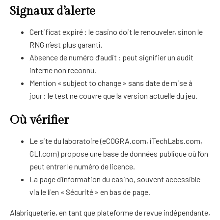
Signaux d’alerte
Certificat expiré : le casino doit le renouveler, sinon le
RNG n’est plus garanti.
Absence de numéro d’audit : peut signifier un audit
interne non reconnu.
Mention « subject to change » sans date de mise à
jour : le test ne couvre que la version actuelle du jeu.
Où vérifier
Le site du laboratoire (eCOGRA.com, iTechLabs.com,
GLI.com) propose une base de données publique où l’on
peut entrer le numéro de licence.
La page d’information du casino, souvent accessible
via le lien « Sécurité » en bas de page.
Alabriqueterie, en tant que plateforme de revue indépendante,