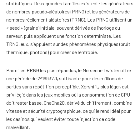
statistiques. Deux grandes familles existent : les générateurs
de nombres pseudo‑aléatoires (PRNG) et les générateurs de
nombres réellement aléatoires (TRNG). Les PRNG utilisent un
« seed » (graine) initiale, souvent dérivée de l’horloge du
serveur, puis appliquent une fonction déterministe. Les
TRNG, eux, s’appuient sur des phénomènes physiques (bruit
thermique, photons) pour créer de l’entropie.
Parmi les PRNG les plus répandus, le Mersenne Twister offre
une période de 2^19937‑1, suffisante pour des millions de
parties sans répétition perceptible. Xorshift, plus léger, est
privilégié dans les jeux mobiles où la consommation de CPU
doit rester basse. ChaCha20, dérivé du chiffrement, combine
vitesse et sécurité cryptographique, ce qui le rend idéal pour
les casinos qui veulent éviter toute injection de code
malveillant.