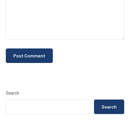
Search
Search