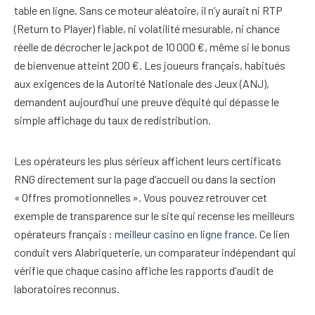
table en ligne. Sans ce moteur aléatoire, il n’y aurait ni RTP
(Return to Player) fiable, ni volatilité mesurable, ni chance
réelle de décrocher le jackpot de 10 000 €, même si le bonus
de bienvenue atteint 200 €. Les joueurs français, habitués
aux exigences de la Autorité Nationale des Jeux (ANJ),
demandent aujourd’hui une preuve d’équité qui dépasse le
simple affichage du taux de redistribution.
Les opérateurs les plus sérieux affichent leurs certificats
RNG directement sur la page d’accueil ou dans la section
« Offres promotionnelles ». Vous pouvez retrouver cet
exemple de transparence sur le site qui recense les meilleurs
opérateurs français :
meilleur casino en ligne france
. Ce lien
conduit vers Alabriqueterie, un comparateur indépendant qui
vérifie que chaque casino affiche les rapports d’audit de
laboratoires reconnus.