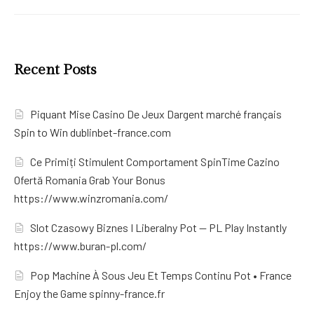
Recent Posts
Piquant Mise Casino De Jeux Dargent marché français
Spin to Win dublinbet-france.com
Ce Primiți Stimulent Comportament SpinTime Cazino
Ofertă Romania Grab Your Bonus
https://www.winzromania.com/
Slot Czasowy Biznes I Liberalny Pot — PL Play Instantly
https://www.buran-pl.com/
Pop Machine À Sous Jeu Et Temps Continu Pot • France
Enjoy the Game spinny-france.fr