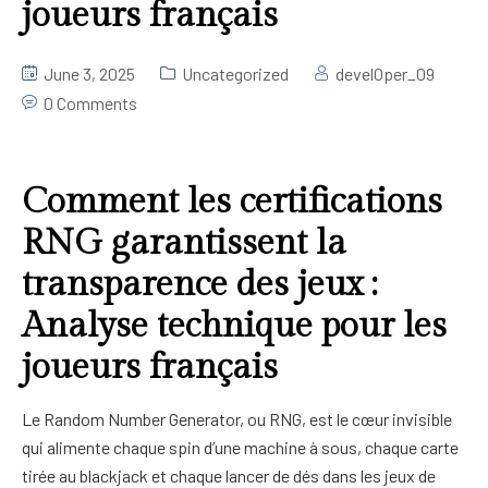
joueurs français
Fitness
Grid No Sidebar
June 3, 2025
Uncategorized
develOper_09
Swimming
Blog Masonry
0 Comments
Masonry No Sidebar
Comment les certifications
Blog Details
RNG garantissent la
transparence des jeux :
Analyse technique pour les
joueurs français
Le Random Number Generator, ou RNG, est le cœur invisible
qui alimente chaque spin d’une machine à sous, chaque carte
tirée au blackjack et chaque lancer de dés dans les jeux de