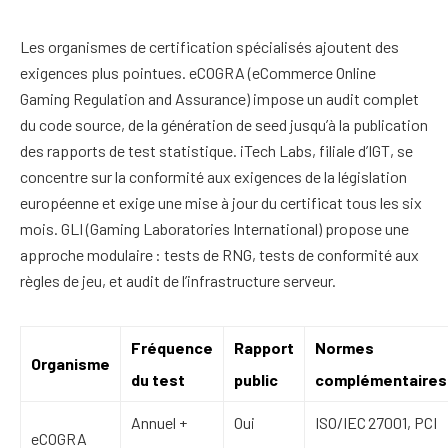
Les organismes de certification spécialisés ajoutent des
exigences plus pointues. eCOGRA (eCommerce Online
Gaming Regulation and Assurance) impose un audit complet
du code source, de la génération de seed jusqu’à la publication
des rapports de test statistique. iTech Labs, filiale d’IGT, se
concentre sur la conformité aux exigences de la législation
européenne et exige une mise à jour du certificat tous les six
mois. GLI (Gaming Laboratories International) propose une
approche modulaire : tests de RNG, tests de conformité aux
règles de jeu, et audit de l’infrastructure serveur.
Fréquence
Rapport
Normes
Organisme
du test
public
complémentaires
Annuel +
Oui
ISO/IEC 27001, PCI
eCOGRA