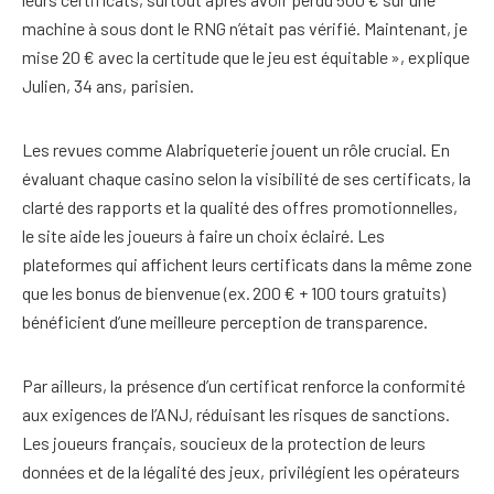
machine à sous dont le RNG n’était pas vérifié. Maintenant, je
mise 20 € avec la certitude que le jeu est équitable », explique
Julien, 34 ans, parisien.
Les revues comme Alabriqueterie jouent un rôle crucial. En
évaluant chaque casino selon la visibilité de ses certificats, la
clarté des rapports et la qualité des offres promotionnelles,
le site aide les joueurs à faire un choix éclairé. Les
plateformes qui affichent leurs certificats dans la même zone
que les bonus de bienvenue (ex. 200 € + 100 tours gratuits)
bénéficient d’une meilleure perception de transparence.
Par ailleurs, la présence d’un certificat renforce la conformité
aux exigences de l’ANJ, réduisant les risques de sanctions.
Les joueurs français, soucieux de la protection de leurs
données et de la légalité des jeux, privilégient les opérateurs