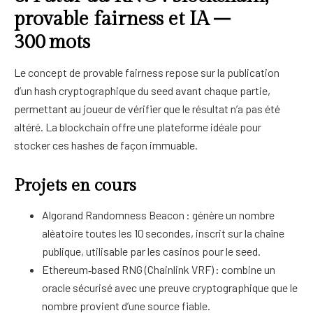
provable fairness et IA –
300 mots
Le concept de provable fairness repose sur la publication
d’un hash cryptographique du seed avant chaque partie,
permettant au joueur de vérifier que le résultat n’a pas été
altéré. La blockchain offre une plateforme idéale pour
stocker ces hashes de façon immuable.
Projets en cours
Algorand Randomness Beacon : génère un nombre
aléatoire toutes les 10 secondes, inscrit sur la chaîne
publique, utilisable par les casinos pour le seed.
Ethereum‑based RNG (Chainlink VRF) : combine un
oracle sécurisé avec une preuve cryptographique que le
nombre provient d’une source fiable.