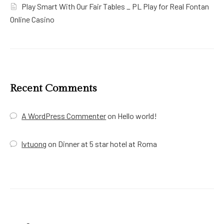
Play Smart With Our Fair Tables _ PL Play for Real Fontan
Online Casino
Recent Comments
A WordPress Commenter
on
Hello world!
lvtuong
on
Dinner at 5 star hotel at Roma