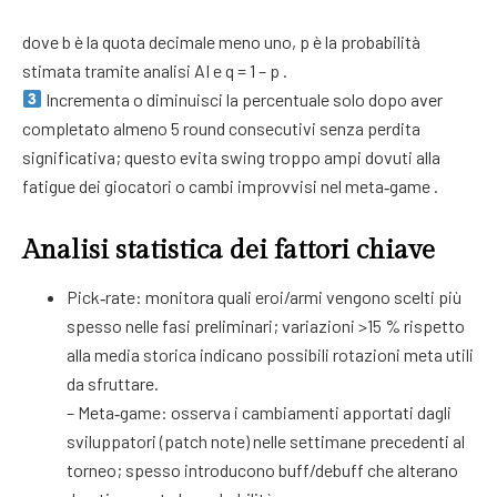
dove b è la quota decimale meno uno, p è la probabilità
stimata tramite analisi AI e q = 1 – p .
Incrementa o diminuisci la percentuale solo dopo aver
completato almeno 5 round consecutivi senza perdita
significativa; questo evita swing troppo ampi dovuti alla
fatigue dei giocatori o cambi improvvisi nel meta‐game .
Analisi statistica dei fattori chiave
Pick‑rate: monitora quali eroi/armi vengono scelti più
spesso nelle fasi preliminari; variazioni >15 % rispetto
alla media storica indicano possibili rotazioni meta utili
da sfruttare.
– Meta‑game: osserva i cambiamenti apportati dagli
sviluppatori (patch note) nelle settimane precedenti al
torneo; spesso introducono buff/debuff che alterano