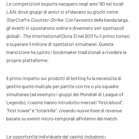
Le competizioni esports nacquero negli anni ’90 nei locali
LAN, dove gruppi di amici si sfidavano su giochi come
StarCraft
e
Counter‑Strike
. Con l’avvento della banda larga,
gli eventi si spostarono online e divennero veri spettacoli
globali:
The International
(Dota 2) nel 2011 fu il primo torneo
a superare il milione di spettatori simultanei. Questa
transizione ha spinto i bookmaker tradizionali a rivedere le
proprie piattaforme.
Il primo impatto sui prodotti di betting fu la necessità di
gestire quote multiple per partite con tre o più squadre
simultanee (ad esempio i gruppi dei Mondiali di League of
Legends). I casinò hanno introdotto mercati “first‑blood”,
“first tower” e “total kills”, creando nuove linee di revenue
basate su eventi micro‑temporali all’interno del match.
Le opportunità individuate dai casinò includono: