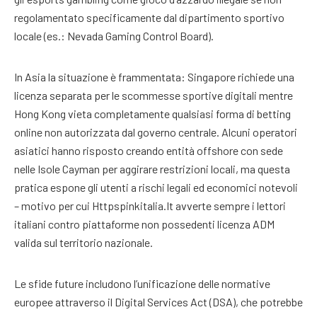
regolamentato specificamente dal dipartimento sportivo
locale (es.: Nevada Gaming Control Board).
In Asia la situazione è frammentata: Singapore richiede una
licenza separata per le scommesse sportive digitali mentre
Hong Kong vieta completamente qualsiasi forma di betting
online non autorizzata dal governo centrale. Alcuni operatori
asiatici hanno risposto creando entità offshore con sede
nelle Isole Cayman per aggirare restrizioni locali, ma questa
pratica espone gli utenti a rischi legali ed economici notevoli
– motivo per cui Httpspinkitalia.It avverte sempre i lettori
italiani contro piattaforme non possedenti licenza ADM
valida sul territorio nazionale.
Le sfide future includono l’unificazione delle normative
europee attraverso il Digital Services Act (DSA), che potrebbe