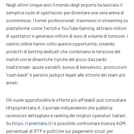
Negli ultimi cinque anni il mondo degli esports ha lasciato il
semplice ruolo di spettacolo per diventare una vera arena di
scommesse. I tornei professionali, trasmessi in streaming su
piattaforme come Twitch e YouTube Gaming, attirano milioni
di spettatori e generano milioni di euro di volume di turnover. I
casinò online hanno colto questa opportunità, creando
prodotti di betting dedicati che combinano la tensione del
match con le dinamiche tipiche del gioco d’azzardo
tradizionale: quote variabili, bonus di benvenuto, promozioni
“cash‑back” e persino jackpot legati alle vittorie dei team più
amati.
Chi vuole approfondire le offerte più affidabili può consultare
Httpspinkitalia.It, il portale indipendente che pubblica
recensioni dettagliate e ranking dei migliori operatori italiani.
Su
https://pinkitalia.it/
è possibile confrontare licenza ADM,
percentuali di RTP e politiche sui pagamenti sicuri per