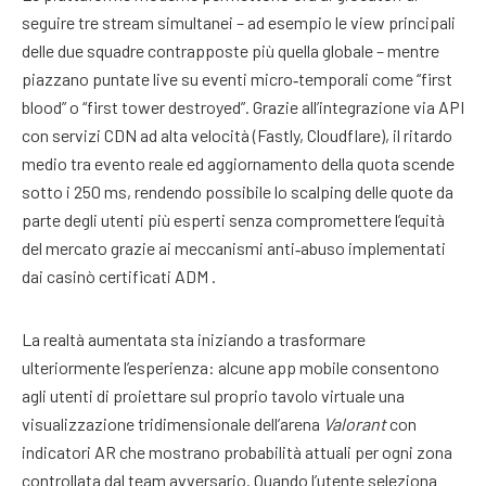
seguire tre stream simultanei – ad esempio le view principali
delle due squadre contrapposte più quella globale – mentre
piazzano puntate live su eventi micro‑temporali come “first
blood” o “first tower destroyed”. Grazie all’integrazione via API
con servizi CDN ad alta velocità (Fastly, Cloudflare), il ritardo
medio tra evento reale ed aggiornamento della quota scende
sotto i 250 ms, rendendo possibile lo scalping delle quote da
parte degli utenti più esperti senza compromettere l’equità
del mercato grazie ai meccanismi anti‑abuso implementati
dai casinò certificati ADM .
La realtà aumentata sta iniziando a trasformare
ulteriormente l’esperienza: alcune app mobile consentono
agli utenti di proiettare sul proprio tavolo virtuale una
visualizzazione tridimensionale dell’arena
Valorant
con
indicatori AR che mostrano probabilità attuali per ogni zona
controllata dal team avversario. Quando l’utente seleziona