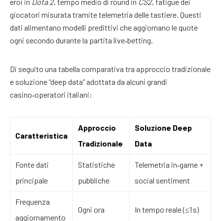
eroi in
Dota 2
, tempo medio di round in
CS2
, fatigue dei
giocatori misurata tramite telemetria delle tastiere. Questi
dati alimentano modelli predittivi che aggiornano le quote
ogni secondo durante la partita live‑betting.
Di seguito una tabella comparativa tra approccio tradizionale
e soluzione “deep data” adottata da alcuni grandi
casino‑operatori italiani:
Approccio
Soluzione Deep
Caratteristica
Tradizionale
Data
Fonte dati
Statistiche
Telemetria in‑game +
principale
pubbliche
social sentiment
Frequenza
Ogni ora
In tempo reale (≤1 s)
aggiornamento