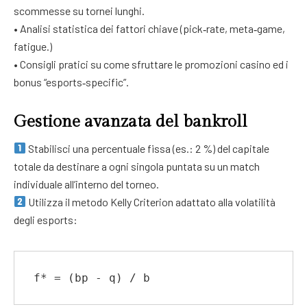
scommesse su tornei lunghi.
​•​ Analisi statistica dei fattori chiave (pick‑rate, meta‑game,
fatigue.)
​•​ Consigli pratici su come sfruttare le promozioni casino ed i
bonus “esports‑specific”.
Gestione avanzata del bankroll
Stabilisci una percentuale fissa (es.: 2 %) del capitale
totale da destinare a ogni singola puntata su un match
individuale all’interno del torneo.
Utilizza il metodo Kelly Criterion adattato alla volatilità
degli esports: