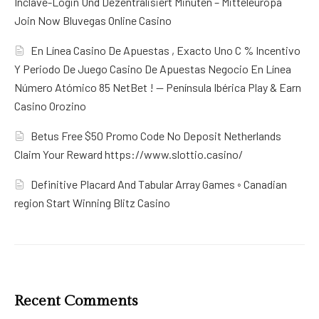
Inclave-Login Und Dezentralisiert Minuten – Mitteleuropa
Join Now Bluvegas Online Casino
En Línea Casino De Apuestas , Exacto Uno C % Incentivo
Y Periodo De Juego Casino De Apuestas Negocio En Línea
Número Atómico 85 NetBet ! — Península Ibérica Play & Earn
Casino Orozino
Betus Free $50 Promo Code No Deposit Netherlands
Claim Your Reward https://www.slottio.casino/
Definitive Placard And Tabular Array Games ◦ Canadian
region Start Winning Blitz Casino
Recent Comments