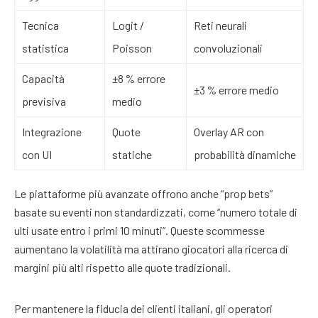
Tecnica
Logit /
Reti neurali
statistica
Poisson
convoluzionali
Capacità
±8 % errore
±3 % errore medio
previsiva
medio
Integrazione
Quote
Overlay AR con
con UI
statiche
probabilità dinamiche
Le piattaforme più avanzate offrono anche “prop bets”
basate su eventi non standardizzati, come “numero totale di
ulti usate entro i primi 10 minuti”. Queste scommesse
aumentano la volatilità ma attirano giocatori alla ricerca di
margini più alti rispetto alle quote tradizionali.
Per mantenere la fiducia dei clienti italiani, gli operatori