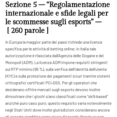
Sezione 5 – “Regolamentazione
internazionale e sfide legali per
le scommesse sugli esports” –
[ 260 parole ]
In Europa la maggior parte dei paesi richiede una licenza
specifica per le attività di betting online; in Italia tale
autorizzazione è rilasciata dall’Agenzia delle Dogane e dei
Monopoli (ADM). La licenza ADM impone requisiti stringenti
sul RTP minimo (95 %), sulla verifica dell’identità dell’utente
(KYC) e sulla protezione dei pagamenti sicuri tramite sistemi
crittografici certificati PCI‑DSS. Per gli operatori che
desiderano offrire mercati sugli esports devono inoltre
dimostrare che i giochi siano classificati come “skill‑based”
anziché puro caso puro; questo requisito varia notevolmente
negli Stati Uniti dove molte giurisdizioni considerano ancora
gli esports gambling come gioco d’azzardo illegale se non