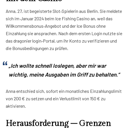
Anna, 27, ist begeisterte Slot‑Spielerin aus Berlin. Sie meldete
sich im Januar 2024 beim Ice Fishing Casino an, weil das
Willkommensbonus‑Angebot und der Ice Bonus ohne
Einzahlung sie ansprachen. Nach dem ersten Login nutzte sie
das dragonier login‑Portal, um ihr Konto zu verifizieren und
die Bonusbedingungen zu prüfen.
„Ich wollte schnell loslegen, aber mir war
wichtig, meine Ausgaben im Griff zu behalten.“
Anna entschied sich, sofort ein monatliches Einzahlungslimit
von 200 € zu setzen und ein Verlustlimit von 150 € zu
aktivieren.
Herausforderung – Grenzen