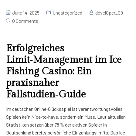
June 14, 2025
Uncategorized
develOper_09
Fitness
Grid No Sidebar
0 Comments
Swimming
Blog Masonry
Masonry No Sidebar
Erfolgreiches
Blog Details
Limit‑Management im Ice
Fishing Casino: Ein
praxisnaher
Fallstudien‑Guide
Im deutschen Online‑Glücksspiel ist verantwortungsvolles
Spielen kein Nice‑to‑have, sondern ein Muss. Laut aktuellen
Statistiken setzen über 78 % der aktiven Spieler in
Deutschland bereits persönliche Einzahlungslimits. Das Ice