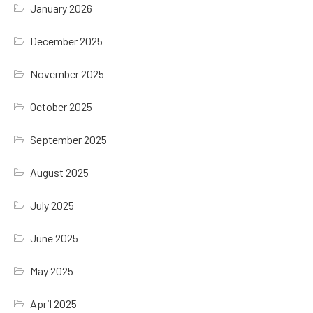
January 2026
December 2025
November 2025
October 2025
September 2025
August 2025
July 2025
June 2025
May 2025
April 2025