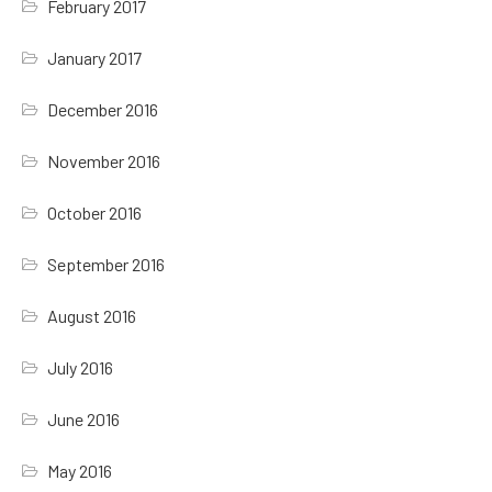
February 2017
January 2017
December 2016
November 2016
October 2016
September 2016
August 2016
July 2016
June 2016
May 2016