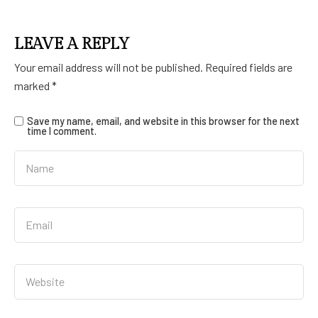
LEAVE A REPLY
Your email address will not be published.
Required fields are
marked
*
Save my name, email, and website in this browser for the next
time I comment.