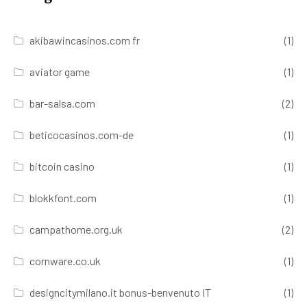
akibawincasinos.com fr
(1)
aviator game
(1)
bar-salsa.com
(2)
beticocasinos.com-de
(1)
bitcoin casino
(1)
blokkfont.com
(1)
campathome.org.uk
(2)
cornware.co.uk
(1)
designcitymilano.it bonus-benvenuto IT
(1)