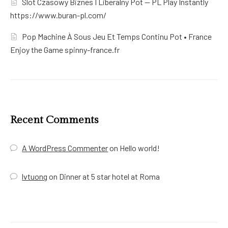
Slot Czasowy Biznes I Liberalny Pot — PL Play Instantly
https://www.buran-pl.com/
Pop Machine À Sous Jeu Et Temps Continu Pot • France
Enjoy the Game spinny-france.fr
Recent Comments
A WordPress Commenter
on
Hello world!
lvtuong
on
Dinner at 5 star hotel at Roma