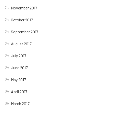
November 2017
October 2017
September 2017
August 2017
July 2017
June 2017
May 2017
April 2017
March 2017