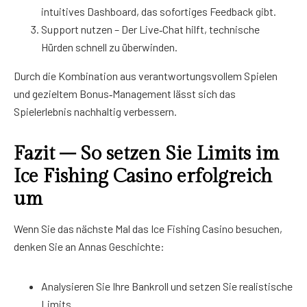
intuitives Dashboard, das sofortiges Feedback gibt.
Support nutzen – Der Live‑Chat hilft, technische
Hürden schnell zu überwinden.
Durch die Kombination aus verantwortungsvollem Spielen
und gezieltem Bonus‑Management lässt sich das
Spielerlebnis nachhaltig verbessern.
Fazit – So setzen Sie Limits im
Ice Fishing Casino erfolgreich
um
Wenn Sie das nächste Mal das Ice Fishing Casino besuchen,
denken Sie an Annas Geschichte:
Analysieren Sie Ihre Bankroll und setzen Sie realistische
Limits.