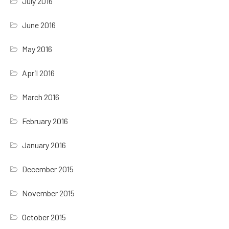
July 2016
June 2016
May 2016
April 2016
March 2016
February 2016
January 2016
December 2015
November 2015
October 2015