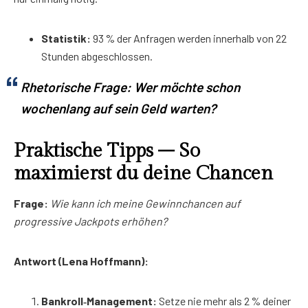
Statistik:
93 % der Anfragen werden innerhalb von 22
Stunden abgeschlossen.
Rhetorische Frage: Wer möchte schon
wochenlang auf sein Geld warten?
Praktische Tipps – So
maximierst du deine Chancen
Frage:
Wie kann ich meine Gewinnchancen auf
progressive Jackpots erhöhen?
Antwort (Lena Hoffmann):
Bankroll‑Management:
Setze nie mehr als 2 % deiner