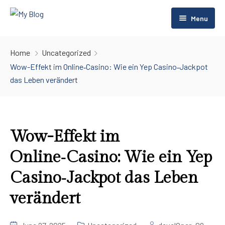
Menu
Home
Home
Uncategorized
Rooms
Home
Wow-Effekt im Online‑Casino: Wie ein Yep Casino‑Jackpot
das Leben verändert
About Us
Home 2
Rentals
Contact Us
Room Listing 2
Pages
Room Listing 3
Wow-Effekt im
Online‑Casino: Wie ein Yep
Blog
FAQs
Casino‑Jackpot das Leben
Gallery
Blog Default
verändert
Restaurant
Default No Sidebar
Spa Center
Blog Grid