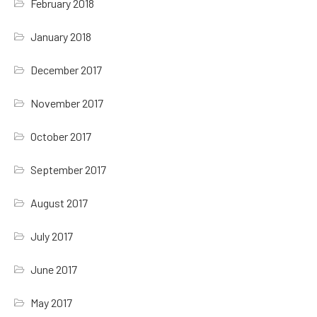
February 2018
January 2018
December 2017
November 2017
October 2017
September 2017
August 2017
July 2017
June 2017
May 2017