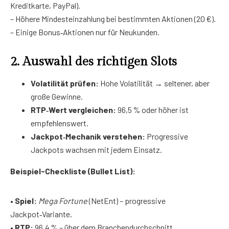
Kreditkarte, PayPal).
– Höhere Mindesteinzahlung bei bestimmten Aktionen (20 €).
– Einige Bonus‑Aktionen nur für Neukunden.
2. Auswahl des richtigen Slots
Volatilität prüfen:
Hohe Volatilität → seltener, aber
große Gewinne.
RTP‑Wert vergleichen:
96,5 % oder höher ist
empfehlenswert.
Jackpot‑Mechanik verstehen:
Progressive
Jackpots wachsen mit jedem Einsatz.
Beispiel-Checkliste (Bullet List):
•
Spiel:
Mega Fortune
(NetEnt) – progressive
Jackpot‑Variante.
•
RTP:
96,4 % – über dem Branchendurchschnitt.