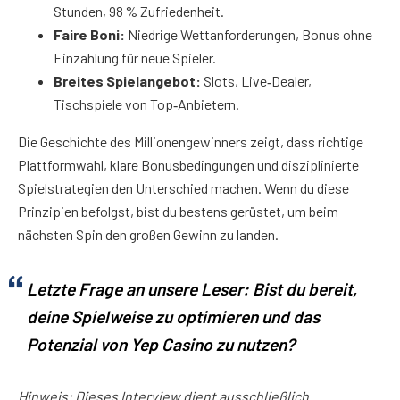
Stunden, 98 % Zufriedenheit.
Faire Boni:
Niedrige Wettanforderungen, Bonus ohne
Einzahlung für neue Spieler.
Breites Spielangebot:
Slots, Live‑Dealer,
Tischspiele von Top‑Anbietern.
Die Geschichte des Millionengewinners zeigt, dass richtige
Plattformwahl, klare Bonusbedingungen und disziplinierte
Spielstrategien den Unterschied machen. Wenn du diese
Prinzipien befolgst, bist du bestens gerüstet, um beim
nächsten Spin den großen Gewinn zu landen.
Letzte Frage an unsere Leser:
Bist du bereit,
deine Spielweise zu optimieren und das
Potenzial von Yep Casino zu nutzen?
Hinweis: Dieses Interview dient ausschließlich