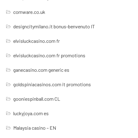
cornware.co.uk
designcitymilano.it bonus-benvenuto IT
elvisluckcasino.com fr
elvisluckcasino.com fr promotions
ganecasino.com generic es
goldspiniacasinos.com it promotions
gooniespinball.com CL
luckyjoya.com es
Malaysia casino – EN