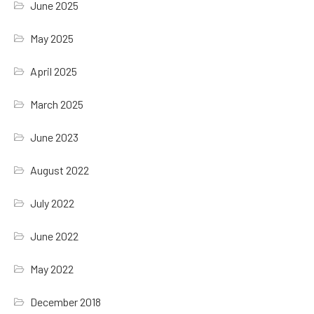
June 2025
May 2025
April 2025
March 2025
June 2023
August 2022
July 2022
June 2022
May 2022
December 2018