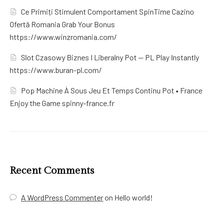
Ce Primiți Stimulent Comportament SpinTime Cazino
Ofertă Romania Grab Your Bonus
https://www.winzromania.com/
Slot Czasowy Biznes I Liberalny Pot — PL Play Instantly
https://www.buran-pl.com/
Pop Machine À Sous Jeu Et Temps Continu Pot • France
Enjoy the Game spinny-france.fr
Recent Comments
A WordPress Commenter
on
Hello world!