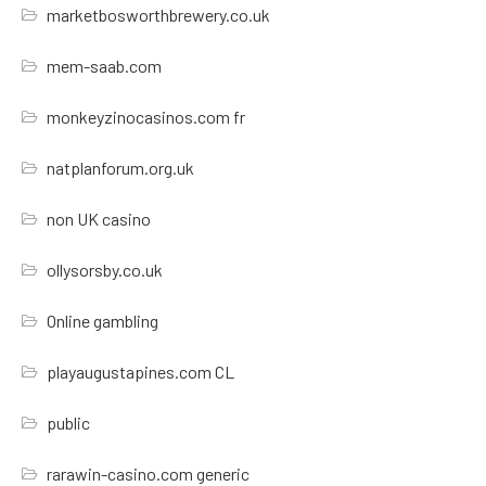
marketbosworthbrewery.co.uk
mem-saab.com
monkeyzinocasinos.com fr
natplanforum.org.uk
non UK casino
ollysorsby.co.uk
Online gambling
playaugustapines.com CL
public
rarawin-casino.com generic