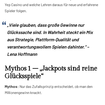
Yep Casino und welche Lehren daraus für neue und erfahrene
Spieler folgen.
„Viele glauben, dass große Gewinne nur
Glückssache sind. In Wahrheit steckt ein Mix
aus Strategie, Plattform‑Qualität und
verantwortungsvollem Spielen dahinter.“
–
Lena Hoffmann
Mythos 1 – „Jackpots sind reine
Glücksspiele“
Mythos:
Nur das Zufallsprinzip entscheidet, ob man den
Millionengewinn knackt.