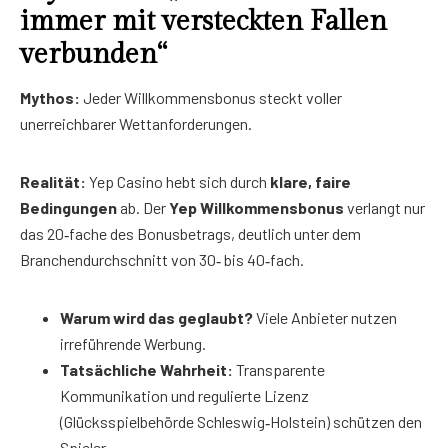
immer mit versteckten Fallen
verbunden“
Mythos:
Jeder Willkommensbonus steckt voller
unerreichbarer Wettanforderungen.
Realität:
Yep Casino hebt sich durch
klare, faire
Bedingungen
ab. Der
Yep Willkommensbonus
verlangt nur
das 20‑fache des Bonusbetrags, deutlich unter dem
Branchendurchschnitt von 30‑ bis 40‑fach.
Warum wird das geglaubt?
Viele Anbieter nutzen
irreführende Werbung.
Tatsächliche Wahrheit:
Transparente
Kommunikation und regulierte Lizenz
(Glücksspielbehörde Schleswig‑Holstein) schützen den
Spieler.