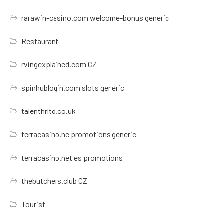
rarawin-casino.com welcome-bonus generic
Restaurant
rvingexplained.com CZ
spinhublogin.com slots generic
talenthrltd.co.uk
terracasino.ne promotions generic
terracasino.net es promotions
thebutchers.club CZ
Tourist