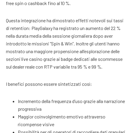
free spin o cashback fino al 10 %.
Questa integrazione ha dimostrato effetti notevoli sui tassi
di retention: PlayGalaxy ha registrato un aumento del 22 %
nella durata media della sessione giornaliera dopo aver
introdotto le missioni “Spin & Win”. Inoltre gli utenti hanno
mostrato una maggiore propensione all’esplorazione delle
sezioni live casino grazie ai badge dedicati alle scommesse
sul dealer reale con RTP variabile tra 95 % e 99 %.
I benefici possono essere sintetizzati così:
Incremento della frequenza d’uso grazie alla narrazione
progressiva
Maggior coinvolgimento emotivo attraverso
ricompense visive
Possibilità per gli operatori di raccogliere dati granulari