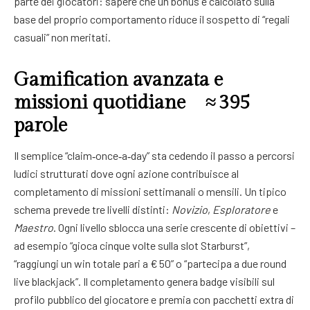
parte dei giocatori: sapere che un bonus è calcolato sulla
base del proprio comportamento riduce il sospetto di “regali
casuali” non meritati.
Gamification avanzata e
missioni quotidiane ≈ 395
parole
Il semplice “claim‑once‑a‑day” sta cedendo il passo a percorsi
ludici strutturati dove ogni azione contribuisce al
completamento di missioni settimanali o mensili. Un tipico
schema prevede tre livelli distinti:
Novizio
,
Esploratore
e
Maestro
. Ogni livello sblocca una serie crescente di obiettivi –
ad esempio “gioca cinque volte sulla slot Starburst”,
“raggiungi un win totale pari a € 50” o “partecipa a due round
live blackjack”. Il completamento genera badge visibili sul
profilo pubblico del giocatore e premia con pacchetti extra di