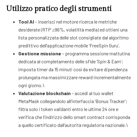
Utilizzo pratico degli strumenti
Tool AI
– inserisci nel motore ricerca le metriche
desiderate (RTP ≥96%, volatilità media) ed ottieni una
lista personalizzata delle slot consigliate dal algoritmo
predittivo dell’applicazione mobile ‘FreeSpin Guru’.
Gestione missione
– programma sessione mattutina
dedicata al completamento delle sfide ‘Spin & Earn’;
imposta timer da 15 minuti così da evitare dipendenza
prolungata ma massimizzare reward incrementalmente
ogni giorno.\
Valutazione blockchain
– accedi al tuo wallet
MetaMask collegandolo all’interfaccia ‘Bonus Tracker’;
filtra solo i token validanti entro le ultime 24 ore e
verifica che l’indirizzo dello smart contract corrisponda
a quello certificato dall’autorità regulatoria nazionale.\