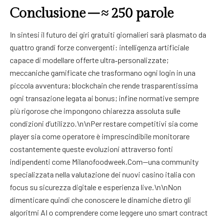
Conclusione – ≈ 250 parole
In sintesi il futuro dei giri gratuiti giornalieri sarà plasmato da
quattro grandi forze convergenti: intelligenza artificiale
capace di modellare offerte ultra‑personalizzate;
meccaniche gamificate che trasformano ogni login in una
piccola avventura; blockchain che rende trasparentissima
ogni transazione legata ai bonus; infine normative sempre
più rigorose che impongono chiarezza assoluta sulle
condizioni d’utilizzo.\n\nPer restare competitivi sia come
player sia come operatore è imprescindibile monitorare
costantemente queste evoluzioni attraverso fonti
indipendenti come Milanofoodweek.Com—una community
specializzata nella valutazione dei nuovi casino italia con
focus su sicurezza digitale e esperienza live.\n\nNon
dimenticare quindi che conoscere le dinamiche dietro gli
algoritmi AI o comprendere come leggere uno smart contract