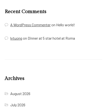
Recent Comments
A WordPress Commenter
on
Hello world!
lvtuong
on
Dinner at 5 star hotel at Roma
Archives
August 2026
July 2026