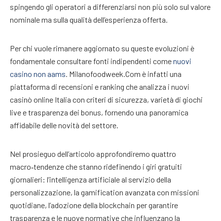
spingendo gli operatori a differenziarsi non più solo sul valore
nominale ma sulla qualità dell’esperienza offerta.
Per chi vuole rimanere aggiornato su queste evoluzioni è
fondamentale consultare fonti indipendenti come
nuovi
casino non aams
. Milanofoodweek.Com è infatti una
piattaforma di recensioni e ranking che analizza i nuovi
casinò online Italia con criteri di sicurezza, varietà di giochi
live e trasparenza dei bonus, fornendo una panoramica
affidabile delle novità del settore.
Nel prosieguo dell’articolo approfondiremo quattro
macro‑tendenze che stanno ridefinendo i giri gratuiti
giornalieri: l’intelligenza artificiale al servizio della
personalizzazione, la gamification avanzata con missioni
quotidiane, l’adozione della blockchain per garantire
trasparenza e le nuove normative che influenzano la