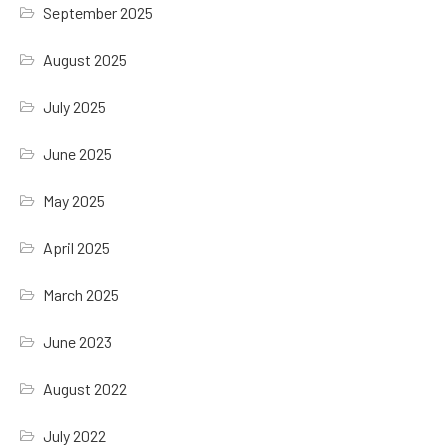
September 2025
August 2025
July 2025
June 2025
May 2025
April 2025
March 2025
June 2023
August 2022
July 2022