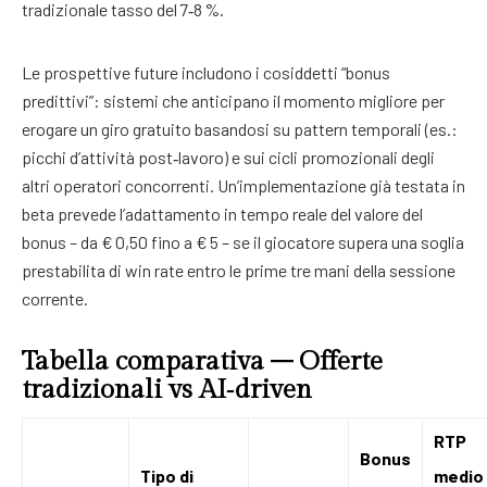
tradizionale tasso del 7‑8 %.
Le prospettive future includono i cosiddetti “bonus
predittivi”: sistemi che anticipano il momento migliore per
erogare un giro gratuito basandosi su pattern temporali (es.:
picchi d’attività post‑lavoro) e sui cicli promozionali degli
altri operatori concorrenti. Un’implementazione già testata in
beta prevede l’adattamento in tempo reale del valore del
bonus – da € 0,50 fino a € 5 – se il giocatore supera una soglia
prestabilita di win rate entro le prime tre mani della sessione
corrente.
Tabella comparativa – Offerte
tradizionali vs AI‑driven
RTP
Bonus
Tipo di
medio