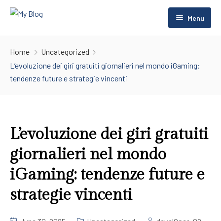
Menu
Home
Home
Uncategorized
Rooms
Home
L’evoluzione dei giri gratuiti giornalieri nel mondo iGaming:
tendenze future e strategie vincenti
About Us
Home 2
Rentals
Contact Us
Room Listing 2
Pages
Room Listing 3
L’evoluzione dei giri gratuiti
giornalieri nel mondo
Blog
FAQs
iGaming: tendenze future e
Gallery
Blog Default
strategie vincenti
Restaurant
Default No Sidebar
Spa Center
Blog Grid