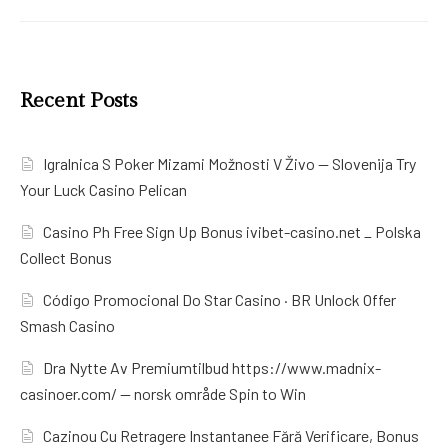
Recent Posts
Igralnica S Poker Mizami Možnosti V Živo — Slovenija Try
Your Luck Casino Pelican
Casino Ph Free Sign Up Bonus ivibet-casino.net _ Polska
Collect Bonus
Código Promocional Do Star Casino · BR Unlock Offer
Smash Casino
Dra Nytte Av Premiumtilbud https://www.madnix-
casinoer.com/ — norsk område Spin to Win
Cazinou Cu Retragere Instantanee Fără Verificare, Bonus