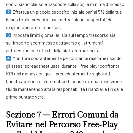
non vi siano clausole nascoste sulla soglia minima d’incasso.
Effettua un piccolo deposito iniziale pari al 5% della tua
banca totale prevista; usa metodi sicuri supportati dai
migliori operatori finanziari.
Imposta limiti giornalieri sia sul tempo trascorso sia
sull’importo scommesso attraverso gli strumenti
auto‑esclusione offerti dalla piattaforma scelta.
Monitora costantemente performance real time usando
gli stessi spreadsheet usati durante il free play; confronta
KPI real money con quelli precedentemente registrati.
Questo approccio sistematico ti consente una transizione
fluida mantenendo alta la responsabilità finanziaria fin dalle
prime puntate vere.
Sezione 7 – Errori Comuni da
Evitare nel Percorso Free‑Play