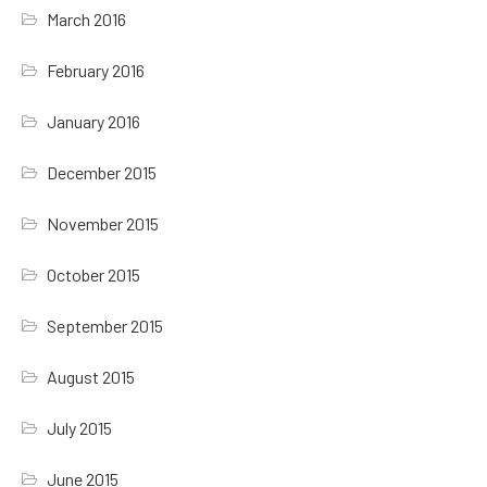
March 2016
February 2016
January 2016
December 2015
November 2015
October 2015
September 2015
August 2015
July 2015
June 2015