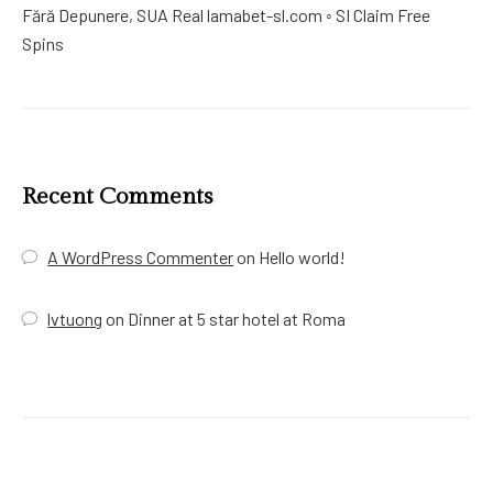
Fără Depunere, SUA Real lamabet-sl.com ◦ SI Claim Free
Spins
Recent Comments
A WordPress Commenter
on
Hello world!
lvtuong
on
Dinner at 5 star hotel at Roma