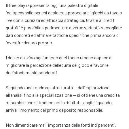
Il free play rappresenta oggi una palestra digitale
indispensabile per chi desidera approcciare i giochi da tavolo
live con sicurezza ed efficacia strategica. Grazie ai crediti
gratuiti è possibile sperimentare diverse varianti, raccogliere
dati concreti ed affinare tattiche specifiche prima ancora di
investire denaro proprio.
I dealer dal vivo aggiungono quel tocco umano capace di
migliorare la percezione dell’equità del gioco e favorire
decisionismi più ponderati.
Seguendo una roadmap strutturata — dall’esplorazione
all’analisi fino alla specializzazione — si ottiene una crescita
misurabile che si traduce poi in risultati tangibili quando
arriva il momento del primo deposito responsabile.
Non dimenticare mai l’importanza delle fonti indipendenti: