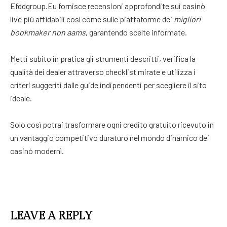
Efddgroup.Eu fornisce recensioni approfondite sui casinò
live più affidabili così come sulle piattaforme dei
migliori
bookmaker non aams
, garantendo scelte informate.
Metti subito in pratica gli strumenti descritti, verifica la
qualità dei dealer attraverso checklist mirate e utilizza i
criteri suggeriti dalle guide indipendenti per scegliere il sito
ideale.
Solo così potrai trasformare ogni credito gratuito ricevuto in
un vantaggio competitivo duraturo nel mondo dinamico dei
casinò modern​​​ì.
LEAVE A REPLY