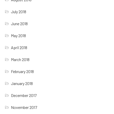
July 2018
June 2018
May 2018
April 2018
March 2018
February 2018
January 2018
December 2017
November 2017