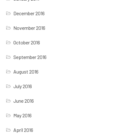
December 2016
November 2016
October 2016
September 2016
August 2016
July 2016
June 2016
May 2016
April 2016