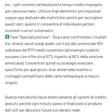
(es.: split corretto nel blackjack) e tempo medio impiegato
per ciascuna mano. Utilizza fogli elettronici pre‑impostati
oppure app dedicate alle statistiche casinò per raccogliere
questi dati; questo ti consentirà di individuare pattern
ricorrenti o errori sistematici.
Fase “Specializzazione” – Dopo aver confrontato i risultati
tra i diversi tavoli scegli quello con il più alto potenziale ROI
sulla base del RTP medio osservato (ad esempio roulette
europea Live offre circa 97% rispetto al 95% della versione
americana). Concentrati quindi su strategie avanzate
specifiche per quel gioco: bias wheel nella roulette o
conteggio semplificato delle carte nel blackjack a mazzo
singolo.
Questa metodicità riduce drasticamente gli sprechi di credito
gratuito perché ogni minuto speso è finalizzato a produrre
dati utili per decisioni future con denaro reale.