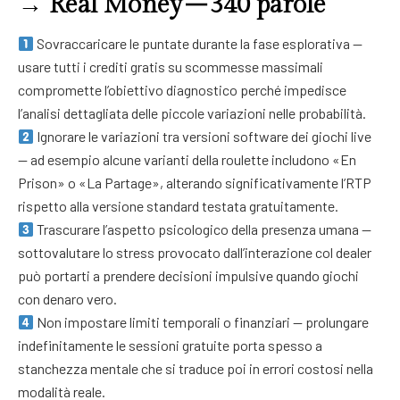
→ Real Money – 340 parole
Sovraccaricare le puntate durante la fase esplorativa —
usare tutti i crediti gratis su scommesse massimali
compromette l’obiettivo diagnostico perché impedisce
l’analisi dettagliata delle piccole variazioni nelle probabilità.
Ignorare le variazioni tra versioni software dei giochi live
— ad esempio alcune varianti della roulette includono «En
Prison» o «La Partage», alterando significativamente l’RTP
rispetto alla versione standard testata gratuitamente.
Trascurare l’aspetto psicologico della presenza umana —
sottovalutare lo stress provocato dall’interazione col dealer
può portarti a prendere decisioni impulsive quando giochi
con denaro vero.
Non impostare limiti temporali o finanziari — prolungare
indefinitamente le sessioni gratuite porta spesso a
stanchezza mentale che si traduce poi in errori costosi nella
modalità reale.