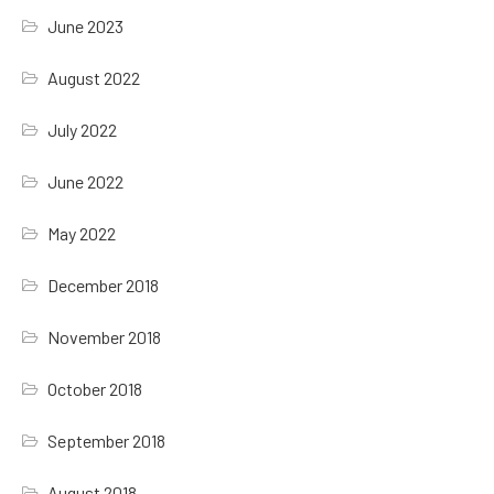
June 2023
August 2022
July 2022
June 2022
May 2022
December 2018
November 2018
October 2018
September 2018
August 2018