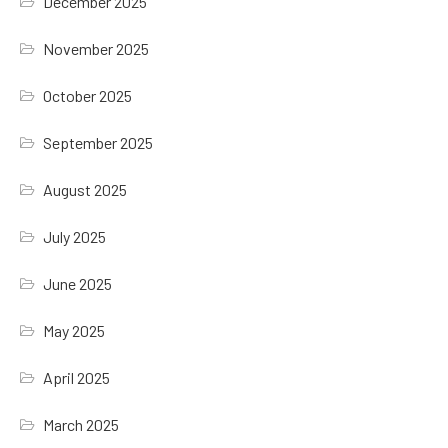
December 2025
November 2025
October 2025
September 2025
August 2025
July 2025
June 2025
May 2025
April 2025
March 2025