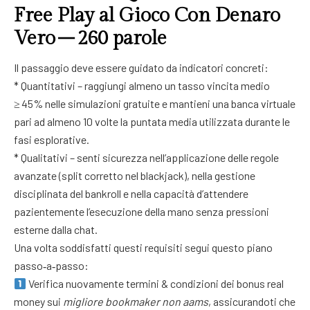
Free Play al Gioco Con Denaro
Vero – 260 parole
Il passaggio deve essere guidato da indicatori concreti:
* Quantitativi – raggiungi almeno un tasso vincita medio
≥ 45% nelle simulazioni gratuite e mantieni una banca virtuale
pari ad almeno 10 volte la puntata media utilizzata durante le
fasi esplorative.
* Qualitativi – senti sicurezza nell’applicazione delle regole
avanzate (split corretto nel blackjack), nella gestione
disciplinata del bankroll e nella capacità d’attendere
pazientemente l’esecuzione della mano senza pressioni
esterne dalla chat.
Una volta soddisfatti questi requisiti segui questo piano
passo‑a‑passo:
Verifica nuovamente termini & condizioni dei bonus real
money sui
migliore bookmaker non aams
, assicurandoti che