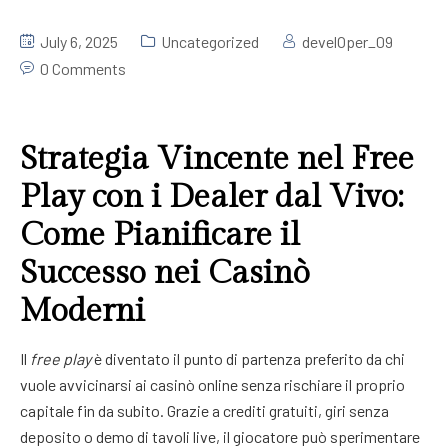
July 6, 2025
Uncategorized
develOper_09
Fitness
Grid No Sidebar
0 Comments
Swimming
Blog Masonry
Masonry No Sidebar
Strategia Vincente nel Free
Blog Details
Play con i Dealer dal Vivo:
Come Pianificare il
Successo nei Casinò
Moderni
Il
free play
è diventato il punto di partenza preferito da chi
vuole avvicinarsi ai casinò online senza rischiare il proprio
capitale fin da subito. Grazie a crediti gratuiti, giri senza
deposito o demo di tavoli live, il giocatore può sperimentare