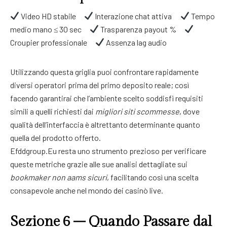
Video HD stabile
Interazione chat attiva
Tempo
medio mano ≤ 30 sec
Trasparenza payout %
Croupier professionale
Assenza lag audio
Utilizzando questa griglia puoi confrontare rapidamente
diversi operatori prima del primo deposito reale; così
facendo garantirai che l’ambiente scelto soddisfi requisiti
simili a quelli richiesti dai
migliori siti scommesse
, dove
qualità dell’interfaccia è altrettanto determinante quanto
quella del prodotto offerto.
Efddgroup.Eu resta uno strumento prezioso per verificare
queste metriche grazie alle sue analisi dettagliate sui
bookmaker non aams sicuri
, facilitando così una scelta
consapevole anche nel mondo dei casinò live.
Sezione 6 – Quando Passare dal