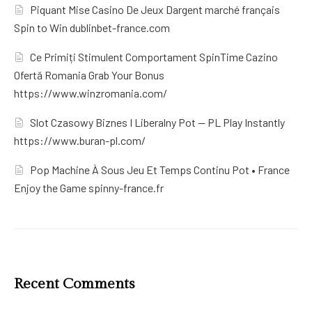
Piquant Mise Casino De Jeux Dargent marché français
Spin to Win dublinbet-france.com
Ce Primiți Stimulent Comportament SpinTime Cazino
Ofertă Romania Grab Your Bonus
https://www.winzromania.com/
Slot Czasowy Biznes I Liberalny Pot — PL Play Instantly
https://www.buran-pl.com/
Pop Machine À Sous Jeu Et Temps Continu Pot • France
Enjoy the Game spinny-france.fr
Recent Comments