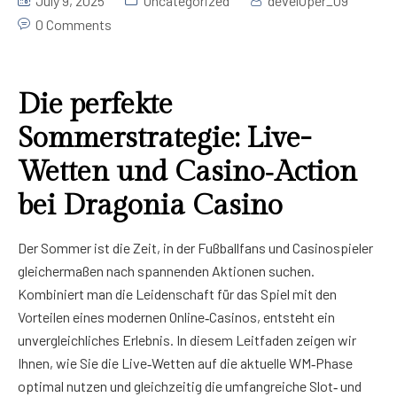
July 9, 2025
Uncategorized
develOper_09
0 Comments
Fitness
Grid No Sidebar
Swimming
Blog Masonry
Die perfekte
Masonry No Sidebar
Sommerstrategie: Live-
Blog Details
Wetten und Casino‑Action
bei Dragonia Casino
Der Sommer ist die Zeit, in der Fußballfans und Casinospieler
gleichermaßen nach spannenden Aktionen suchen.
Kombiniert man die Leidenschaft für das Spiel mit den
Vorteilen eines modernen Online‑Casinos, entsteht ein
unvergleichliches Erlebnis. In diesem Leitfaden zeigen wir
Ihnen, wie Sie die Live‑Wetten auf die aktuelle WM‑Phase
optimal nutzen und gleichzeitig die umfangreiche Slot‑ und