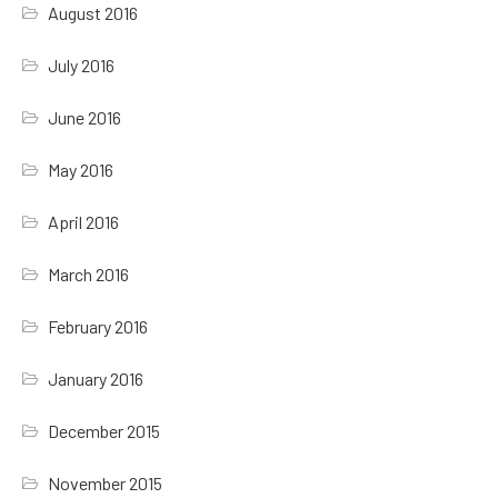
August 2016
July 2016
June 2016
May 2016
April 2016
March 2016
February 2016
January 2016
December 2015
November 2015