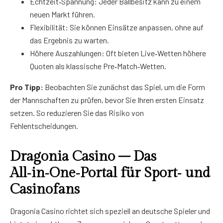
Echtzeit‑Spannung: Jeder Ballbesitz kann zu einem
neuen Markt führen.
Flexibilität: Sie können Einsätze anpassen, ohne auf
das Ergebnis zu warten.
Höhere Auszahlungen: Oft bieten Live‑Wetten höhere
Quoten als klassische Pre‑Match‑Wetten.
Pro Tipp:
Beobachten Sie zunächst das Spiel, um die Form
der Mannschaften zu prüfen, bevor Sie Ihren ersten Einsatz
setzen. So reduzieren Sie das Risiko von
Fehlentscheidungen.
Dragonia Casino – Das
All‑in‑One‑Portal für Sport‑ und
Casinofans
Dragonia Casino richtet sich speziell an deutsche Spieler und