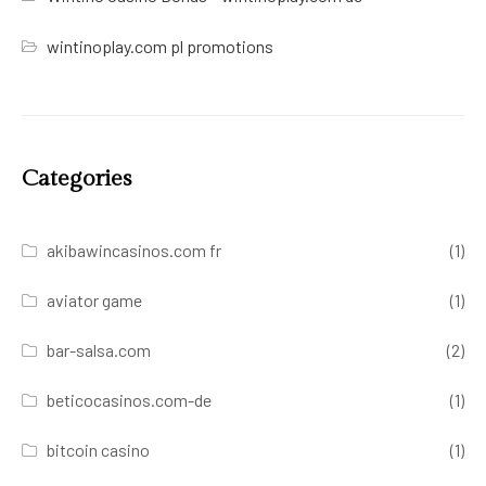
wintinoplay.com pl promotions
Categories
akibawincasinos.com fr
(1)
aviator game
(1)
bar-salsa.com
(2)
beticocasinos.com-de
(1)
bitcoin casino
(1)