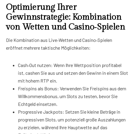
Optimierung Ihrer
Gewinnstrategie: Kombination
von Wetten und Casino‑Spielen
Die Kombination aus Live‑Wetten und Casino‑Spielen
eröffnet mehrere taktische Möglichkeiten:
Cash‑Out nutzen: Wenn Ihre Wettposition profitabel
ist, cashen Sie aus und setzen den Gewinn in einem Slot
mit hohem RTP ein.
Freispins als Bonus: Verwenden Sie Freispins aus dem
Willkommensbonus, um Slots zu testen, bevor Sie
Echtgeld einsetzen.
Progressive Jackpots: Setzen Sie kleine Beträge in
progressiven Slots, um potenziell große Auszahlungen
zu erzielen, während Ihre Hauptwette auf das