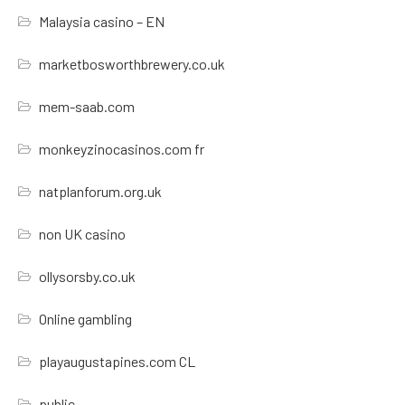
Malaysia casino – EN
marketbosworthbrewery.co.uk
mem-saab.com
monkeyzinocasinos.com fr
natplanforum.org.uk
non UK casino
ollysorsby.co.uk
Online gambling
playaugustapines.com CL
public