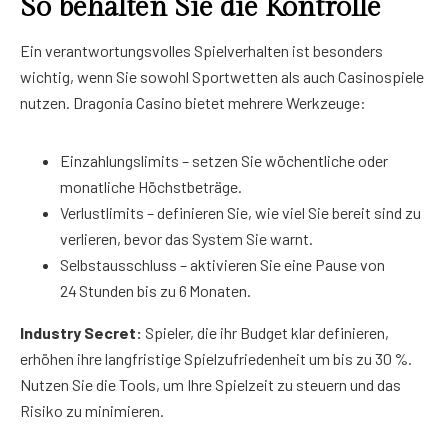
So behalten Sie die Kontrolle
Ein verantwortungsvolles Spielverhalten ist besonders
wichtig, wenn Sie sowohl Sportwetten als auch Casinospiele
nutzen. Dragonia Casino bietet mehrere Werkzeuge:
Einzahlungslimits – setzen Sie wöchentliche oder
monatliche Höchstbeträge.
Verlustlimits – definieren Sie, wie viel Sie bereit sind zu
verlieren, bevor das System Sie warnt.
Selbstausschluss – aktivieren Sie eine Pause von
24 Stunden bis zu 6 Monaten.
Industry Secret:
Spieler, die ihr Budget klar definieren,
erhöhen ihre langfristige Spielzufriedenheit um bis zu 30 %.
Nutzen Sie die Tools, um Ihre Spielzeit zu steuern und das
Risiko zu minimieren.