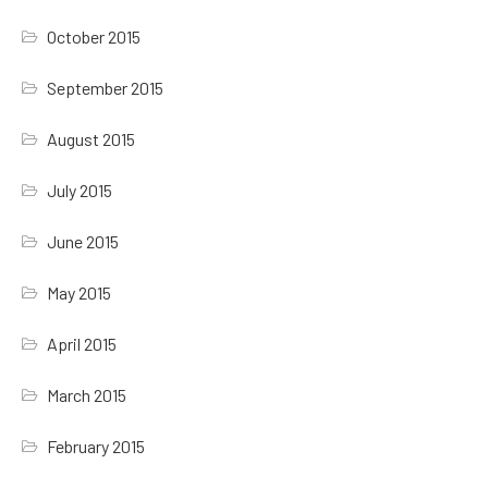
October 2015
September 2015
August 2015
July 2015
June 2015
May 2015
April 2015
March 2015
February 2015