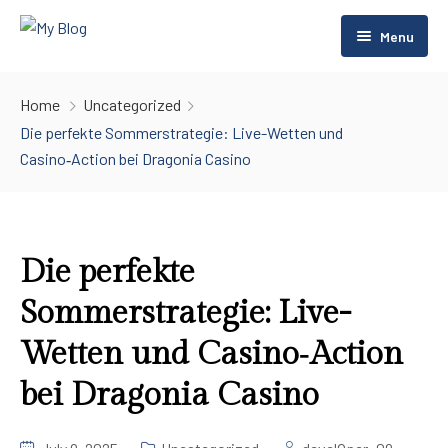
Menu
Home
Home
Uncategorized
Rooms
Home
Die perfekte Sommerstrategie: Live-Wetten und
Casino‑Action bei Dragonia Casino
About Us
Home 2
Rentals
Contact Us
Room Listing 2
Pages
Room Listing 3
Die perfekte
Sommerstrategie: Live-
Blog
FAQs
Wetten und Casino‑Action
Gallery
Blog Default
bei Dragonia Casino
Restaurant
Default No Sidebar
Spa Center
Blog Grid