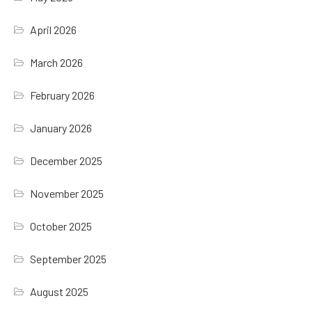
April 2026
March 2026
February 2026
January 2026
December 2025
November 2025
October 2025
September 2025
August 2025