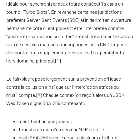
idéale pour synchroniser deux tours consécutifs dans un
tournoi “Turbo Slots”. En revanche certaines juridictions
préfèrent Server‑Sent Events (SSE) afin de limiter l’ouverture
permanente côté client pouvant être interprétée comme
“push notification non sollicitée” — c’est notamment le cas au
sein de certains marchés francophones où la CNIL impose
des contraintes supplémentaires sur les flux persistants
hors domaine principal.[⁵]
Le fair‑play repose largement sur la prévention efficace
contre la collusion ainsi que sur l’interdiction stricte du
multi‑compte.[⁶] Chaque connexion reçoit alors un JSON
Web Token signé RSA‑256 contenant :
identifiant unique joueur ;
timestamp issu d’un serveur NTP certifié ;
hash SHA‑256 calculé depuis plusieurs attributs