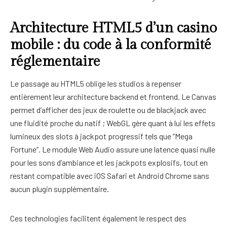
Architecture HTML5 d’un casino
mobile : du code à la conformité
réglementaire
Le passage au HTML5 oblige les studios à repenser
entièrement leur architecture backend et frontend. Le Canvas
permet d’afficher des jeux de roulette ou de blackjack avec
une fluidité proche du natif ; WebGL gère quant à lui les effets
lumineux des slots à jackpot progressif tels que “Mega
Fortune”. Le module Web Audio assure une latence quasi nulle
pour les sons d’ambiance et les jackpots explosifs, tout en
restant compatible avec iOS Safari et Android Chrome sans
aucun plugin supplémentaire.
Ces technologies facilitent également le respect des