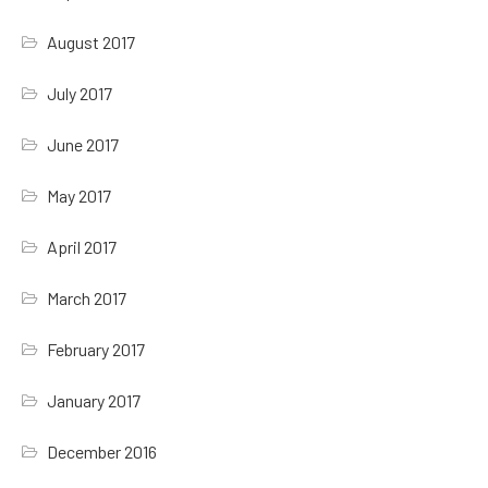
August 2017
July 2017
June 2017
May 2017
April 2017
March 2017
February 2017
January 2017
December 2016