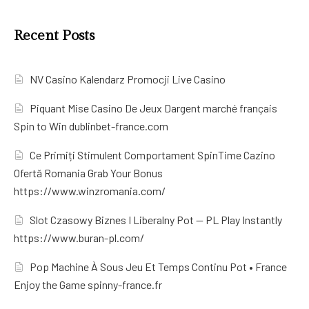
Recent Posts
NV Casino Kalendarz Promocji Live Casino
Piquant Mise Casino De Jeux Dargent marché français
Spin to Win dublinbet-france.com
Ce Primiți Stimulent Comportament SpinTime Cazino
Ofertă Romania Grab Your Bonus
https://www.winzromania.com/
Slot Czasowy Biznes I Liberalny Pot — PL Play Instantly
https://www.buran-pl.com/
Pop Machine À Sous Jeu Et Temps Continu Pot • France
Enjoy the Game spinny-france.fr