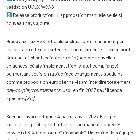
validation UI/UX WCAG
Release production → approbation manuelle seule si
nouveau pays ajouté
Grâce aux flux RSS officiels publiés quotidiennement par
chaque autorité compétente on peut alimenter tableau bord
Grafana affichant indicateurs clés (nombre nouvelles
exigences, délais implémentation, statut compliance)
permettant décision rapide face changements soudains
comme proposition européenne visant interdire totalement
pay-to-play tournaments
jusqu’en fin 2027 sauf licence
spéciale.
[28]
Scénario hypothétique : À partir janvier 2027 Europe
introduit règle obligeant affichage permanent taux RTP
moyen (>96 %) lors tournoïs “cashable”. Un casino déjà équipé