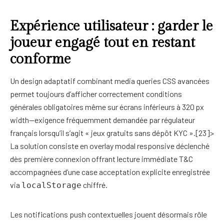
Expérience utilisateur : garder le
joueur engagé tout en restant
conforme
Un design adaptatif combinant media queries CSS avancées
permet toujours d’afficher correctement conditions
générales obligatoires même sur écrans inférieurs à 320 px
width—exigence fréquemment demandée par régulateur
français lorsqu’il s’agit «​ jeux gratuits sans dépôt KYC​ ».[23]>
La solution consiste en overlay modal responsive déclenché
dès première connexion offrant lecture immédiate T&C
accompagnées d’une case acceptation explicite enregistrée
via
chiffré.​
localStorage
Les notifications push contextuelles jouent désormais rôle