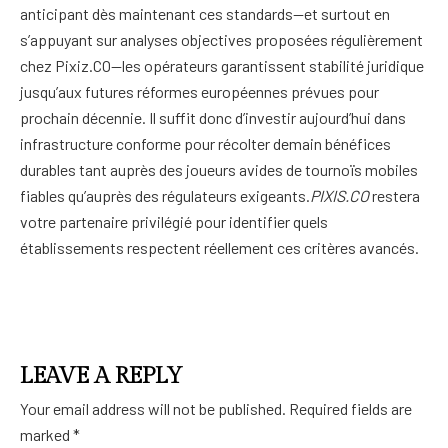
anticipant dès maintenant ces standards—et surtout en
s’appuyant sur analyses objectives proposées régulièrement
chez Pixiz.CO—les opérateurs garantissent stabilité juridique
jusqu’aux futures réformes européennes prévues pour
prochain décennie. Il suffit donc d’investir aujourd’hui dans
infrastructure conforme pour récolter demain bénéfices
durables tant auprès des joueurs avides de tournoïs mobiles
fiables qu’auprès des régulateurs exigeants.
PIXIS.CO
restera
votre partenaire privilégié pour identifier quels
établissements respectent réellement ces critères avancés.
LEAVE A REPLY
Your email address will not be published.
Required fields are
marked
*