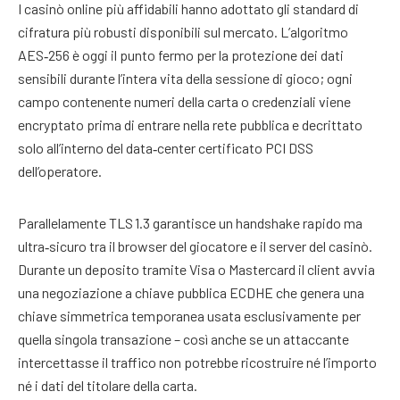
I casinò online più affidabili hanno adottato gli standard di
cifratura più robusti disponibili sul mercato. L’algoritmo
AES‑256 è oggi il punto fermo per la protezione dei dati
sensibili durante l’intera vita della sessione di gioco; ogni
campo contenente numeri della carta o credenziali viene
encryptato prima di entrare nella rete pubblica e decrittato
solo all’interno del data‑center certificato PCI DSS
dell’operatore.
Parallelamente TLS 1.3 garantisce un handshake rapido ma
ultra‑sicuro tra il browser del giocatore e il server del casinò.
Durante un deposito tramite Visa o Mastercard il client avvia
una negoziazione a chiave pubblica ECDHE che genera una
chiave simmetrica temporanea usata esclusivamente per
quella singola transazione – così anche se un attaccante
intercettasse il traffico non potrebbe ricostruire né l’importo
né i dati del titolare della carta.