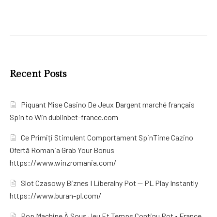
Recent Posts
Piquant Mise Casino De Jeux Dargent marché français
Spin to Win dublinbet-france.com
Ce Primiți Stimulent Comportament SpinTime Cazino
Ofertă Romania Grab Your Bonus
https://www.winzromania.com/
Slot Czasowy Biznes I Liberalny Pot — PL Play Instantly
https://www.buran-pl.com/
Pop Machine À Sous Jeu Et Temps Continu Pot • France