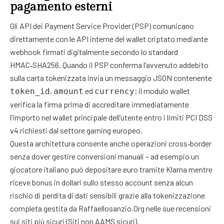
pagamento esterni
Gli API dei Payment Service Provider (PSP) comunicano
direttamente con le API interne del wallet criptato mediante
webhook firmati digitalmente secondo lo standard
HMAC‑SHA256. Quando il PSP conferma l’avvenuto addebito
sulla carta tokenizzata invia un messaggio JSON contenente
,
ed
; il modulo wallet
token_id
amount
currency
verifica la firma prima di accreditare immediatamente
l’importo nel wallet principale dell’utente entro i limiti PCI DSS
v4 richiesti dal settore gaming europeo.
Questa architettura consente anche operazioni cross‑border
senza dover gestire conversioni manuali – ad esempio un
giocatore italiano può depositare euro tramite Klarna mentre
riceve bonus in dollari sullo stesso account senza alcun
rischio di perdita di dati sensibili grazie alla tokenizzazione
completa gestita da Raffaellosanzio.Org nelle sue recensioni
sui siti più sicuri (Siti non AAMS sicuri).