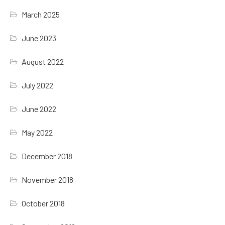
March 2025
June 2023
August 2022
July 2022
June 2022
May 2022
December 2018
November 2018
October 2018