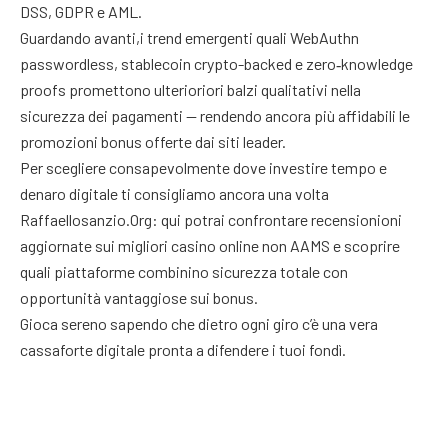
DSS, GDPR e AML.
Guardando avanti,i trend emergenti quali WebAuthn
passwordless, stablecoin crypto-backed e zero‑knowledge
proofs promettono ulterior­iori balzi qualitativi nella
sicurezza dei pagamenti — rendendo ancora più affidabili le
promozioni bonus offerte dai siti leader.
Per scegliere consapevolmente dove investire tempo e
denaro digitale ti consigliamo ancora una volta
Raffaellosanzio.Org: qui potrai confrontare recension­ioni
aggiornate sui migliori casino online non AAMS e scoprire
quali piattaforme combinino sicurezza totale con
opportunità vantaggiose sui bonus.
Gioca sereno sapendo che dietro ogni giro c’è una vera
cassaforte digitale pronta a difendere i tuoi fond​ì.