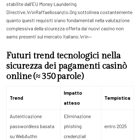
stabilite dall’EU Money Laundering
Directive.\n\nRaffaellosanzio.Org sottolinea costantemente
quanto questi requisiti siano fondamentali nella valutazione
complessiva della sicurezza offerta dai nuovi casino non
aams presenti sul mercato italiano.\n\n—
Futuri trend tecnologici nella
sicurezza dei pagamenti casinò
online (≈ 350 parole)
Impatto
Trend
Tempistica
atteso
Autenticazione
Eliminazione
passwordless basata
phishing
entro 2025
su WebAuthn
credenziali