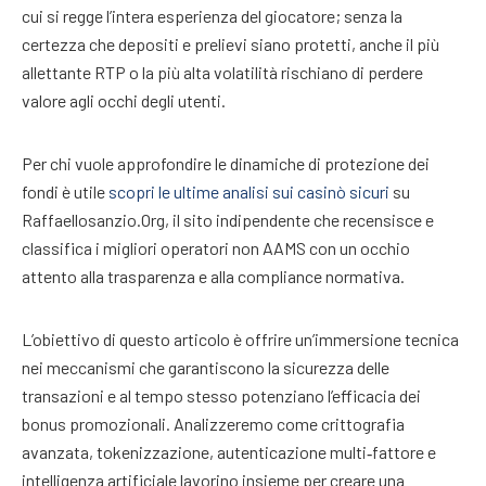
cui si regge l’intera esperienza del giocatore; senza la
certezza che depositi e prelievi siano protetti, anche il più
allettante RTP o la più alta volatilità rischiano di perdere
valore agli occhi degli utenti.
Per chi vuole approfondire le dinamiche di protezione dei
fondi è utile
scopri le ultime analisi sui casinò sicuri
su
Raffaellosanzio.Org, il sito indipendente che recensisce e
classifica i migliori operatori non AAMS con un occhio
attento alla trasparenza e alla compliance normativa.
L’obiettivo di questo articolo è offrire un’immersione tecnica
nei meccanismi che garantiscono la sicurezza delle
transazioni e al tempo stesso potenziano l’efficacia dei
bonus promozionali. Analizzeremo come crittografia
avanzata, tokenizzazione, autenticazione multi‑fattore e
intelligenza artificiale lavorino insieme per creare una