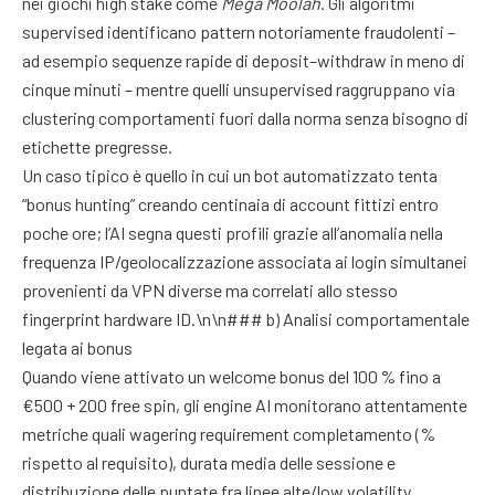
nei giochi high stake come
Mega Moolah
. Gli algoritmi
supervised identificano pattern notoriamente fraudolenti –
ad esempio sequenze rapide di deposit–withdraw in meno di
cinque minuti – mentre quelli unsupervised raggruppano via
clustering comportamenti fuori dalla norma senza bisogno di
etichette pregresse.
Un caso tipico è quello in cui un bot automatizzato tenta
“bonus hunting” creando centinaia di account fittizi entro
poche ore; l’AI segna questi profili grazie all’anomalia nella
frequenza IP/geolocalizzazione associata ai login simultanei
provenienti da VPN diverse ma correlati allo stesso
fingerprint hardware ID.\n\n### b) Analisi comportamentale
legata ai bonus
Quando viene attivato un welcome bonus del 100 % fino a
€500 + 200 free spin, gli engine AI monitorano attentamente
metriche quali wagering requirement completamento (%
rispetto al requisito), durata media delle sessione e
distribuzione delle puntate fra linee alte/low volatility.