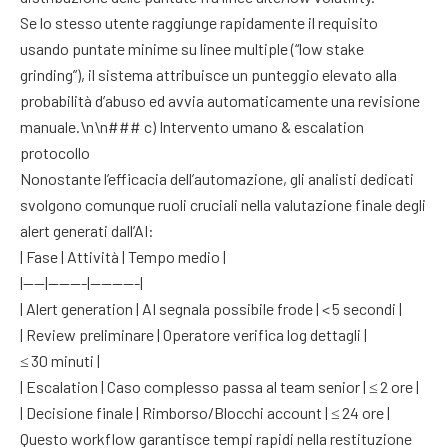
Se lo stesso utente raggiunge rapidamente il requisito
usando puntate minime su linee multiple (“low stake
grinding”), il sistema attribuisce un punteggio elevato alla
probabilità d’abuso ed avvia automaticamente una revisione
manuale.\n\n### c) Intervento umano & escalation
protocollo
Nonostante l’efficacia dell’automazione, gli analisti dedicati
svolgono comunque ruoli cruciali nella valutazione finale degli
alert generati dall’AI:
| Fase | Attività | Tempo medio |
|——|———-|————-|
| Alert generation | AI segnala possibile frode | < 5 secondi |
| Review preliminare | Operatore verifica log dettagli |
≤ 30 minuti |
| Escalation | Caso complesso passa al team senior | ≤ 2 ore |
| Decisione finale | Rimborso/Blocchi account | ≤ 24 ore |
Questo workflow garantisce tempi rapidi nella restituzione