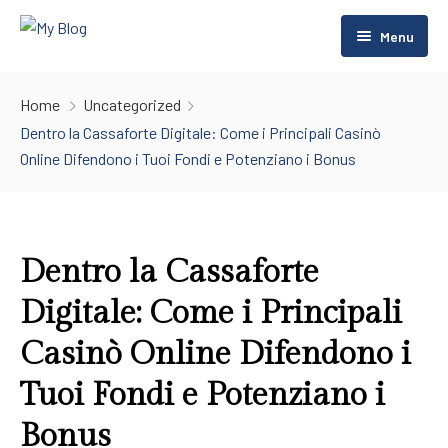
Menu
Home
Home
Uncategorized
Rooms
Home
Dentro la Cassaforte Digitale: Come i Principali Casinò
Online Difendono i Tuoi Fondi e Potenziano i Bonus
About Us
Home 2
Rentals
Contact Us
Room Listing 2
Pages
Room Listing 3
Dentro la Cassaforte
Digitale: Come i Principali
Blog
FAQs
Casinò Online Difendono i
Gallery
Blog Default
Tuoi Fondi e Potenziano i
Restaurant
Default No Sidebar
Bonus
Spa Center
Blog Grid