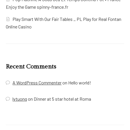
Enjoy the Game spinny-france.fr
Play Smart With Our Fair Tables _ PL Play for Real Fontan
Online Casino
Recent Comments
A WordPress Commenter
on
Hello world!
lvtuong
on
Dinner at 5 star hotel at Roma