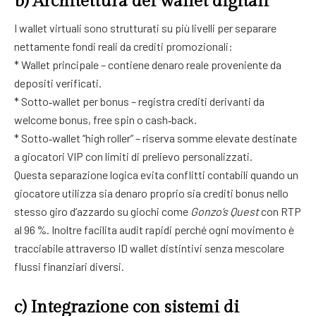
b) Architettura dei wallet digitali
I wallet virtuali sono strutturati su più livelli per separare
nettamente fondi reali da crediti promozionali:
* Wallet principale – contiene denaro reale proveniente da
depositi verificati.
* Sotto‑wallet per bonus – registra crediti derivanti da
welcome bonus, free spin o cash‑back.
* Sotto‑wallet “high roller” – riserva somme elevate destinate
a giocatori VIP con limiti di prelievo personalizzati.
Questa separazione logica evita conflitti contabili quando un
giocatore utilizza sia denaro proprio sia crediti bonus nello
stesso giro d’azzardo su giochi come
Gonzo’s Quest
con RTP
al 96 %. Inoltre facilita audit rapidi perché ogni movimento è
tracciabile attraverso ID wallet distintivi senza mescolare
flussi finanziari diversi.
c) Integrazione con sistemi di