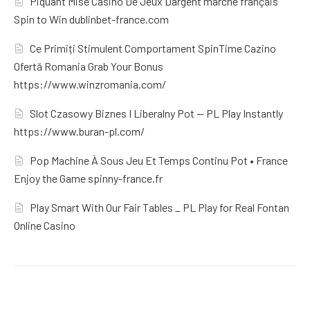
Piquant Mise Casino De Jeux Dargent marché français
Spin to Win dublinbet-france.com
Ce Primiți Stimulent Comportament SpinTime Cazino
Ofertă Romania Grab Your Bonus
https://www.winzromania.com/
Slot Czasowy Biznes I Liberalny Pot — PL Play Instantly
https://www.buran-pl.com/
Pop Machine À Sous Jeu Et Temps Continu Pot • France
Enjoy the Game spinny-france.fr
Play Smart With Our Fair Tables _ PL Play for Real Fontan
Online Casino