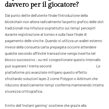
davvero per il giocatore?
Dal punto de­lite dell’utente finale l’introduzione della
blockchain non altera radicalmente l’aspetto grafico delle slot
tradizionali ma influisce soprattutto sui tempi percepiti
durante registrazione al torneo e sulla fase finale di
pagamento delle vincite.​ Quando si utilizza un wallet esterno
invece della consueta carta prepagata occorre attendere
qualche secondo affinché transazione venga inserita nel
blocco successivo ; su reti congestionate questo intervallo
può superare i trenta second​​⁠ ⁠ ⁠ ⁠ ⁠ ⁠ ⁠ ⁠ ⁠ ⁠ ⁠ ⁠ ⁠ ⁠ ⁠ ⁠ ⁠ ⁠ ⁠ ⁠ ⁠ ⁠ ⁠ ⁠ ⁠ ⁠ ⁠ ‍‍‍‍‍‍‍‍‍‍‍‍‍‍‍‍‍‍‍‍‌​​​​​​​​​​​​​​​​​​​​​​​​​​​​​​​​​​​​​​​​​​​​​​​​​​​​​​​​​​​​​​​​​​​​​​​​​​​​​ ⁣⁣⁣⁣⁣⁣⁣⁣⁣⁣⁣⁣⁣⁣⁣⁣⁣⁣⁣‌‌‌‌‌‌‌‌‌‌‌‌‌‌‌‌‌‌‌‌‌‌‌‌‌‌‌‌‌‌‌‌‌‌‌‌‌‌‌‌‌‌‌‌‌‌‌ ‌ ‌ ‌ ‌ ‌ ‌ ‌ ‌ ‌ ‌ ‌ ‌ ‌ ‌ ‌ ‌ Le
piattaforme più avanz­iate mitigano questo effetto
sfruttando soluzioni layer‑2 come Polygon o Arbitrum che
riducono drasticamente tempi conferma mantenendo intatta
sicurezza crittografica​.
Il mito dell ‘instant gaming ’ sostiene che grazie alla