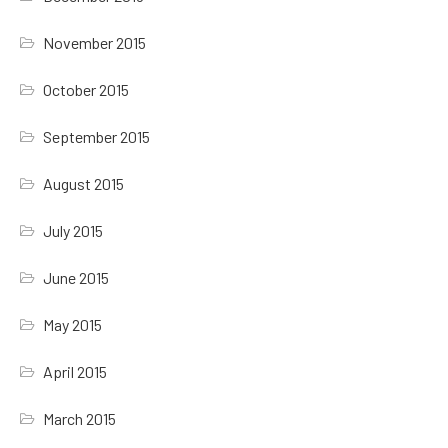
November 2015
October 2015
September 2015
August 2015
July 2015
June 2015
May 2015
April 2015
March 2015