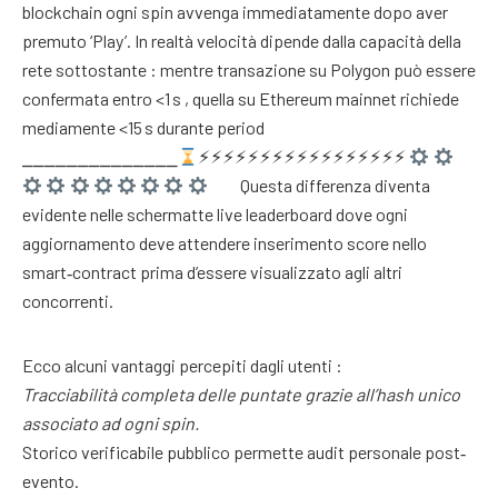
blockchain ogni spin avvenga immediatamente dopo aver
premuto ‘Play’. In realtà velocità dipende dalla capacità della
rete sottostante : mentre transazione su Polygon può essere
confermata entro <1 s , quella su Ethereum mainnet richiede
mediamente <15 s durante period­
⎯⎯⎯⎯⎯⎯⎯⎯⎯⎯⎯⎯⎯⎯
⚡︎⚡︎⚡︎⚡︎⚡︎⚡︎⚡︎⚡︎⚡︎⚡︎⚡︎⚡︎⚡︎⚡︎⚡︎⚡︎⚡︎
Questa differenza diventa
evidente nelle schermatte live leaderboard dove ogni
aggiornamento deve attendere inserimento score nello
smart‐contract prima d’essere visualizzato agli altri
concorrenti​.
Ecco alcuni vantaggi percepiti dagli utenti :
Tracciabilità completa delle puntate grazie all’hash unico
associato ad ogni spin​.
Storico verificabile pubblico permette audit personale post‐
evento​.