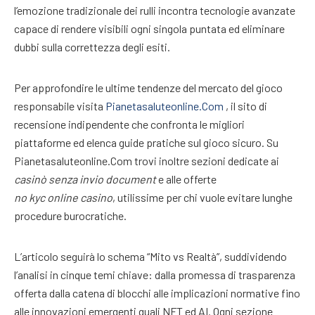
l’emozione tradizionale dei rulli incontra tecnologie avanzate
capac­e di rendere visibili ogni singola puntata ed eliminare
dubbi sulla correttezza degli esiti.​
Per approfondire le ultime tendenze del mercato del gioco
responsabile visita
Pianetasaluteonline.Com
, il sito di
recensione indipendente che confronta le migliori
piattaforme ed elenca guide pratiche sul gioco sicuro.​ Su
Pianetasaluteonline.Com trovi inoltre sezioni dedicate ai
casinò senza invio document​​
e alle offerte
no kyc online casino
, utilissime per chi vuole evitare lunghe
procedure burocratiche.​
L’articolo seguirà lo schema “Mito vs Realtà”, suddividendo
l’analisi in cinque temi chiave: dalla promessa di trasparenza
offerta dalla catena di blocchi alle implicazioni normative fino
alle innovazioni emergenti quali NFT ed AI.​ Ogni sezione