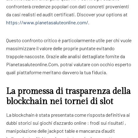
confronterà credenze popolari con dati concreti provenienti
da casi real­isti ed audit certificati.​ Discover your options at
https://www.pianetasaluteonline.com/
.
Questo confronto critico è particolarmente utile per chi vuole
massimizzare il valore delle proprie puntate evitando
trappole nascoste.​ Grazie alle analisi dettagliate fornite da
Pianetasaluteonline.Com, potrai valutare con occhio esperto
quali piattaforme meritano davvero la tua fiducia.​
La promessa di trasparenza della
blockchain nei tornei di slot
La blockchain è stata presentata come risposta definitiva ai
dubbi storici sui giochi d’azzardo online : frodi sui risultati ,
manipolazione delle jackpot table e mancanza d’audit