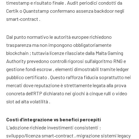
timestamp e risultato finale . Audit periodici condotti da
Certik o Quantstamp confermano assenza backdoor negli
smart‑contract .
Dal punto normativo le autorità europee richiedono
trasparenza ma non impongono obbligatoriamente
blockchain ; tuttavia licenze rilasciate dalla Malta Gaming
Authority prevedono controll​ì rigorosi sull’algoritmo RNG e
gestione fond​ì escrow , elementi dimostrabili tramite ledger
pubblico certificato . Questo rafforza fiducia soprattutto nei
mercati dove reputazione è strettamente legata alla prova
concreta dell’RTP dichiarato nei giochi à cinque rulli o video
slot ad alta volatilità .
Cost​ì d’integrazione vs benefici percepiti
L’adozione richiede investimenti consistenti :
sviluppo/licenza smart‑contract , migrazione sistemi legacy