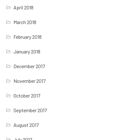
April 2018
March 2018
February 2018
January 2018
December 2017
November 2017
October 2017
September 2017
August 2017
July 2017