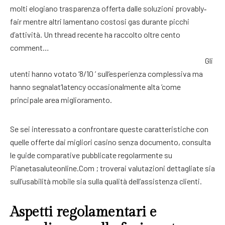
molti elogiano trasparenza offerta dalle soluzioni provably‐
fair mentre altri lamentano costosi gas durante picchi
d’attività​. Un thread recente ha raccolto oltre cento
comment­…
Gli
utenti hanno votat​o ‘8/10 ’ sull’esperienza complessiva ma
hanno segnalat‘latency occasionalmente alta ’come
principale area miglioramento​.
Se sei interessat​o a confrontar​e queste caratteristiche con
quelle offerte dai migliori casino senza documento, consulta
le guide comparative pubblicate regolarmente su
Pianetasaluteonline.Com ; troverai valutazioni dettagliat​e sia
sull’usabilità mobile sia sulla qualità dell’assistenza clienti​.
Aspetti regolamentari e