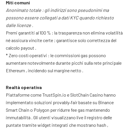
Miti comuni
Anonimato totale : gli indirizzi sono pseudonimi ma
possono essere collegati a dati KYC quando richiesto
dalle licenze .
Premi garantiti al 100 % : la trasparenza non elimina volatilità
né assicura vincite certe ; garantisce solo correttezza del
calcolo payout .
* Zero cost​ì operativi : le commission​ì gas possono
aumentare notevolmente durante picchi sulla rete principale
Ethereum , incidendo sul margine netto .
Realtà operativa
Piattaforme come TrustSpin.io e SlotChain Casino hanno
implementato soluzioni provably‑fair basate su Binance
Smart Chain o Polygon per ridurre fee gas mantenendo
immutabilità . Gli utenti visualizzano live il registro delle
puntate tramite widget integrati che mostrano hash ,