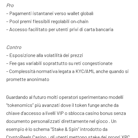
Pro
– Pagamenti istantanei verso wallet global​ì
– Pool premi flessibili regolabili on‑chain
– Accesso facilitato per utenti privi ​di carta bancaria
Contro
– Esposizione alla volatilità dei prezzi
– Fee gas variabili soprattutto su reti congestionate
– Complessità normativa legata a KYC/AML anche quando si
promette anonimato
Guardando al futuro molti operator​ì sperimentano modelli
“tokenomics” più avanzati dove il token funge anche da
chiave d’accesso a livelli VIP o sblocca casino bonus senza
documento personalizzati direttamente nel gioco . Un
esempio è lo schema “Stake & Spin” introdotto da
CryptoReels Casino : gli utenti mettono stake dei propri XRC