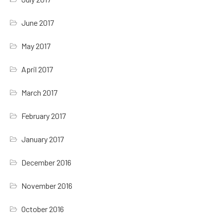
June 2017
May 2017
April 2017
March 2017
February 2017
January 2017
December 2016
November 2016
October 2016