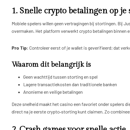
1. Snelle crypto betalingen op j
Mobiele spelers willen geen vertragingen bij stortingen. Bij Ju
overmaken. Het platform verwerkt crypto betalingen binnen 
Pro Tip:
Controleer eerst of je wallet is geverifieerd; dat ver
Waarom dit belangrijk is
Geen wachttijd tussen storting en spel
Lagere transactiekosten dan traditionele banken
Anonieme en veilige betalingen
Deze snelheid maakt het casino een favoriet onder spelers di
direct na je eerste crypto‑storting kunt claimen. Zo combinee
2. Crash games voor snelle actie