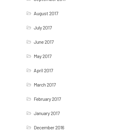
August 2017
July 2017
June 2017
May 2017
April 2017
March 2017
February 2017
January 2017
December 2016