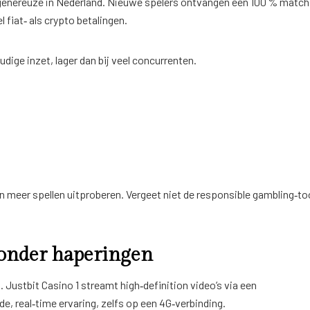
genereuze in Nederland. Nieuwe spelers ontvangen een 100 % match
fiat‑ als crypto betalingen.
ge inzet, lager dan bij veel concurrenten.
n meer spellen uitproberen. Vergeet niet de responsible gambling‑to
 zonder haperingen
 Justbit Casino 1 streamt high‑definition video’s via een
de, real‑time ervaring, zelfs op een 4G‑verbinding.