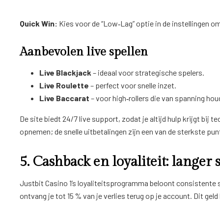
Quick Win:
Kies voor de “Low‑Lag” optie in de instellingen o
Aanbevolen live spellen
Live Blackjack
– ideaal voor strategische spelers.
Live Roulette
– perfect voor snelle inzet.
Live Baccarat
– voor high‑rollers die van spanning hou
De site biedt 24/7 live support, zodat je altijd hulp krijgt bi
opnemen; de snelle uitbetalingen zijn een van de sterkste pun
5. Cashback en loyaliteit: langer
Justbit Casino 1’s loyaliteitsprogramma beloont consistente
ontvang je tot 15 % van je verlies terug op je account. Dit g