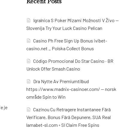
Recent Posts
Igralnica S Poker Mizami Možnosti V Živo —
Slovenija Try Your Luck Casino Pelican
Casino Ph Free Sign Up Bonus ivibet-
casino.net _ Polska Collect Bonus
Código Promocional Do Star Casino · BR
Unlock Offer Smash Casino
Dra Nytte Av Premiumtilbud
https://www.madnix-casinoer.com/ — norsk
område Spin to Win
e je
Cazinou Cu Retragere Instantanee Fără
Verificare, Bonus Fără Depunere, SUA Real
lamabet-sl.com ◦ SI Claim Free Spins