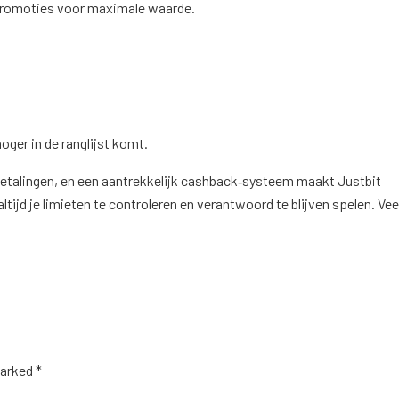
promoties voor maximale waarde.
ger in de ranglijst komt.
etalingen, en een aantrekkelijk cashback‑systeem maakt Justbit
tijd je limieten te controleren en verantwoord te blijven spelen. Vee
marked
*