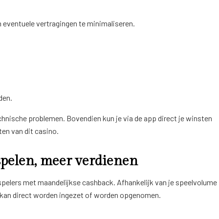
m eventuele vertragingen te minimaliseren.
den.
j technische problemen. Bovendien kun je via de app direct je winsten
ten van dit casino.
 spelen, meer verdienen
 spelers met maandelijkse cashback. Afhankelijk van je speelvolume
eld kan direct worden ingezet of worden opgenomen.