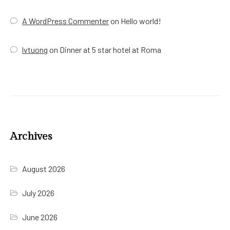
A WordPress Commenter
on
Hello world!
lvtuong
on
Dinner at 5 star hotel at Roma
Archives
August 2026
July 2026
June 2026