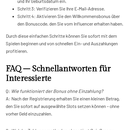
und Ihr Geburtsdatum ein.
Schritt 3: Verifizieren Sie Ihre E‑Mail-Adresse.
Schritt 4: Aktivieren Sie den Willkommensbonus über
den Bonuscode, den Sie vom Influencer erhalten haben.
Durch diese einfachen Schritte können Sie sofort mit dem
Spielen beginnen und von schnellen Ein- und Auszahlungen
profitieren.
FAQ – Schnellantworten für
Interessierte
Q:
Wie funktioniert der Bonus ohne Einzahlung?
A: Nach der Registrierung erhalten Sie einen kleinen Betrag,
den Sie sofort auf ausgewählte Slots setzen können – ohne
vorher Geld einzuzahlen.