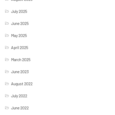
July 2025
June 2025
May 2025
April 2025
March 2025
June 2023
August 2022
July 2022
June 2022