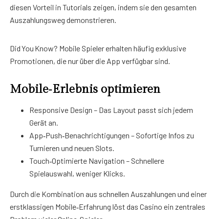
diesen Vorteil in Tutorials zeigen, indem sie den gesamten
Auszahlungsweg demonstrieren.
Did You Know? Mobile Spieler erhalten häufig exklusive
Promotionen, die nur über die App verfügbar sind.
Mobile‑Erlebnis optimieren
Responsive Design – Das Layout passt sich jedem
Gerät an.
App‑Push‑Benachrichtigungen – Sofortige Infos zu
Turnieren und neuen Slots.
Touch‑Optimierte Navigation – Schnellere
Spielauswahl, weniger Klicks.
Durch die Kombination aus schnellen Auszahlungen und einer
erstklassigen Mobile‑Erfahrung löst das Casino ein zentrales