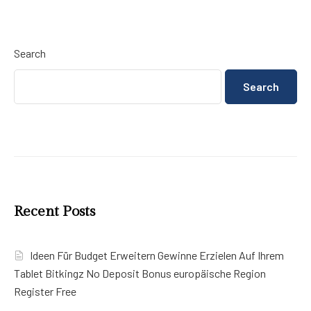
Search
Search
Recent Posts
Ideen Für Budget Erweitern Gewinne Erzielen Auf Ihrem
Tablet Bitkingz No Deposit Bonus europäische Region
Register Free