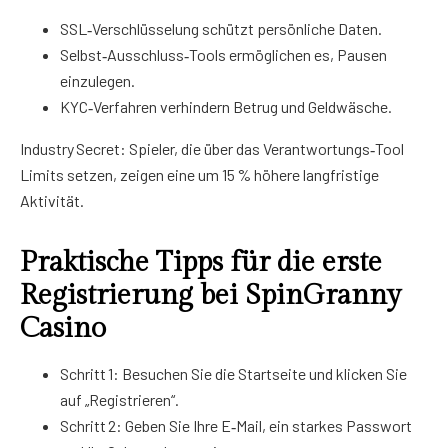
SSL‑Verschlüsselung schützt persönliche Daten.
Selbst‑Ausschluss‑Tools ermöglichen es, Pausen
einzulegen.
KYC‑Verfahren verhindern Betrug und Geldwäsche.
Industry Secret: Spieler, die über das Verantwortungs‑Tool
Limits setzen, zeigen eine um 15 % höhere langfristige
Aktivität.
Praktische Tipps für die erste
Registrierung bei SpinGranny
Casino
Schritt 1: Besuchen Sie die Startseite und klicken Sie
auf „Registrieren“.
Schritt 2: Geben Sie Ihre E‑Mail, ein starkes Passwort