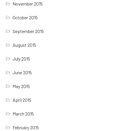
November 2015
October 2015
September 2015
August 2015
July 2015
June 2015
May 2015
April 2015
March 2015
February 2015