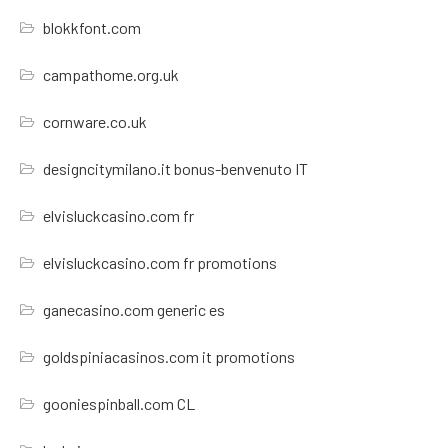
blokkfont.com
campathome.org.uk
cornware.co.uk
designcitymilano.it bonus-benvenuto IT
elvisluckcasino.com fr
elvisluckcasino.com fr promotions
ganecasino.com generic es
goldspiniacasinos.com it promotions
gooniespinball.com CL