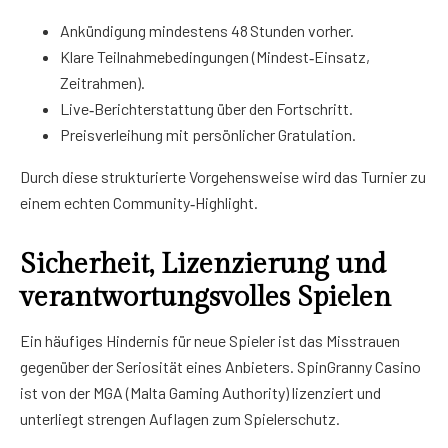
Ankündigung mindestens 48 Stunden vorher.
Klare Teilnahmebedingungen (Mindest‑Einsatz,
Zeitrahmen).
Live‑Berichterstattung über den Fortschritt.
Preisverleihung mit persönlicher Gratulation.
Durch diese strukturierte Vorgehensweise wird das Turnier zu
einem echten Community‑Highlight.
Sicherheit, Lizenzierung und
verantwortungsvolles Spielen
Ein häufiges Hindernis für neue Spieler ist das Misstrauen
gegenüber der Seriosität eines Anbieters. SpinGranny Casino
ist von der MGA (Malta Gaming Authority) lizenziert und
unterliegt strengen Auflagen zum Spielerschutz.