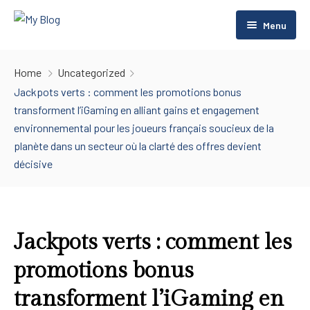
Menu
Home
Home
Uncategorized
Rooms
Home
Jackpots verts : comment les promotions bonus
transforment l’iGaming en alliant gains et engagement
About Us
Home 2
Rentals
environnemental pour les joueurs français soucieux de la
planète dans un secteur où la clarté des offres devient
Contact Us
Room Listing 2
décisive
Pages
Room Listing 3
Blog
FAQs
Jackpots verts : comment les
Gallery
Blog Default
promotions bonus
Restaurant
Default No Sidebar
transforment l’iGaming en
Spa Center
Blog Grid