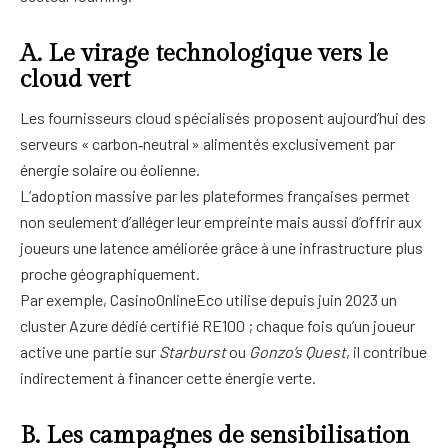
A. Le virage technologique vers le
cloud vert
Les fournisseurs cloud spécialisés proposent aujourd’hui des
serveurs « carbon‑neutral » alimentés exclusivement par
énergie solaire ou éolienne.
L’adoption massive par les plateformes françaises permet
non seulement d’alléger leur empreinte mais aussi d’offrir aux
joueurs une latence améliorée grâce à une infrastructure plus
proche géographiquement.
Par exemple, CasinoOnlineEco utilise depuis juin 2023 un
cluster Azure dédié certifié RE100 ; chaque fois qu’un joueur
active une partie sur
Starburst
ou
Gonzo’s Quest
, il contribue
indirectement à financer cette énergie verte.
B. Les campagnes de sensibilisation