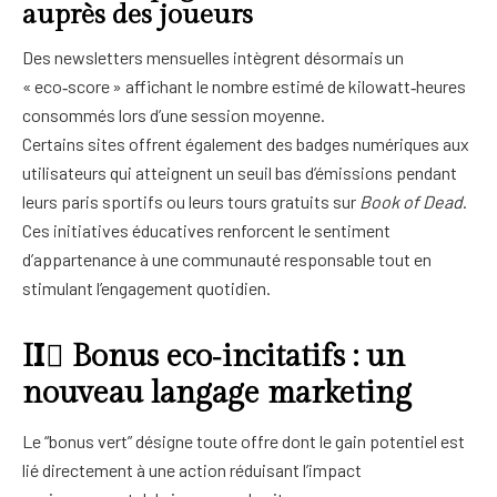
auprès des joueurs
Des newsletters mensuelles intègrent désormais un
« eco‑score » affichant le nombre estimé de kilowatt‑heures
consommés lors d’une session moyenne.
Certains sites offrent également des badges numériques aux
utilisateurs qui atteignent un seuil bas d’émissions pendant
leurs paris sportifs ou leurs tours gratuits sur
Book of Dead
.
Ces initiatives éducatives renforcent le sentiment
d’appartenance à une communauté responsable tout en
stimulant l’engagement quotidien.
II️⃣ Bonus eco‑incitatifs : un
nouveau langage marketing
Le “bonus vert” désigne toute offre dont le gain potentiel est
lié directement à une action réduisant l’impact