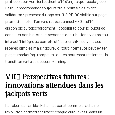
pratique pour vérifier l’authenticité d’un jackpot écologique
Eafb.Fr recommande toujours trois points clés avant
validation : présence du logo certifié RE100 visible sur page
promotionnelle ; lien vers rapport annuel ESG audité
disponible au téléchargement ; possibilité pour le joueur de
consulter son historique personnel contributions via tableau
interactif intégré au compte utilisateur.\nEn suivant ces
repères simples mais rigoureux , tout internaute peut éviter
pièges marketing trompeurs tout en soutenant réellement la
transition verte du secteur iGaming.
VII️⃣ Perspectives futures :
innovations attendues dans les
jackpots verts
La tokenisation blockchain apparaît comme prochaine
révolution permettant tracer chaque euro investi dans un