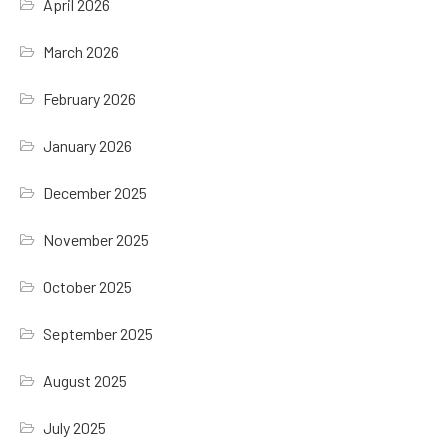
April 2026
March 2026
February 2026
January 2026
December 2025
November 2025
October 2025
September 2025
August 2025
July 2025