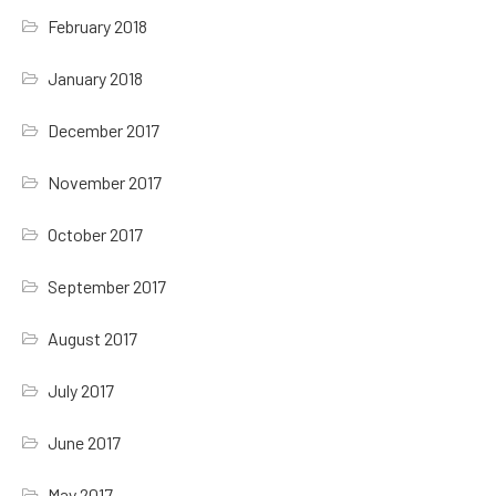
February 2018
January 2018
December 2017
November 2017
October 2017
September 2017
August 2017
July 2017
June 2017
May 2017