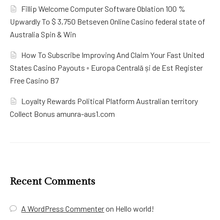
Fillip Welcome Computer Software Oblation 100 %
Upwardly To $ 3,750 Betseven Online Casino federal state of
Australia Spin & Win
How To Subscribe Improving And Claim Your Fast United
States Casino Payouts ◦ Europa Centrală și de Est Register
Free Casino B7
Loyalty Rewards Political Platform Australian territory
Collect Bonus amunra-aus1.com
Recent Comments
A WordPress Commenter
on
Hello world!