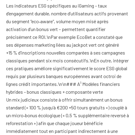
Les indicateurs ESG spécifiques au iGaming – taux
d’engagement durable, nombre d’utilisateurs actifs provenant
du segment “eco‑aware”, volume moyen misé après
activation d’un bonus vert – permettent quantifier
précisément ce ROI.\nPar exemple EcoBet a constaté que
ses dépenses marketing liées au jackpot vert ont généré
+15 % d’inscriptions nouvelles comparées à ses campagnes
classiques pendant six mois consécutifs.\nEn outre, intégrer
ces pratiques améliore significativement le score ESG global
requis par plusieurs banques européennes avant octroi de
1
lignes crédit importantes.\n\n### A
Modèles financiers
hybrides – bonus classiques + composante verte
Un mix judicieux consiste à offrir simultanément un bonus
standard (« 100 % jusqu’à €200 +50 tours gratuits ») couplé à
un micro‑bonus écologique (« 0,5 % supplémentaire reversé à
reforestation ») afin que chaque joueur bénéficie
immédiatement tout en participant indirectement à une