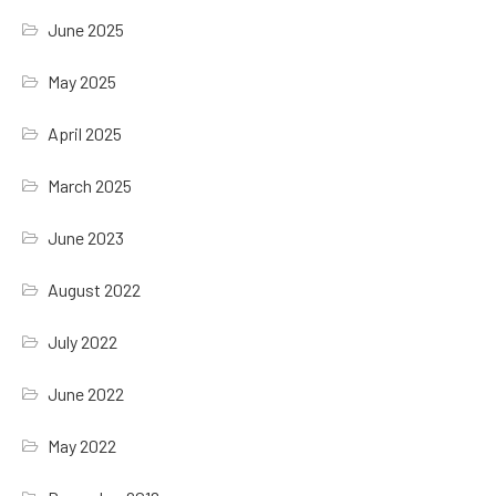
June 2025
May 2025
April 2025
March 2025
June 2023
August 2022
July 2022
June 2022
May 2022