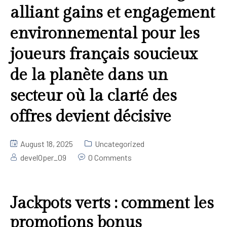
alliant gains et engagement
Fitness
Grid No Sidebar
environnemental pour les
Swimming
Blog Masonry
joueurs français soucieux
Masonry No Sidebar
de la planète dans un
secteur où la clarté des
Blog Details
offres devient décisive
August 18, 2025
Uncategorized
develOper_09
0 Comments
Jackpots verts : comment les
promotions bonus