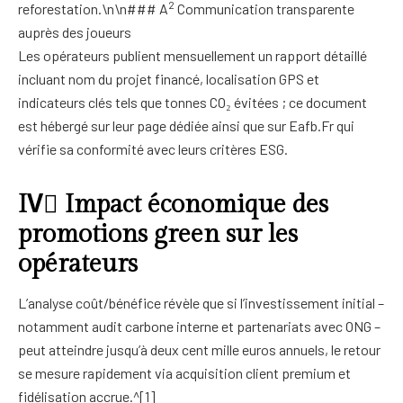
2
reforestation.\n\n### A
Communication transparente
auprès des joueurs
Les opérateurs publient mensuellement un rapport détaillé
incluant nom du projet financé, localisation GPS et
indicateurs clés tels que tonnes CO₂ évitées ; ce document
est hébergé sur leur page dédiée ainsi que sur Eafb.Fr qui
vérifie sa conformité avec leurs critères ESG.
IV️⃣ Impact économique des
promotions green sur les
opérateurs
L’analyse coût/bénéfice révèle que si l’investissement initial –
notamment audit carbone interne et partenariats avec ONG –
peut atteindre jusqu’à deux cent mille euros annuels, le retour
se mesure rapidement via acquisition client premium et
fidélisation accrue.^[1]