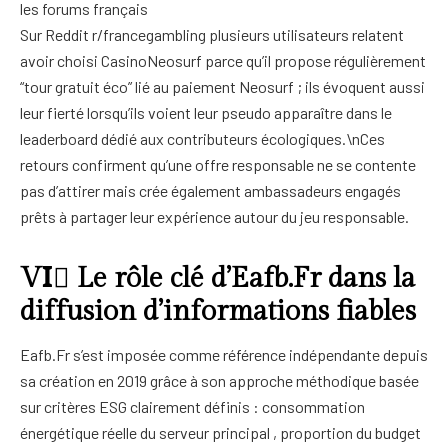
les forums français
Sur Reddit r/francegambling plusieurs utilisateurs relatent
avoir choisi CasinoNeosurf parce qu’il propose régulièrement
“tour gratuit éco” lié au paiement Neosurf ; ils évoquent aussi
leur fierté lorsqu’ils voient leur pseudo apparaître dans le
leaderboard dédié aux contributeurs écologiques.\nCes
retours confirment qu’une offre responsable ne se contente
pas d’attirer mais crée également ambassadeurs engagés
prêts à partager leur expérience autour du jeu responsable.
VI️⃣ Le rôle clé d’Eafb.Fr dans la
diffusion d’informations fiables
Eafb.Fr s’est imposée comme référence indépendante depuis
sa création en 2019 grâce à son approche méthodique basée
sur critères ESG clairement définis : consommation
énergétique réelle du serveur principal , proportion du budget