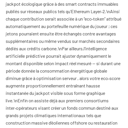
jackpot écologique grâce à des smart contracts immuables
publiés sur réseaux publics tels qu’Ethereum Layer‑2.\nAinsi
chaque contribution serait associée à un “eco‑token” attribué
automatiquement au portefeuille numérique du joueur ; ces
jetons pourraient ensuite être échangés contre avantages
supplémentaires ou même vendus sur marchés secondaires
dédiés aux crédits carbone.\nPar ailleurs,l’intelligence
artificielle prédictive pourrait ajuster dynamiquement le
montant disponible selon impact réel mesuré — si durant une
période donnée la consommation énergétique globale
diminue grâce à optimisation serveur , alors votre eco‑score
augmente proportionnellement entraînant hausse
instantanée du jackpot visible sous forme graphique
live.\nEnfin on assiste déjà aux premiers consortiums
inter‑opérateurs visant créer un fonds commun destiné aux
grands projets climatiques internationaux tels que
construction massive d’éoliennes offshore ou restauration