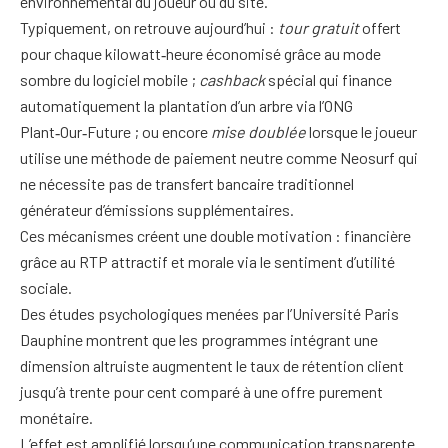
environnemental du joueur ou du site.
Typiquement, on retrouve aujourd’hui :
tour gratuit
offert
pour chaque kilowatt‑heure économisé grâce au mode
sombre du logiciel mobile ;
cashback
spécial qui finance
automatiquement la plantation d’un arbre via l’ONG
Plant‑Our‑Future ; ou encore
mise doublée
lorsque le joueur
utilise une méthode de paiement neutre comme Neosurf qui
ne nécessite pas de transfert bancaire traditionnel
générateur d’émissions supplémentaires.
Ces mécanismes créent une double motivation : financière
grâce au RTP attractif et morale via le sentiment d’utilité
sociale.
Des études psychologiques menées par l’Université Paris
Dauphine montrent que les programmes intégrant une
dimension altruiste augmentent le taux de rétention client
jusqu’à trente pour cent comparé à une offre purement
monétaire.
L’effet est amplifié lorsqu’une communication transparente