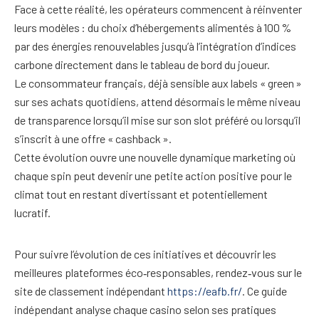
Face à cette réalité, les opérateurs commencent à réinventer
leurs modèles : du choix d’hébergements alimentés à 100 %
par des énergies renouvelables jusqu’à l’intégration d’indices
carbone directement dans le tableau de bord du joueur.
Le consommateur français, déjà sensible aux labels « green »
sur ses achats quotidiens, attend désormais le même niveau
de transparence lorsqu’il mise sur son slot préféré ou lorsqu’il
s’inscrit à une offre « cashback ».
Cette évolution ouvre une nouvelle dynamique marketing où
chaque spin peut devenir une petite action positive pour le
climat tout en restant divertissant et potentiellement
lucratif.
Pour suivre l’évolution de ces initiatives et découvrir les
meilleures plateformes éco‑responsables, rendez‑vous sur le
site de classement indépendant
https://eafb.fr/
. Ce guide
indépendant analyse chaque casino selon ses pratiques