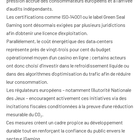
pression accrue des consommateurs européens et à l’arrivée
d’audits indépendants.
Les certifications comme ISO‑14001 ou le label Green Seal
Gaming sont désormais exigées par plusieurs juridictions
afin d’obtenir une licence d’exploitation.
Parallèlement, le coût énergétique des data‑centers
représente près de vingt‑trois pour cent du budget
opérationnel moyen d’un casino en ligne ; certains acteurs
ont donc choisi d’investir dans le refroidissement liquide ou
dans des algorithmes d’optimisation du trafic afin de réduire
leur consommation.
Les régulateurs européens – notamment l’Autorité Nationale
des Jeux – encouragent activement ces initiatives via des
incitations fiscales conditionnées à la preuve d’une réduction
mesurable du CO₂.
Ces mesures créent un cadre propice au développement
durable tout en renforçant la confiance du public envers le
secteur iGaming.