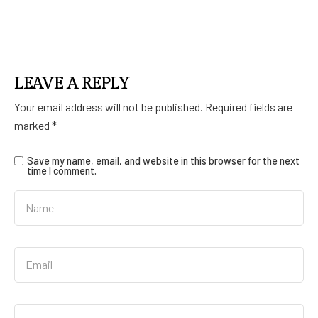
LEAVE A REPLY
Your email address will not be published.
Required fields are
marked
*
Save my name, email, and website in this browser for the next
time I comment.