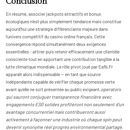
Conclusion
En résumé, associer jackpots attractifs et bonus
écologiques n’est plus simplement tendance mais constitue
aujourd’hui une stratégie différenciante majeure dans
l’univers compétitif du casino online français. Cette
convergence répond simultanément deux exigences
essentielles : attirer puis retenir efficacement une clientèle
consciente tout en apportant une contribution tangible à la
lutte climatique mondiale. Le rôle pivot joué par Eafb.Fr
apparaît alors indispensable — en tant que source
indépendante capable de vérifier chaque promesse verte
avant qu’elle ne soit présentée au public exigeant.
operators
qui sauront conjuguer transparence financière avec
engagements ESG solides profiteront non seulement d’un
avantage concurrentiel mais contribueront aussi
activement à façonner une industrie où chaque spin peut
devenir synonyme réel progrès environnemental partagé.