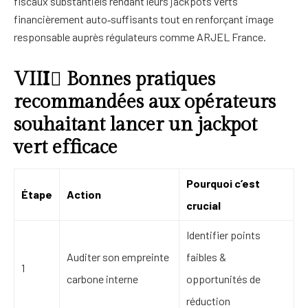
fiscaux substantiels rendant leurs jackpots verts
financièrement auto‑suffisants tout en renforçant image
responsable auprès régulateurs comme ARJEL France.
VIII️⃣ Bonnes pratiques
recommandées aux opérateurs
souhaitant lancer un jackpot
vert efficace
Pourquoi c’est
Étape
Action
crucial
Identifier points
Auditer son empreinte
faibles &
1
carbone interne
opportunités de
réduction