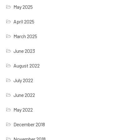
May 2025
April 2025
March 2025
June 2023
August 2022
July 2022
June 2022
May 2022
December 2018
November 2018