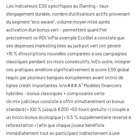
Les indicateurs ESG spécifiques au iGaming – taux
d’engagement durable, nombre d’utilisateurs actifs provenant
du segment “eco‑aware”, volume moyen misé après
activation d’un bonus vert – permettent quantifier
précisément ce ROI.\nPar exemple EcoBet a constaté que
ses dépenses marketing liées au jackpot vert ont généré
+15 % d’inscriptions nouvelles comparées à ses campagnes
classiques pendant six mois consécutifs.\nEn outre, intégrer
ces pratiques améliore significativement le score ESG global
requis par plusieurs banques européennes avant octroi de
1
lignes crédit importantes.\n\n### A
Modèles financiers
hybrides – bonus classiques + composante verte
Un mix judicieux consiste à offrir simultanément un bonus
standard (« 100 % jusqu’à €200 +50 tours gratuits ») couplé à
un micro‑bonus écologique (« 0,5 % supplémentaire reversé à
reforestation ») afin que chaque joueur bénéficie
immédiatement tout en participant indirectement à une