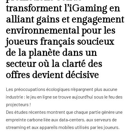
transforment l’iGaming en
alliant gains et engagement
environnemental pour les
joueurs français soucieux
de la planète dans un
secteur où la clarté des
offres devient décisive
Les préoccupations écologiques n’épargnent plus aucune
industrie : le jeu en ligne se trouve aujourd’hui sous le feu des
projecteurs !
Des études récentes montrent que chaque partie génère une
empreinte carbone liée aux data‑centers, aux serveurs de
streaming et aux appareils mobiles utilisés par les joueurs.