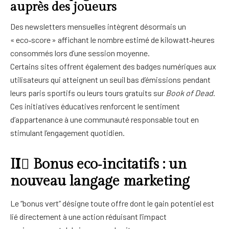
auprès des joueurs
Des newsletters mensuelles intègrent désormais un
« eco‑score » affichant le nombre estimé de kilowatt‑heures
consommés lors d’une session moyenne.
Certains sites offrent également des badges numériques aux
utilisateurs qui atteignent un seuil bas d’émissions pendant
leurs paris sportifs ou leurs tours gratuits sur
Book of Dead
.
Ces initiatives éducatives renforcent le sentiment
d’appartenance à une communauté responsable tout en
stimulant l’engagement quotidien.
II️⃣ Bonus eco‑incitatifs : un
nouveau langage marketing
Le “bonus vert” désigne toute offre dont le gain potentiel est
lié directement à une action réduisant l’impact