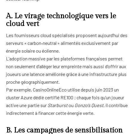
A. Le virage technologique vers le
cloud vert
Les fournisseurs cloud spécialisés proposent aujourd’hui des
serveurs « carbon‑neutral » alimentés exclusivement par
énergie solaire ou éolienne.
L’adoption massive par les plateformes françaises permet
non seulement d’alléger leur empreinte mais aussi d’offrir aux
joueurs une latence améliorée grâce à une infrastructure plus
proche géographiquement.
Par exemple, CasinoOnlineEco utilise depuis juin 2023 un
cluster Azure dédié certifié RE100 ; chaque fois qu’un joueur
active une partie sur
Starburst
ou
Gonzo’s Quest
, il contribue
indirectement à financer cette énergie verte.
B. Les campagnes de sensibilisation