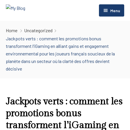
Menu
Home
Home
Uncategorized
Rooms
Home
Jackpots verts : comment les promotions bonus
transforment l’iGaming en alliant gains et engagement
About Us
Home 2
Rentals
environnemental pour les joueurs français soucieux de la
planète dans un secteur où la clarté des offres devient
Contact Us
Room Listing 2
décisive
Pages
Room Listing 3
Blog
FAQs
Jackpots verts : comment les
Gallery
Blog Default
promotions bonus
Restaurant
Default No Sidebar
transforment l’iGaming en
Spa Center
Blog Grid