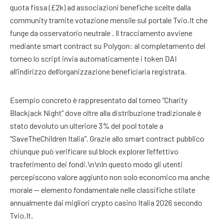
quota fissa (£2k) ad associazioni benefiche scelte dalla
community tramite votazione mensile sul portale Tvio.It che
funge da osservatorio neutrale . Il tracciamento avviene
mediante smart contract su Polygon: al completamento del
torneo lo script invia automaticamente i token DAI
all’indirizzo dell’organizzazione beneficiaria registrata.
Esempio concreto è rappresentato dal torneo “Charity
Blackjack Night” dove oltre alla distribuzione tradizionale è
stato devoluto un ulteriore ​3%​ del pool totale a
“SaveTheChildren Italia”. Grazie allo smart contract pubblico
chiunque può verificare sul block explorer l’effettivo
trasferimento dei fondi.\n\nIn questo modo gli utenti
percepiscono valore aggiunto non solo economico ma anche
morale — elemento fondamentale nelle classifiche stilate
annualmente dai migliori crypto casino Italia 2026 secondo
Tvio.It.