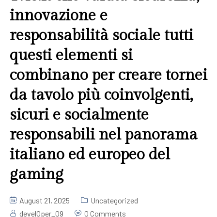
innovazione e
responsabilità sociale tutti
questi elementi si
combinano per creare tornei
da tavolo più coinvolgenti,
sicuri e socialmente
responsabili nel panorama
italiano ed europeo del
gaming
August 21, 2025
Uncategorized
develOper_09
0 Comments