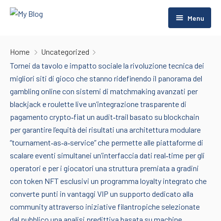
Menu
Home
Home
Uncategorized
Rooms
Home
Tornei da tavolo e impatto sociale la rivoluzione tecnica dei
migliori siti di gioco che stanno ridefinendo il panorama del
About Us
Home 2
Rentals
gambling online con sistemi di matchmaking avanzati per
blackjack e roulette live un’integrazione trasparente di
Contact Us
Room Listing 2
pagamento crypto‑fiat un audit‑trail basato su blockchain
Pages
Room Listing 3
per garantire l’equità dei risultati una architettura modulare
“tournament‑as‑a‑service” che permette alle piattaforme di
Blog
FAQs
scalare eventi simultanei un’interfaccia dati real‑time per gli
operatori e per i giocatori una struttura premiata a gradini
Gallery
Blog Default
con token NFT esclusivi un programma loyalty integrato che
converte punti in vantaggi VIP un supporto dedicato alla
Restaurant
Default No Sidebar
community attraverso iniziative filantropiche selezionate
dal pubblico una analisi predittiva basata su machine
Spa Center
Blog Grid