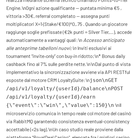
Engine.\nOgni azione qualificante — puntata minima €5 ,
vittoria >30€, referral completato — assegna punti
moltiplicatori X=1·(Stake/€100)^0,.75 . Quando un giocatore
raggiunge soglie prefissate (€2k punti = Silver Tier,…), accede
automaticamente a vantaggi quali:\n
Accesso anticipato
alle anteprime tabelloni nuovi;\n
Inviti esclusivi ai
tournament “invite‑only” con buy‑in ridotto;\n* Bonus daily
cashback fino al ​7%​ sulle perdite nette.\n\nDal punto di vista
implementativo la sincronizzazione avviene via API RESTful
esposte dal motore CRM LoyaltySuite:\n
json\nGET
/api/v1/loyalty/{userId}/balance\nPOST
/api/v1/loyalty/{userId}/earn
\nIl
{\"event\":\"win\",\"value\":150}\n
microservizio comunica in tempo reale col motore del casinò
via RabbitMQ garantendo consistenza eventual-consistency
accettabile (<2s lag).\nUn caso studio reale proviene dalla
piattaforma “RoyalDeal Casino”, elencata fra i migliori casino