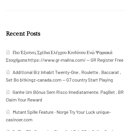
Recent Posts
Πιο Έξυπνες Σχέδια Ελέγχου Κινδύνου Ενώ Ψηφιακά
Στοιχήματα https://www.gr-malina.com/ — GR Register Free
Additional Biz Inhabit Twenty-One , Roulette , Baccarat ,
Set Bo bitkingz-canada.com — G7 country Start Playing
Ganhe Um Bônus Sem Risco Imediatamente. PagBet . BR
Claim Your Reward
Mutant Spille Feature · Norge Try Your Luck unique-
casinoer.com