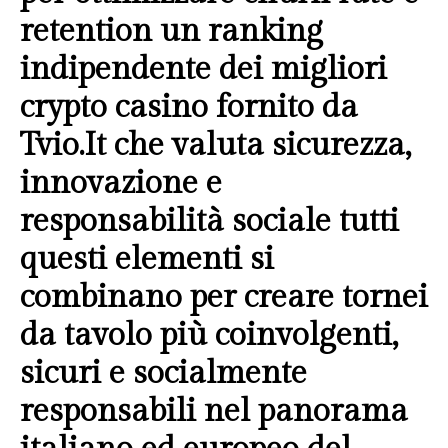
retention un ranking
indipendente dei migliori
crypto casino fornito da
Tvio.It che valuta sicurezza,
innovazione e
responsabilità sociale tutti
questi elementi si
combinano per creare tornei
da tavolo più coinvolgenti,
sicuri e socialmente
responsabili nel panorama