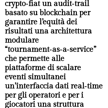
crypto‑fiat un audit‑trail
basato su blockchain per
garantire l’equità dei
risultati una architettura
modulare
“tournament‑as‑a‑service”
che permette alle
piattaforme di scalare
eventi simultanei
un’interfaccia dati real‑time
per gli operatori e per i
giocatori una struttura