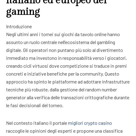
italiano ed europeo del
gaming
Introduzione
Negli ultimi anni i tornei sui giochi da tavolo online hanno
assunto un ruolo centrale nell’ecosistema del gambling
digitale. Gli operatori non puntano più solo al divertimento
immediato ma investono in responsabilità verso i giocatori,
creando cicli virtuosi dove competizione si traduce in premi
concreti e iniziative benefiche per la community. Questo
approccio ha spinto le piattaforme ad adottare infrastrutture
tecniche più robuste, dalla gestione del random number
generator alla verifica delle transazioni crittografiche durante
le fasi decisionali del torneo.
Nel contesto italiano il portale
migliori crypto casino
raccoglie le opinioni degli esperti e propone una classifica