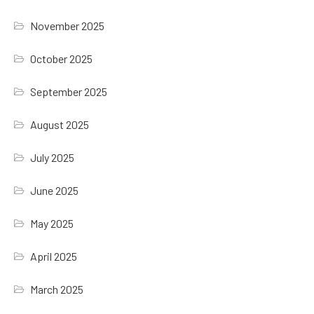
November 2025
October 2025
September 2025
August 2025
July 2025
June 2025
May 2025
April 2025
March 2025