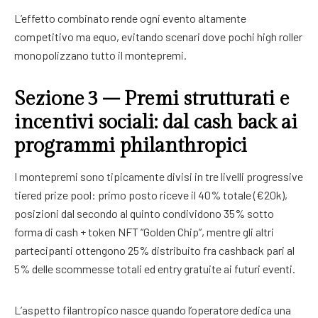
L’effetto combinato rende ogni evento altamente
competitivo ma equo, evitando scenari dove pochi high roller
monopolizzano tutto il montepremi.
Sezione 3 – Premi strutturati e
incentivi sociali: dal cash back ai
programmi philanthropici
I montepremi sono tipicamente divisi in tre livelli progressive
tiered prize pool: primo posto riceve il ​40%​ totale (€20k),
posizioni dal secondo al quinto condividono ​35%​ sotto
forma di cash + token NFT “Golden Chip”, mentre gli altri
partecipanti ottengono ​25%​ distribuito fra cashback pari al ​
5%​ delle scommesse totali ed entry gratuite ai futuri eventi.
L’aspetto filantropico nasce quando l’operatore dedica una