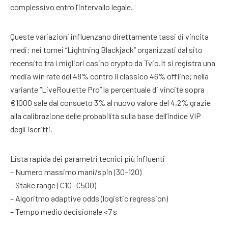
complessivo entro l’intervallo legale.
Queste variazioni influenzano direttamente tassi di vincita
medi: nei tornei “Lightning Blackjack” organizzati dal sito
recensito tra i migliori casino crypto da Tvio.It si registra una
media win rate del 48% contro il classico 46% offline; nella
variante “LiveRoulette Pro” la percentuale di vincite sopra
€1000 sale dal consueto 3% al nuovo valore del 4,2% grazie
alla calibrazione delle probabilità sulla base dell’indice VIP
degli iscritti.
Lista rapida dei parametri tecnici più influenti
– Numero massimo mani/spin (30–120)
– Stake range (€10–€500)
– Algoritmo adaptive odds (logistic regression)
– Tempo medio decisionale <7 s