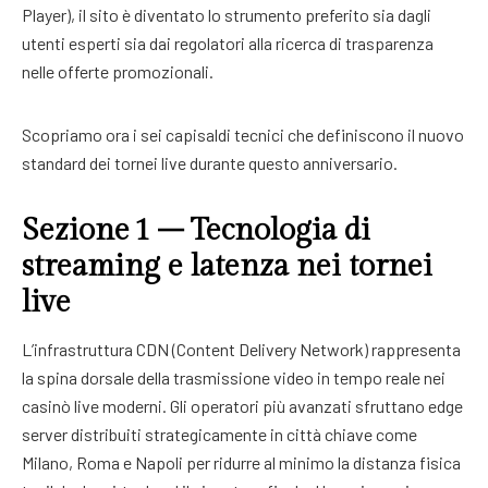
Player), il sito è diventato lo strumento preferito sia dagli
utenti esperti sia dai regolatori alla ricerca di trasparenza
nelle offerte promozionali.
Scopriamo ora i sei capisaldi tecnici che definiscono il nuovo
standard dei tornei live durante questo anniversario.
Sezione 1 – Tecnologia di
streaming e latenza nei tornei
live
L’infrastruttura CDN (Content Delivery Network) rappresenta
la spina dorsale della trasmissione video in tempo reale nei
casinò live moderni. Gli operatori più avanzati sfruttano edge
server distribuiti strategicamente in città chiave come
Milano, Roma e Napoli per ridurre al minimo la distanza fisica