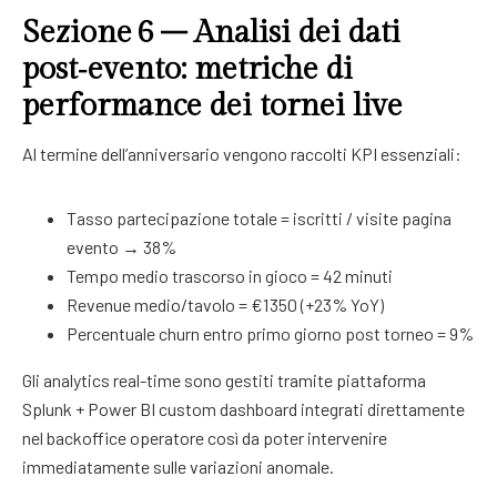
Sezione 6 – Analisi dei dati
post‑evento: metriche di
performance dei tornei live
Al termine dell’anniversario vengono raccolti KPI essenziali:
Tasso partecipazione totale = iscritti / visite pagina
evento → 38%
Tempo medio trascorso in gioco = 42 minuti
Revenue medio/tavolo = €1 350 (+23% YoY)
Percentuale churn entro primo giorno post torneo = 9%
Gli analytics real-time sono gestiti tramite piattaforma
Splunk + Power BI custom dashboard integrati direttamente
nel backoffice operatore così da poter intervenire
immediatamente sulle variazioni anomale.