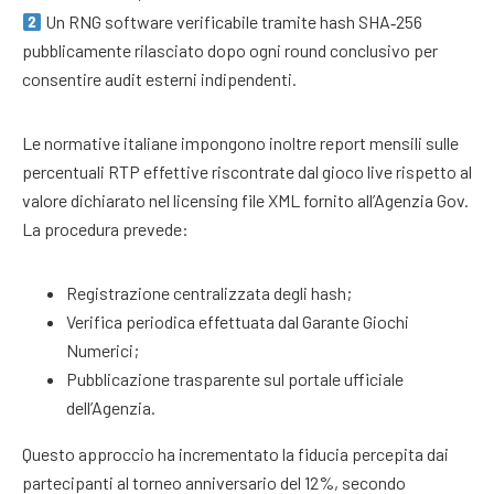
Un RNG software verificabile tramite hash SHA‑256
pubblicamente rilasciato dopo ogni round conclusivo per
consentire audit esterni indipendenti.
Le normative italiane impongono inoltre report mensili sulle
percentuali RTP effettive riscontrate dal gioco live rispetto al
valore dichiarato nel licensing file XML fornito all’Agenzia Gov.​
La procedura prevede:
Registrazione centralizzata degli hash;
Verifica periodica effettuata dal Garante Giochi
Numerici;
Pubblicazione trasparente sul portale ufficiale
dell’Agenzia.
Questo approccio ha incrementato la fiducia percepita dai
partecipanti al torneo anniversario del 12%, secondo