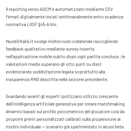
Il reporting verso AGCM è automatizzato mediante CSV
firmati digitalmente inviati settimanalmente entro scadenza
normativa LGSF §45-b bis.
NucleSItalia.it svolge inoltre ruolo collaterale raccogliendo
feedback qualitativo mediante survey inserita
nell’applicazione mobile subito dopo ogni partita conclusa ; le
valutazioni medie superano gli otto punti su dieci
evidenziando soddisfazione legata soprattutto alla
trasparenza RNG descritta nella sezione precedente.
Guardando avanti gli esperti ipotizzano utilizzo crescente
dell’intelligenza artificiale generativa per creare matchmaking
dinamici basati sul profilo psicometrico del giocatore così da
proporre premi personalizzati calibrati sulla propensione al
rischio individuale — scenario già sperimentato in alcuni beta