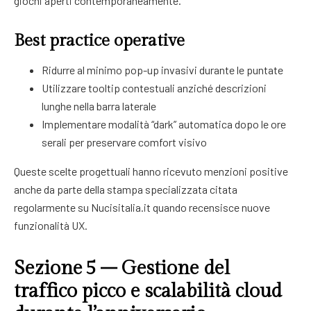
giochi aperti contemporaneamente.
Best practice operative
Ridurre al minimo pop-up invasivi durante le puntate
Utilizzare tooltip contestuali anziché descrizioni
lunghe nella barra laterale
Implementare modalità “dark” automatica dopo le ore
serali per preservare comfort visivo
Queste scelte progettuali hanno ricevuto menzioni positive
anche da parte della stampa specializzata citata
regolarmente su Nucisitalia.it quando recensisce nuove
funzionalità UX.
Sezione 5 – Gestione del
traffico picco e scalabilità cloud