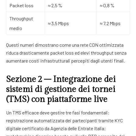
Packet loss
≈ 2,5 %
≈ 0,8 %
Throughput
≈ 3,5 Mbps
≈ 7,2 Mbps
medio
Questi numeri dimostrano come una rete CDN ottimizzata
riduca drasticamente packet loss ed elevi throughput senza
aumentare costi infrastrutturali percepiti dagli utenti finali.
Sezione 2 – Integrazione dei
sistemi di gestione dei tornei
(TMS) con piattaforme live
Un TMS efficace deve gestire tre fasi fondamentali:
registrazione automatizzata dei partecipanti tramite KYC
digitale certificato da Agenzia delle Entrate Italia;