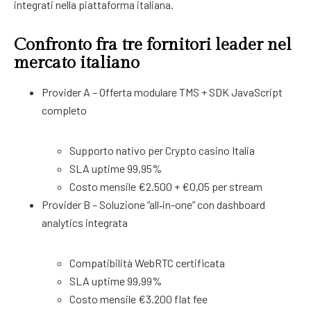
integrati nella piattaforma italiana.
Confronto fra tre fornitori leader nel
mercato italiano
Provider A – Offerta modulare TMS + SDK JavaScript
completo
Supporto nativo per Crypto casino Italia
SLA uptime 99,95%
Costo mensile €2.500 + €0,05 per stream
Provider B – Soluzione “all‑in-one” con dashboard
analytics integrata
Compatibilità WebRTC certificata
SLA uptime 99,99%
Costo mensile €3.200 flat fee