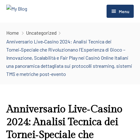
Menu
Home
Home
Uncategorized
Rooms
Home
Anniversario Live‑Casino 2024: Analisi Tecnica dei
Tornei‑Speciale che Rivoluzionano l’Esperienza di Gioco –
About Us
Home 2
Rentals
Innovazione, Scalabilità e Fair Play nei Casinò Online Italiani
una panoramica dettagliata sui protocolli streaming, sistemi
Contact Us
Room Listing 2
TMS e metriche post-evento
Pages
Room Listing 3
Blog
FAQs
Anniversario Live‑Casino
Gallery
Blog Default
2024: Analisi Tecnica dei
Restaurant
Default No Sidebar
Tornei‑Speciale che
Spa Center
Blog Grid