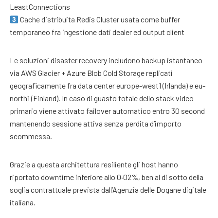
LeastConnections
Cache distribuita Redis Cluster usata come buffer
temporaneo fra ingestione dati dealer ed output client
Le soluzioni disaster recovery includono backup istantaneo
via AWS Glacier + Azure Blob Cold Storage replicati
geograficamente fra data center europe-west1 (Irlanda) e eu-
north1 (Finland). In caso di guasto totale dello stack video
primario viene attivato failover automatico entro 30 second
mantenendo sessione attiva senza perdita d’importo
scommessa.
Grazie a questa architettura resiliente gli host hanno
riportato downtime inferiore allo 0·02%, ben al di sotto della
soglia contrattuale prevista dall’Agenzia delle Dogane digitale
italiana.