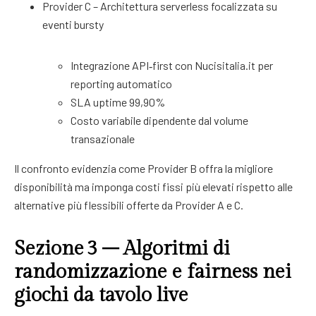
Provider C – Architettura serverless focalizzata su
eventi bursty
Integrazione API‐first con Nucisitalia.it per
reporting automatico
SLA uptime 99,90%
Costo variabile dipendente dal volume
transazionale
Il confronto evidenzia come Provider B offra la migliore
disponibilità ma imponga costi fissi più elevati rispetto alle
alternative più flessibili offerte da Provider A e C.
Sezione 3 – Algoritmi di
randomizzazione e fairness nei
giochi da tavolo live