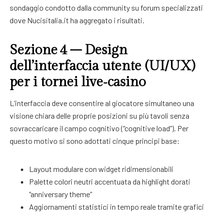
sondaggio condotto dalla community su forum specializzati
dove Nucisitalia.it ha aggregato i risultati.
Sezione 4 – Design
dell’interfaccia utente (UI/UX)
per i tornei live‑casino
L’interfaccia deve consentire al giocatore simultaneo una
visione chiara delle proprie posizioni su più tavoli senza
sovraccaricare il campo cognitivo (“cognitive load”). Per
questo motivo si sono adottati cinque principi base:
Layout modulare con widget ridimensionabili
Palette colori neutri accentuata da highlight dorati
“anniversary theme”
Aggiornamenti statistici in tempo reale tramite grafici