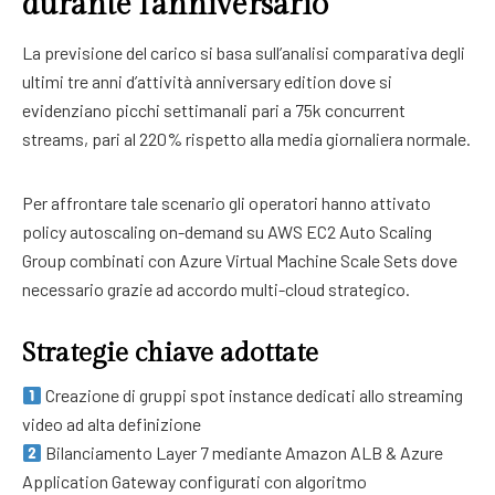
durante l’anniversario
La previsione del carico si basa sull’analisi comparativa degli
ultimi tre anni d’attività anniversary edition dove si
evidenziano picchi settimanali pari a 75k concurrent
streams, pari al 220% rispetto alla media giornaliera normale.
Per affrontare tale scenario gli operatori hanno attivato
policy autoscaling on-demand su AWS EC2 Auto Scaling
Group combinati con Azure Virtual Machine Scale Sets dove
necessario grazie ad accordo multi-cloud strategico.
Strategie chiave adottate
Creazione di gruppi spot instance dedicati allo streaming
video ad alta definizione
Bilanciamento Layer 7 mediante Amazon ALB & Azure
Application Gateway configurati con algoritmo