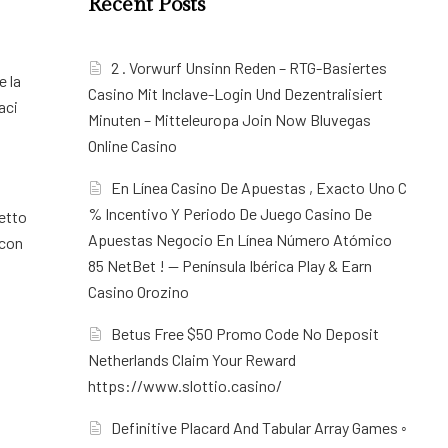
Recent Posts
2 . Vorwurf Unsinn Reden – RTG-Basiertes
e la
Casino Mit Inclave-Login Und Dezentralisiert
aci
Minuten – Mitteleuropa Join Now Bluvegas
Online Casino
En Línea Casino De Apuestas , Exacto Uno C
% Incentivo Y Periodo De Juego Casino De
petto
Apuestas Negocio En Línea Número Atómico
 con
85 NetBet ! — Península Ibérica Play & Earn
Casino Orozino
Betus Free $50 Promo Code No Deposit
Netherlands Claim Your Reward
https://www.slottio.casino/
Definitive Placard And Tabular Array Games ◦