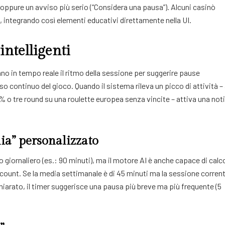
oppure un avviso più serio (“Considera una pausa”). Alcuni casinò
l, integrando così elementi educativi direttamente nella UI.
intelligenti
ano in tempo reale il ritmo della sessione per suggerire pause
so continuo del gioco. Quando il sistema rileva un picco di attività –
o tre round su una roulette europea senza vincite – attiva una noti
ia” personalizzato
iornaliero (es.: 90 minuti), ma il motore AI è anche capace di calc
count. Se la media settimanale è di 45 minuti ma la sessione corren
chiarato, il timer suggerisce una pausa più breve ma più frequente (5