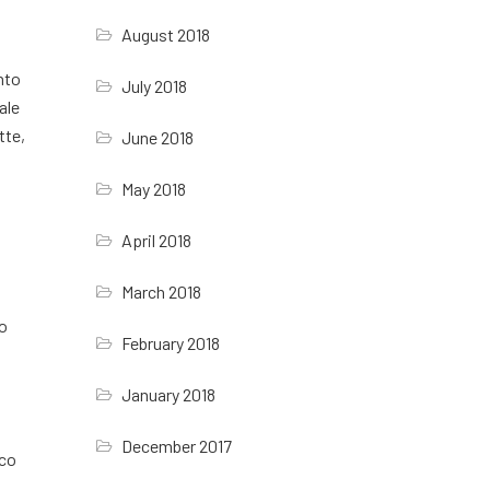
August 2018
nto
July 2018
ale
tte,
June 2018
May 2018
April 2018
March 2018
 o
February 2018
January 2018
December 2017
oco