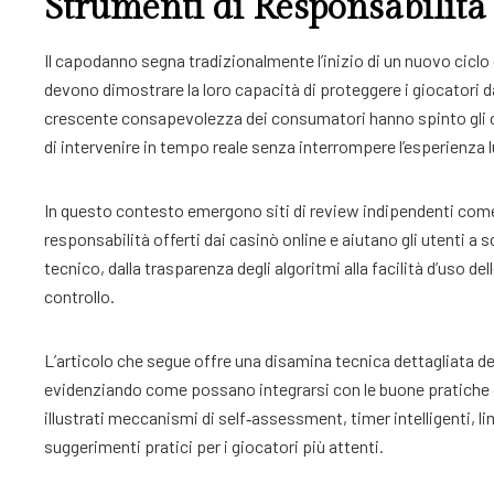
Strumenti di Responsabilità
Il capodanno segna tradizionalmente l’inizio di un nuovo cicl
devono dimostrare la loro capacità di proteggere i giocatori d
crescente consapevolezza dei consumatori hanno spinto gli op
di intervenire in tempo reale senza interrompere l’esperienza l
In questo contesto emergono siti di review indipendenti co
responsabilità offerti dai casinò online e aiutano gli utenti a
tecnico, dalla trasparenza degli algoritmi alla facilità d’uso de
controllo.
L’articolo che segue offre una disamina tecnica dettagliata dei
evidenziando come possano integrarsi con le buone pratiche d
illustrati meccanismi di self‑assessment, timer intelligenti, l
suggerimenti pratici per i giocatori più attenti.