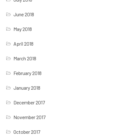
June 2018
May 2018
April 2018
March 2018
February 2018
January 2018
December 2017
November 2017
October 2017