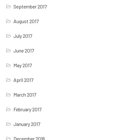
September 2017
August 2017
July 2017
June 2017
May 2017
April 2017
March 2017
February 2017
January 2017
December 2016