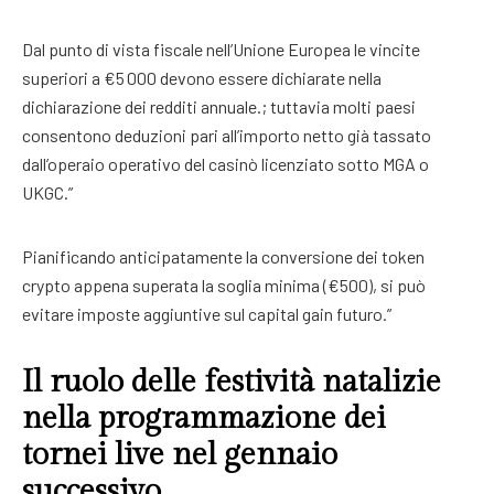
Dal punto di vista fiscale nell’Unione Europea le vincite
superiori a €5 000 devono essere dichiarate nella
dichiarazione dei redditi annuale.; tuttavia molti paesi
consentono deduzioni pari all’importo netto già tassato
dall’operaio operativo del casinò licenziato sotto MGA o
UKGC.”
Pianificando anticipatamente la conversione dei token
crypto appena superata la soglia minima (€500), si può
evitare imposte aggiuntive sul capital gain futuro.”
Il ruolo delle festività natalizie
nella programmazione dei
tornei live nel gennaio
successivo