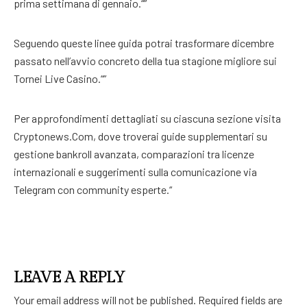
prima settimana di gennaio.“”
Seguendo queste linee guida potrai trasformare dicembre
passato nell’avvio concreto della tua stagione migliore sui
Tornei Live Casino.“”
Per approfondimenti dettagliati su ciascuna sezione visita
Cryptonews.Com, dove troverai guide supplementari su
gestione bankroll avanzata, comparazioni tra licenze
internazionali e suggerimenti sulla comunicazione via
Telegram con community esperte.“
LEAVE A REPLY
Your email address will not be published.
Required fields are