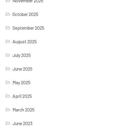
November 2025
October 2025
September 2025
August 2025
July 2025
June 2025
May 2025
April 2025
March 2025
June 2023