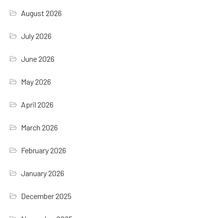
August 2026
July 2026
June 2026
May 2026
April 2026
March 2026
February 2026
January 2026
December 2025