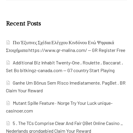
Recent Posts
Πιο Έξυπνες Σχέδια Ελέγχου Κινδύνου Ενώ Ψηφιακά
Στοιχήματα https://www.gr-malina.com/ — GR Register Free
Additional Biz Inhabit Twenty-One , Roulette , Baccarat ,
Set Bo bitkingz-canada.com — G7 country Start Playing
Ganhe Um Bônus Sem Risco Imediatamente. PagBet . BR
Claim Your Reward
Mutant Spille Feature · Norge Try Your Luck unique-
casinoer.com
5 . The TCs Comprise Clear And Fair QBet Online Casino _
Nederlands grondgebied Claim Your Reward