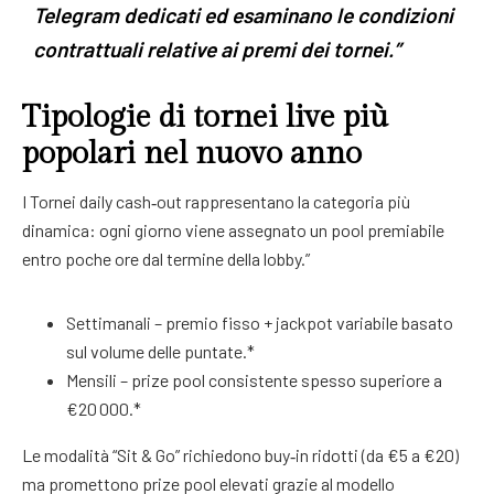
Telegram dedicati ed esaminano le condizioni
contrattuali relative ai premi dei tornei.”
Tipologie di tornei live più
popolari nel nuovo anno
I Tornei daily cash‑out rappresentano la categoria più
dinamica: ogni giorno viene assegnato un pool premiabile
entro poche ore dal termine della lobby.”
Settimanali – premio fisso + jackpot variabile basato
sul volume delle puntate.*
Mensili – prize pool consistente spesso superiore a
€20 000.*
Le modalità “Sit & Go” richiedono buy‑in ridotti (da €5 a €20)
ma promettono prize pool elevati grazie al modello