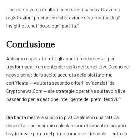
Il percorso verso risultati consistenti passa attraverso
registrazioni precise ed elaborazione sistematica degli
insight ottenuti dopo ogni partita.”
Conclusione
Abbiamo esplorato tutti gli aspetti fondamentali per
trasformarsi in un contender serio nei tornei Live Casino nel
nuovo anno: dalla scelta accurata della piattaforma
certificata — valutata secondo criterii evidenziati da
Cryptonews.Com — alle strategie operative sul tavolo live
passando per la gestione intelligente dei premi festivi.“”
Ora basta mettere subito in pratica almeno una tattica
descritta — ad esempio calcolare correttamente il proprio
buy‑in ideale prima del primo torneo settimanale — entro la