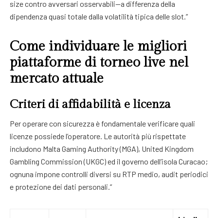
size contro avversari osservabili—a differenza della
dipendenza quasi totale dalla volatilità tipica delle slot.”
Come individuare le migliori
piattaforme di torneo live nel
mercato attuale
Criteri di affidabilità e licenza
Per operare con sicurezza è fondamentale verificare quali
licenze possiede l’operatore. Le autorità più rispettate
includono Malta Gaming Authority (MGA), United Kingdom
Gambling Commission (UKGC) ed il governo dell’isola Curacao;
ognuna impone controlli diversi su RTP medio, audit periodici
e protezione dei dati personali.”