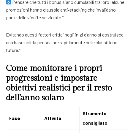
Pensare che tutti i bonus siano cumulabili tra loro; alcune
promozioni hanno clausole anti‑stacking che invalidano
parte delle vincite se violate.”
Evitando questi fattori critici negli inizi d’anno si costruisce
una base solida per scalare rapidamente nelle classifiche
future.”
Come monitorare i propri
progressioni e impostare
obiettivi realistici per il resto
dell’anno solaro
Strumento
Fase
Attività
consigliato