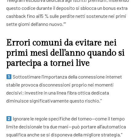
questo codice durante il deposito si sblocca un bonus extra
cashback fino al​15 % sulle perdite netti sostenute nei primi
sette giorni dell’anno nuovo.””
Errori comuni da evitare nei
primi mesi dell’anno quando si
partecipa a tornei live
Sottostimare l’importanza della connessione internet
stabile provoca disconnessioni proprio nei momenti
decisivi; investire in una linea fibra ottica dedicata
diminuisce significativamente questo rischio.”
Ignorare le regole specifiche del torneo—come il tempo
limite decisionale tra due mani—può portare all’automatica
squalifica anche se si disponeva della migliore strategia.”