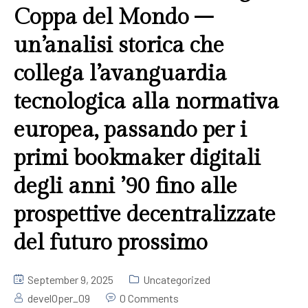
Coppa del Mondo –
Fitness
Grid No Sidebar
un’analisi storica che
Swimming
Blog Masonry
collega l’avanguardia
Masonry No Sidebar
tecnologica alla normativa
europea, passando per i
Blog Details
primi bookmaker digitali
degli anni ’90 fino alle
prospettive decentralizzate
del futuro prossimo
September 9, 2025
Uncategorized
develOper_09
0 Comments