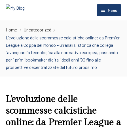
Menu
Home
Home
Uncategorized
Rooms
Home
L’evoluzione delle scommesse calcistiche online: da Premier
League a Coppa del Mondo – un’analisi storica che collega
About Us
Home 2
Rentals
l’avanguardia tecnologica alla normativa europea, passando
per i primi bookmaker digitali degli anni ’90 fino alle
Contact Us
Room Listing 2
prospettive decentralizzate del futuro prossimo
Pages
Room Listing 3
Blog
FAQs
L’evoluzione delle
Gallery
Blog Default
scommesse calcistiche
Restaurant
Default No Sidebar
online: da Premier League a
Spa Center
Blog Grid