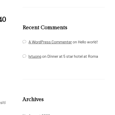
40
Recent Comments
A WordPress Commenter
on
Hello world!
lvtuong
on
Dinner at 5 star hotel at Roma
Archives
siti