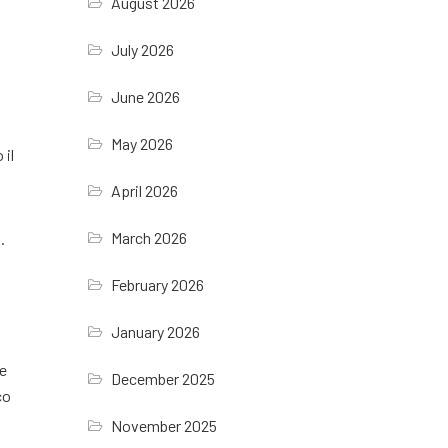
August 2026
July 2026
June 2026
May 2026
 il
April 2026
March 2026
.
February 2026
January 2026
ee
December 2025
co
November 2025