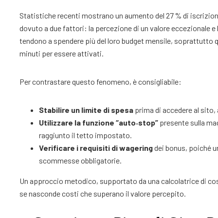
Statistiche recenti mostrano un aumento del 27 % di iscrizioni 
dovuto a due fattori: la percezione di un valore eccezionale e 
tendono a spendere più del loro budget mensile, soprattutto 
minuti per essere attivati.
Per contrastare questo fenomeno, è consigliabile:
Stabilire un limite di spesa
prima di accedere al sito,
Utilizzare la funzione “auto‑stop”
presente sulla mag
raggiunto il tetto impostato.
Verificare i requisiti di wagering
dei bonus, poiché u
scommesse obbligatorie.
Un approccio metodico, supportato da una calcolatrice di co
se nasconde costi che superano il valore percepito.