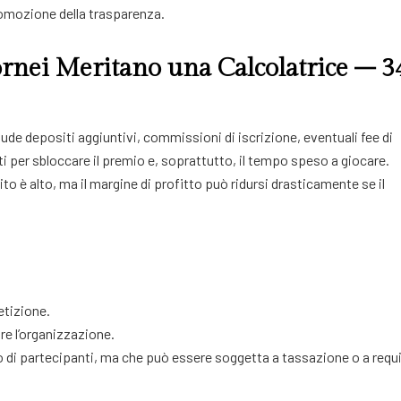
romozione della trasparenza.
 Tornei Meritano una Calcolatrice – 3
nclude depositi aggiuntivi, commissioni di iscrizione, eventuali fee di
sti per sbloccare il premio e, soprattutto, il tempo speso a giocare.
to è alto, ma il margine di profitto può ridursi drasticamente se il
etizione.
ire l’organizzazione.
di partecipanti, ma che può essere soggetta a tassazione o a requi