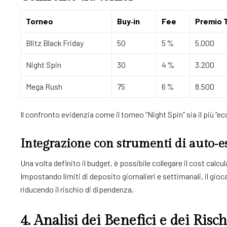
Torneo
Buy‑in
Fee
Premio 
Blitz Black Friday
50
5 %
5.000
Night Spin
30
4 %
3.200
Mega Rush
75
6 %
8.500
Il confronto evidenzia come il torneo “Night Spin” sia il più “
Integrazione con strumenti di auto‑e
Una volta definito il budget, è possibile collegare il cost calc
Impostando limiti di deposito giornalieri e settimanali, il gioc
riducendo il rischio di dipendenza.
4. Analisi dei Benefici e dei Ris