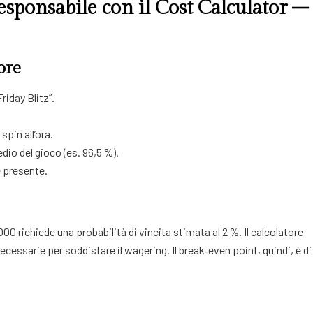
esponsabile con il Cost Calculator –
ore
riday Blitz”.
spin all’ora.
dio del gioco (es. 96,5 %).
e presente.
0 richiede una probabilità di vincita stimata al 2 %. Il calcolatore
essarie per soddisfare il wagering. Il break‑even point, quindi, è di