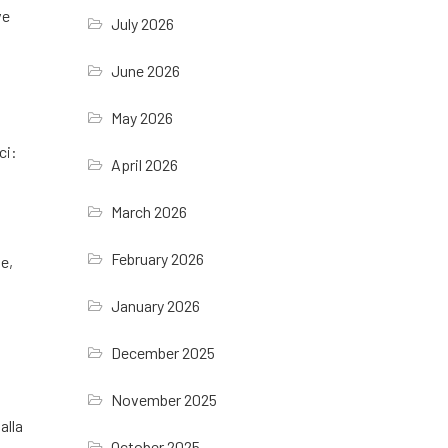
ve
July 2026
June 2026
May 2026
ci:
April 2026
March 2026
February 2026
le,
January 2026
December 2025
November 2025
alla
October 2025