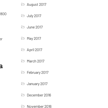
August 2017
 €800
July 2017
June 2017
May 2017
er
April 2017
March 2017
a
February 2017
January 2017
December 2016
November 2016