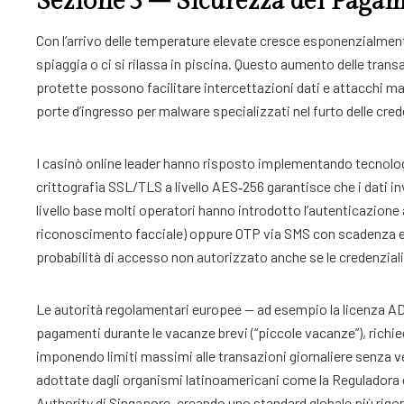
Sezione 3 – Sicurezza dei Pagam
Con l’arrivo delle temperature elevate cresce esponenzialment
spiaggia o ci si rilassa in piscina. Questo aumento delle trans
protette possono facilitare intercettazioni dati e attacchi m
porte d’ingresso per malware specializzati nel furto delle cred
I casinò online leader hanno risposto implementando tecnologi
crittografia SSL/TLS a livello AES‑256 garantisce che i dati invi
livello base molti operatori hanno introdotto l’autenticazione 
riconoscimento facciale) oppure OTP via SMS con scadenza e
probabilità di accesso non autorizzato anche se le credenzia
Le autorità regolamentari europee — ad esempio la licenza ADM
pagamenti durante le vacanze brevi (“piccole vacanze”), richiede
imponendo limiti massimi alle transazioni giornaliere senza ver
adottate dagli organismi latinoamericani come la Reguladora d
Authority di Singapore, creando uno standard globale più rigor