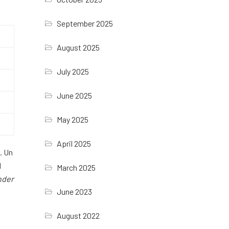
September 2025
August 2025
July 2025
June 2025
May 2025
April 2025
. Un
l
March 2025
nder
June 2023
August 2022