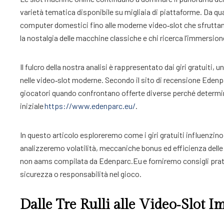
varietà tematica disponibile su migliaia di piattaforme. Da quan
computer domestici fino alle moderne video‑slot che sfruttano 
la nostalgia delle macchine classiche e chi ricerca l’immersion
Il fulcro della nostra analisi è rappresentato dai giri gratuiti, 
nelle video‑slot moderne. Secondo il sito di recensione Edenp
giocatori quando confrontano offerte diverse perché determin
iniziale
https://www.edenparc.eu/
.
In questo articolo esploreremo come i giri gratuiti influenzino 
analizzeremo volatilità, meccaniche bonus ed efficienza delle p
non aams compilata da Edenparc.Eu e forniremo consigli prati
sicurezza o responsabilità nel gioco.
Dalle Tre Rulli alle Video‑Slot I