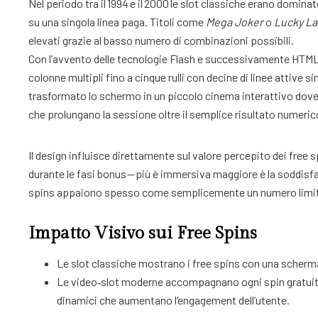
Nel periodo tra il 1994 e il 2000 le slot classiche erano domina
su una singola linea paga. Titoli come
Mega Joker
o
Lucky La
elevati grazie al basso numero di combinazioni possibili.
Con l’avvento delle tecnologie Flash e successivamente HTML
colonne multipli fino a cinque rulli con decine di linee attive 
trasformato lo schermo in un piccolo cinema interattivo dove 
che prolungano la sessione oltre il semplice risultato numeric
Il design influisce direttamente sul valore percepito dei free
durante le fasi bonus — più è immersiva maggiore è la soddisfazio
spins appaiono spesso come semplicemente un numero limitato d
Impatto Visivo sui Free Spins
Le slot classiche mostrano i free spins con una scherm
Le video‑slot moderne accompagnano ogni spin gratuito 
dinamici che aumentano l’engagement dell’utente.