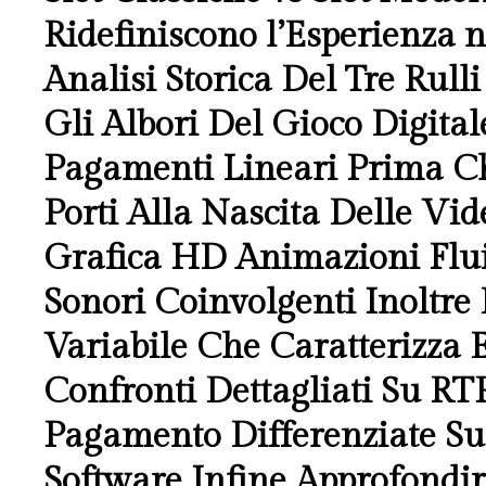
Ridefiniscono l’Esperienza 
Analisi Storica Del Tre Rul
Gli Albori Del Gioco Digita
Pagamenti Lineari Prima Ch
Porti Alla Nascita Delle Vi
Grafica HD Animazioni Fluid
Sonori Coinvolgenti Inoltre
Variabile Che Caratterizza
Confronti Dettagliati Su RT
Pagamento Differenziate Su
Software Infine Approfond