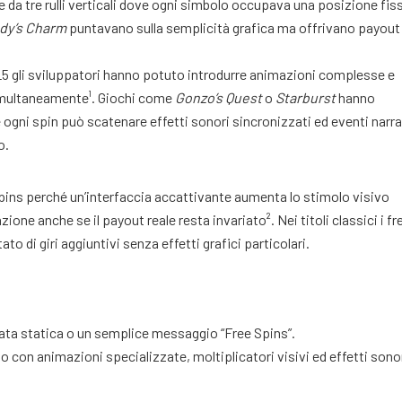
te da tre rulli verticali dove ogni simbolo occupava una posizione fis
dy’s Charm
puntavano sulla semplicità grafica ma offrivano payout
5 gli sviluppatori hanno potuto introdurre animazioni complesse e
simultaneamente​¹​. Giochi come
Gonzo’s Quest
o
Starburst
hanno
ogni spin può scatenare effetti sonori sincronizzati ed eventi narra
o.
 spins perché un’interfaccia accattivante aumenta lo stimolo visivo
ne anche se il payout reale resta invariato​²​. Nei titoli classici i fr
i giri aggiuntivi senza effetti grafici particolari.
ata statica o un semplice messaggio “Free Spins”.
con animazioni specializzate, moltiplicatori visivi ed effetti sono