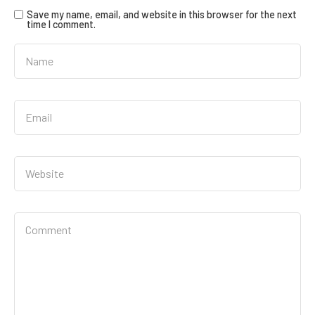
Save my name, email, and website in this browser for the next
time I comment.