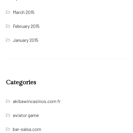
March 2015
February 2015
January 2015
Categories
akibawincasinos.com fr
aviator game
bar-salsa.com