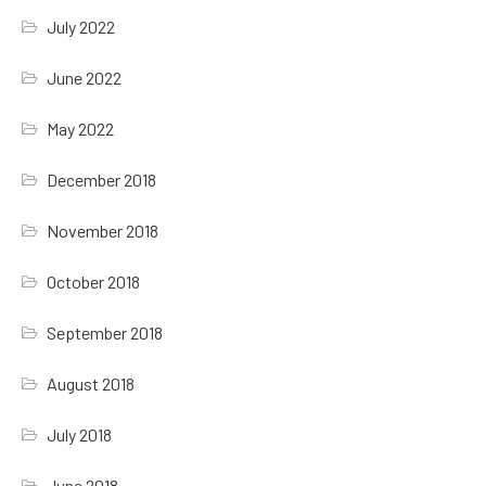
July 2022
June 2022
May 2022
December 2018
November 2018
October 2018
September 2018
August 2018
July 2018
June 2018