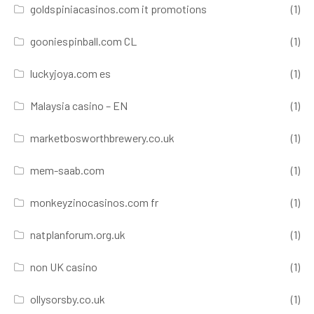
goldspiniacasinos.com it promotions
(1)
gooniespinball.com CL
(1)
luckyjoya.com es
(1)
Malaysia casino – EN
(1)
marketbosworthbrewery.co.uk
(1)
mem-saab.com
(1)
monkeyzinocasinos.com fr
(1)
natplanforum.org.uk
(1)
non UK casino
(1)
ollysorsby.co.uk
(1)