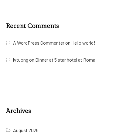
Recent Comments
A WordPress Commenter
on
Hello world!
lvtuong
on
Dinner at 5 star hotel at Roma
Archives
August 2026