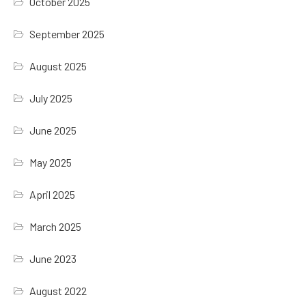
October 2025
September 2025
August 2025
July 2025
June 2025
May 2025
April 2025
March 2025
June 2023
August 2022