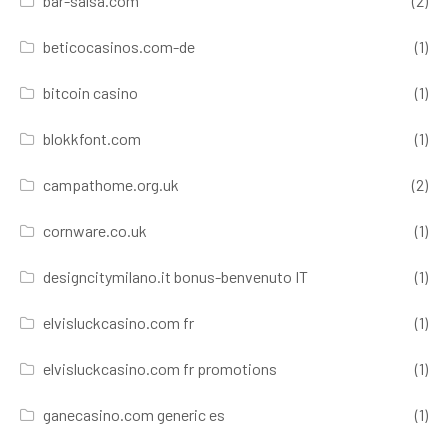
bar-salsa.com
(2)
beticocasinos.com-de
(1)
bitcoin casino
(1)
blokkfont.com
(1)
campathome.org.uk
(2)
cornware.co.uk
(1)
designcitymilano.it bonus-benvenuto IT
(1)
elvisluckcasino.com fr
(1)
elvisluckcasino.com fr promotions
(1)
ganecasino.com generic es
(1)