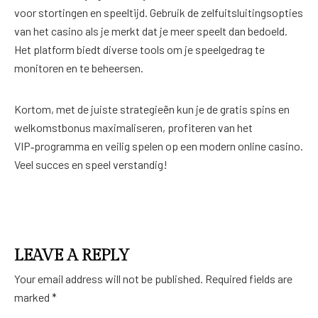
voor stortingen en speeltijd. Gebruik de zelfuitsluitingsopties
van het casino als je merkt dat je meer speelt dan bedoeld.
Het platform biedt diverse tools om je speelgedrag te
monitoren en te beheersen.
Kortom, met de juiste strategieën kun je de gratis spins en
welkomstbonus maximaliseren, profiteren van het
VIP‑programma en veilig spelen op een modern online casino.
Veel succes en speel verstandig!
LEAVE A REPLY
Your email address will not be published.
Required fields are
marked
*