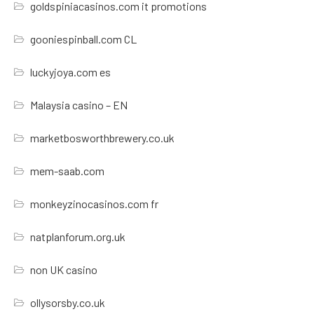
goldspiniacasinos.com it promotions
gooniespinball.com CL
luckyjoya.com es
Malaysia casino – EN
marketbosworthbrewery.co.uk
mem-saab.com
monkeyzinocasinos.com fr
natplanforum.org.uk
non UK casino
ollysorsby.co.uk