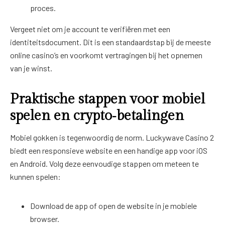
proces.
Vergeet niet om je account te verifiëren met een
identiteitsdocument. Dit is een standaardstap bij de meeste
online casino’s en voorkomt vertragingen bij het opnemen
van je winst.
Praktische stappen voor mobiel
spelen en crypto‑betalingen
Mobiel gokken is tegenwoordig de norm. Luckywave Casino 2
biedt een responsieve website en een handige app voor iOS
en Android. Volg deze eenvoudige stappen om meteen te
kunnen spelen:
Download de app of open de website in je mobiele
browser.