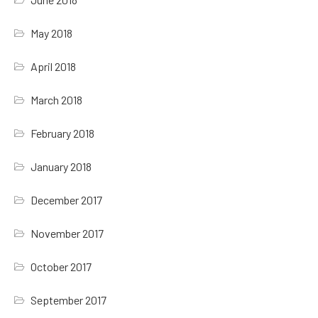
May 2018
April 2018
March 2018
February 2018
January 2018
December 2017
November 2017
October 2017
September 2017