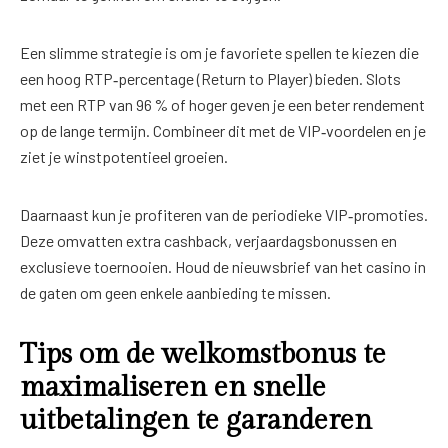
Een slimme strategie is om je favoriete spellen te kiezen die
een hoog RTP‑percentage (Return to Player) bieden. Slots
met een RTP van 96 % of hoger geven je een beter rendement
op de lange termijn. Combineer dit met de VIP‑voordelen en je
ziet je winstpotentieel groeien.
Daarnaast kun je profiteren van de periodieke VIP‑promoties.
Deze omvatten extra cashback, verjaardagsbonussen en
exclusieve toernooien. Houd de nieuwsbrief van het casino in
de gaten om geen enkele aanbieding te missen.
Tips om de welkomstbonus te
maximaliseren en snelle
uitbetalingen te garanderen