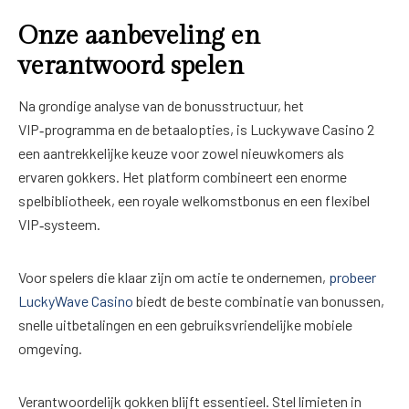
Onze aanbeveling en
verantwoord spelen
Na grondige analyse van de bonusstructuur, het
VIP‑programma en de betaalopties, is Luckywave Casino 2
een aantrekkelijke keuze voor zowel nieuwkomers als
ervaren gokkers. Het platform combineert een enorme
spelbibliotheek, een royale welkomstbonus en een flexibel
VIP‑systeem.
Voor spelers die klaar zijn om actie te ondernemen,
probeer
LuckyWave Casino
biedt de beste combinatie van bonussen,
snelle uitbetalingen en een gebruiksvriendelijke mobiele
omgeving.
Verantwoordelijk gokken blijft essentieel. Stel limieten in