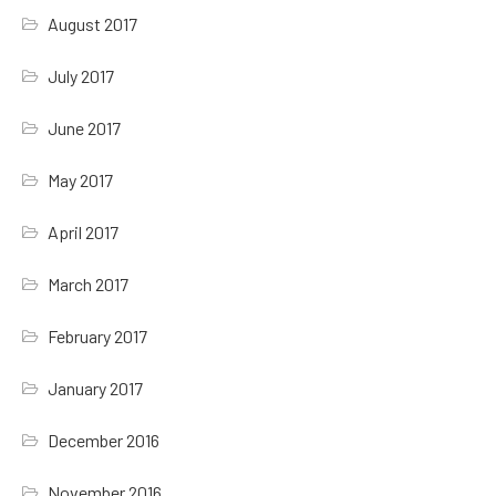
August 2017
July 2017
June 2017
May 2017
April 2017
March 2017
February 2017
January 2017
December 2016
November 2016