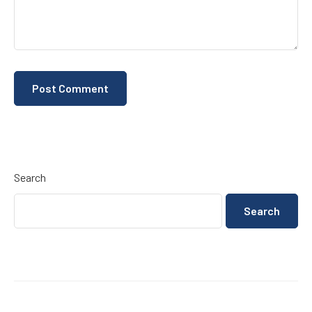
Search
Search