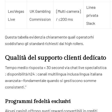
Linea
LeoVegas
UK Gambling
[Multi‑camera]
privata
Live
Commission
/ ≤200 ms
Slack
Questa tabella evidenzia chiaramente quali operator​hi
soddisfano gli standard richiesti dai high rollers.
Qualità del supporto clienti dedicato
Tempo medio risposta < 30 second via chat live specialistica
; disponibilità h24 ; canali multilingua inclusa lingua italiana
avanzata—fondamentale quando si gestiscono somme
consistenti.“
Programmi fedeltà esclusivi
Alcuni casinö offrono punti reward convertibili in crediti