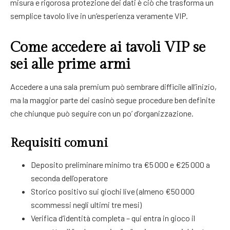
misura e rigorosa protezione dei dati è ciò che trasforma un
semplice tavolo live in un’esperienza veramente VIP.
Come accedere ai tavoli VIP se
sei alle prime armi
Accedere a una sala premium può sembrare difficile all’inizio,
ma la maggior parte dei casinò segue procedure ben definite
che chiunque può seguire con un po’ d’organizzazione.
Requisiti comuni
Deposito preliminare minimo tra €5 000 e €25 000 a
seconda dell’operatore
Storico positivo sui giochi live (almeno €50 000
scommessi negli ultimi tre mesi)
Verifica d’identità completa – qui entra in gioco il