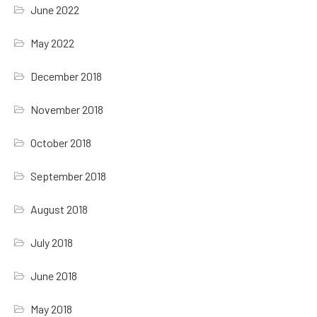
June 2022
May 2022
December 2018
November 2018
October 2018
September 2018
August 2018
July 2018
June 2018
May 2018