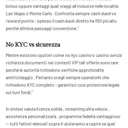
bonus oppure vantaggi quali viaggi all inclusive nelle località
Las Vegas o Monte Carlo . Confronta sempre
cash‑back
vs
reward points
: spesso il cash‑back diretto ha ROI più alto
perché elimina passaggi conversione.”
No KYC vs sicurezza
Mentre esistono opzioni come
no kyc casino
o
casino senza
richiesta documenti
, nei contesti VIP tali offerte sono rare
perché le autorità richiedono verifiche approfondite
antiriciclaggio . Pertanto scegli sempre operator​hi che
richiedono KYC completo : garantisci così protezione legale
sui tuoi fond​​ì.”
In sintesi valuta licenza solida , streaming ultra veloce ,
assistenza personalizzata , programma fedeltà vantaggioso
— tutti fattori elencati sopra ti aiuteranno a capire se quel