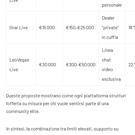
personale
Dealer
Snai Live
€15 000
€150‑€25 000
“private”
18 
in cuffia
Linea
LeoVegas
chat
€30 000
€300‑€50 000
22
Live
video
esclusiva
Queste proposte mostrano come ogni piattaforma strutturi
l’offerta su misura per chi vuole sentirsi parte di una
community elite.
In sintesi, la combinazione tra limiti elevati, supporto su