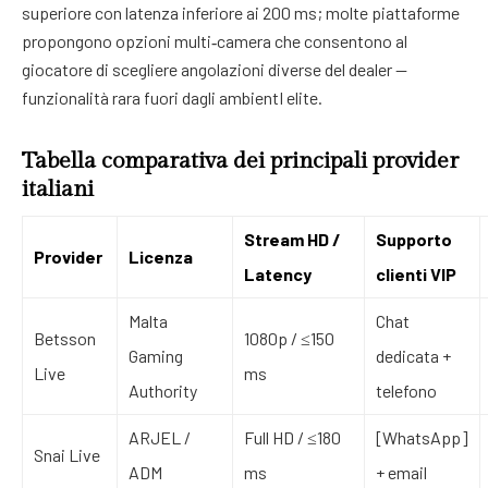
superiore con latenza inferiore ai 200 ms; molte piattaforme
propongono opzioni multi‑camera che consentono al
giocatore di scegliere angolazioni diverse del dealer —
funzionalità rara fuori dagli ambient​I elite.​
Tabella comparativa dei principali provider
italiani
Stream HD /
Supporto
Provider
Licenza
Latency
clienti VIP
Malta
Chat
Betsson
1080p / ≤150
Gaming
dedicata +
Live
ms
Authority
telefono
ARJEL /
Full HD / ≤180
[WhatsApp]
Snai Live
ADM
ms
+ email