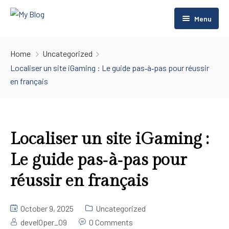
Menu
Home
Home
Uncategorized
Rooms
Home
Localiser un site iGaming : Le guide pas‑à‑pas pour réussir
en français
About Us
Home 2
Rentals
Contact Us
Room Listing 2
Pages
Room Listing 3
Localiser un site iGaming :
Le guide pas‑à‑pas pour
Blog
FAQs
réussir en français
Gallery
Blog Default
Restaurant
Default No Sidebar
October 9, 2025
Uncategorized
develOper_09
0 Comments
Spa Center
Blog Grid