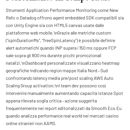
Strumenti Application Performance Monitoring come New
Relic o Datadog offrono agent embedded SDK compatibili sia
con Unity Engine sia con HTML5 canvas usate dalle
piattaforme web mobile.\nGrazie alle metriche custom
(“spinDurationMs”, “freeSpinLatency”) è possibile definire
alert automatichi quando INP supera i 150 ms oppure FCP
sale sopra gli 800 ms durante picchi promozionali
natalizi.\nDashboard personalizzate visualizzano heatmap
geografiche indicando region mappe Italia Nord ‑ Sud
confrontando latency media pre/post scaling AWS Auto
Scaling Group activation;\nI team dev possono così
intervenire manualmente aumentando capacità istanze Spot
appena rilevata soglia critica ‑ azione suggerita
frequentemente nei report editorializzati da Smooth Ecs.Eu
quando analizza performance real world nei mercati casino
online stranieri non AAMS.