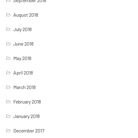
September 2018
August 2018
July 2018
June 2018
May 2018
April 2018
March 2018
February 2018
January 2018
December 2017