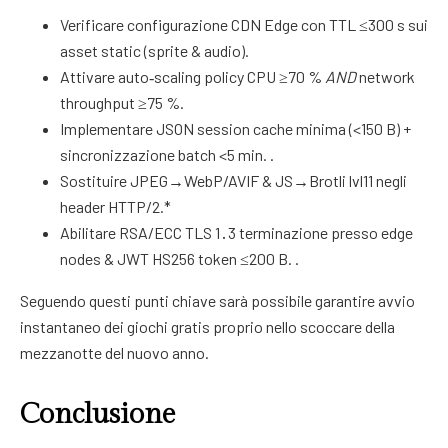
Verificare configurazione CDN Edge con TTL ≤300 s sui
asset static (sprite & audio).
Attivare auto‑scaling policy CPU ≥70 %
AND
network
throughput ≥75 %.
Implementare JSON session cache minima (<150 B) +
sincronizzazione batch <5 min. .
Sostituire JPEG→WebP/AVIF & JS→Brotli lvl11 negli
header HTTP/2.*
Abilitare RSA/ECC TLS 1․3 terminazione presso edge
nodes & JWT HS256 token ≤200 B. .
Seguendo questi punti chiave sarà possibile garantire avvio
instantaneo dei giochi gratis proprio nello scoccare della
mezzanotte del nuovo anno.
Conclusione