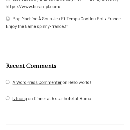
https://www.buran-pl.com/
Pop Machine À Sous Jeu Et Temps Continu Pot • France
Enjoy the Game spinny-france.fr
Recent Comments
A WordPress Commenter
on
Hello world!
lvtuong
on
Dinner at 5 star hotel at Roma