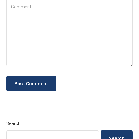
Search
Search