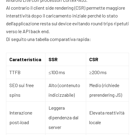
Al contrario il client side rendering (CSR) permette maggiore
interattività dopo il caricamento iniziale perché lo stato
dell’applicazione resta sul device evitando round trips ripetuti
verso le API back end.
Di seguito una tabella comparativa rapida:
Caratteristica
SSR
CSR
TTFB
≤100 ms
≥200 ms
SEO sui free
Alto (contenuto
Medio (richiede
spins
indicizzabile)
prerendering JS)
Leggera
Interazione
Elevata reattività
dipendenza dal
post‐load
locale
server