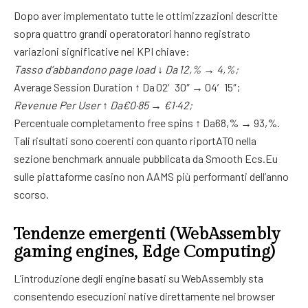
Dopo aver implementato tutte le ottimizzazioni descritte
sopra quattro grandi operator​atori hanno registrato
variazioni significative nei KPI chiave:
Tasso d’abbandono page load ↓ Da 12,% → 4,%;
Average Session Duration ↑ Da 02′30″ → 04′15″;
Revenue Per User ↑ Da€0·85 → €1·42;
Percentuale completamento free spins ↑ Da​68,% → 93,%.
Tali risultati sono coerenti con quanto riportATO nella
sezione benchmark annuale pubblicata da Smooth Ecs.Eu
sulle piattaforme casino non AAMS più performanti dell’anno
scorso.
Tendenze emergenti (WebAssembly
gaming engines, Edge Computing)
L’introduzione degli engine basati su WebAssembly sta
consentendo esecuzioni native direttamente nel browser