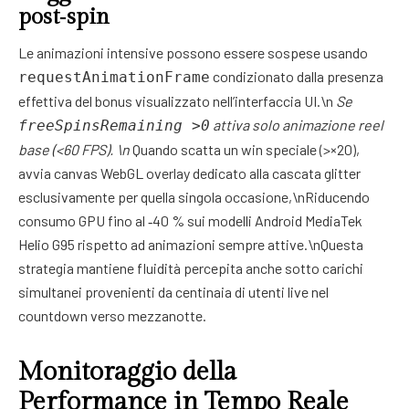
post‐spin
Le animazioni intensive possono essere sospese usando
condizionato dalla presenza
requestAnimationFrame
effettiva del bonus visualizzato nell’interfaccia UI.\n
Se
attiva solo animazione reel
freeSpinsRemaining >0
base (<60 FPS). \n
Quando scatta un win speciale (>×20),
avvia canvas WebGL overlay dedicato alla cascata glitter
esclusivamente per quella singola occasione,\nRiducendo
consumo GPU fino al ‑40 % sui modelli Android MediaTek
Helio G95 rispetto ad animazioni sempre attive.\nQuesta
strategia mantiene fluidità percepita anche sotto carichi
simultanei provenienti da centinaia di utenti live nel
countdown verso mezzanotte.
Monitoraggio della
Performance in Tempo Reale