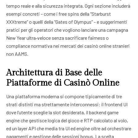
tempo reale e alla sicurezza integrata. Ogni sezione includerà
esempi concreti – come i free spins della “Starburst
XXXtreme” o quelli della “Gates of Olympus” – e suggerimenti
pratici per gli operatori che vogliono lanciare una campagna
New Year ultra‑veloce senza sacrificare fairness o
compliance normativa nei mercati dei casinò online stranieri
non AAMS.
Architettura di Base delle
Piattaforme di Casinò Online
Una piattaforma moderna si compone tipicamente di tre
strati distinti ma strettamente interconnessi: il frontend UI
dove l’utente sceglie la slot desiderata, il backend game
engine che gestisce logica del gioco e RTP calcolato al volo,
ed un layer API che media tra UI ed engine oltre ad orchestrare
pagamenti e gestione delle sessioni bonus. La scelta