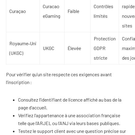
Curacao
Contrôles
rapide
Curaçao
Faible
eGaming
limités
nouve
sites
Protection
Confi
Royaume‑Uni
UKGC
Élevée
GDPR
maxim
(UKGC)
stricte
des jo
Pour vérifier qu’un site respecte ces exigences avant
l’inscription :
Consultez l’identifiant de licence affiché au bas de la
page d’accueil.
Vérifiez l’appartenance à une association française
telle que l’ARJEL ou l’ANJ via leurs bases publiques.
Testez le support client avec une question précise sur