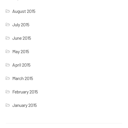
August 2015
July 2015
June 2015
May 2015
April 2015
March 2015
February 2015
January 2015