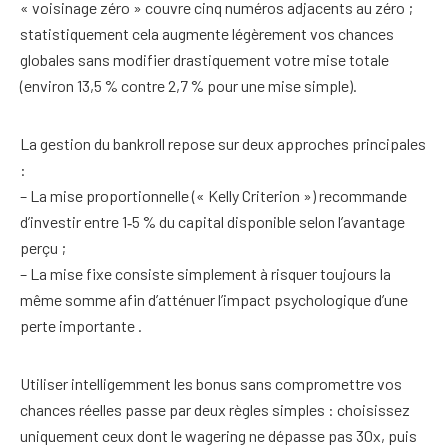
« voisinage zéro » couvre cinq numéros adjacents au zéro ;
statistiquement cela augmente légèrement vos chances
globales sans modifier drastiquement votre mise totale
(environ 13,5 % contre 2,7 % pour une mise simple).
La gestion du bankroll repose sur deux approches principales
:
– La mise proportionnelle (« Kelly Criterion ») recommande
d’investir entre 1‑5 % du capital disponible selon l’avantage
perçu ;
– La mise fixe consiste simplement à risquer toujours la
même somme afin d’atténuer l’impact psychologique d’une
perte importante .
Utiliser intelligemment les bonus sans compromettre vos
chances réelles passe par deux règles simples : choisissez
uniquement ceux dont le wagering ne dépasse pas 30x, puis