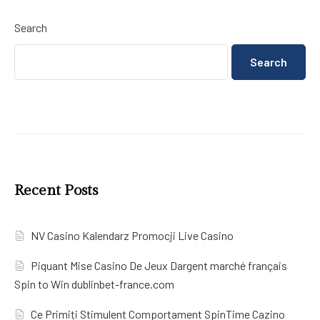
Search
Search
Recent Posts
NV Casino Kalendarz Promocji Live Casino
Piquant Mise Casino De Jeux Dargent marché français
Spin to Win dublinbet-france.com
Ce Primiți Stimulent Comportament SpinTime Cazino