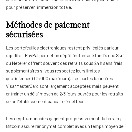
pour préserver l’immersion totale.
Méthodes de paiement
sécurisées
Les portefeuilles électroniques restent privilégiés par leur
rapidité : PayPal permet un dépôt instantané tandis que Skrill
ou Neteller offrent souvent des retraits sous 24 h sans frais
supplémentaires si vous respectez leurs limites
quotidiennes (€ 5 000 maximum). Les cartes bancaires
Visa/MasterCard sont largement acceptées mais peuvent
entraîner un délai moyen de 2‑3 jours ouvrés pour les retraits
selon l’établissement bancaire émetteur.
Les crypto‑monnaies gagnent progressivement du terrain ;
Bitcoin assure l’anonymat complet avec un temps moyen de