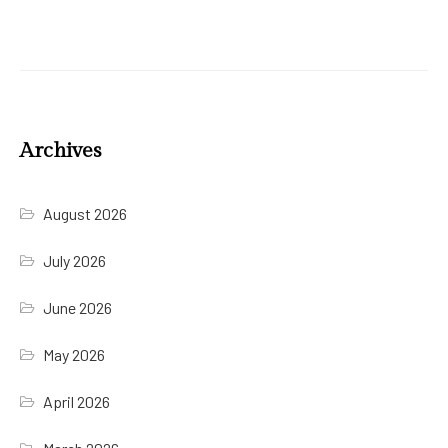
Archives
August 2026
July 2026
June 2026
May 2026
April 2026