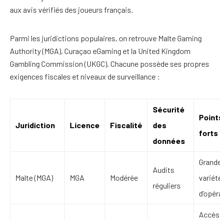
aux avis vérifiés des joueurs français.
Parmi les juridictions populaires, on retrouve Malte Gaming
Authority (MGA), Curaçao eGaming et la United Kingdom
Gambling Commission (UKGC). Chacune possède ses propres
exigences fiscales et niveaux de surveillance :
Sécurité
Point
Juridiction
Licence
Fiscalité
des
forts
données
Grand
Audits
Malte (MGA)
MGA
Modérée
variét
réguliers
d’opér
Accès