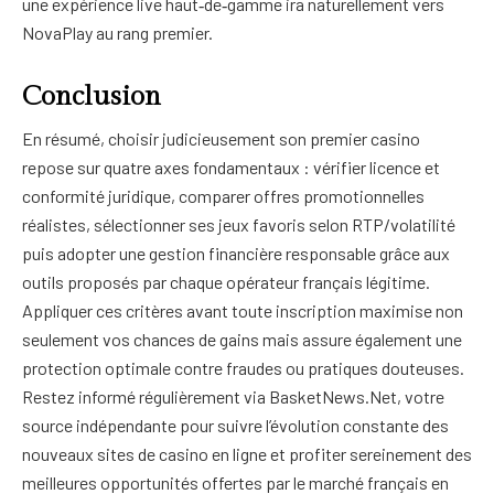
une expérience live haut‑de‑gamme ira naturellement vers
NovaPlay au rang premier.
Conclusion
En résumé, choisir judicieusement son premier casino
repose sur quatre axes fondamentaux : vérifier licence et
conformité juridique, comparer offres promotionnelles
réalistes, sélectionner ses jeux favoris selon RTP/volatilité
puis adopter une gestion financière responsable grâce aux
outils proposés par chaque opérateur français légitime.
Appliquer ces critères avant toute inscription maximise non
seulement vos chances de gains mais assure également une
protection optimale contre fraudes ou pratiques douteuses.
Restez informé régulièrement via BasketNews.Net, votre
source indépendante pour suivre l’évolution constante des
nouveaux sites de casino en ligne et profiter sereinement des
meilleures opportunités offertes par le marché français en