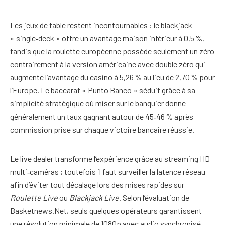
Les jeux de table restent incontournables : le blackjack
« single‑deck » offre un avantage maison inférieur à 0,5 %,
tandis que la roulette européenne possède seulement un zéro
contrairement à la version américaine avec double zéro qui
augmente l’avantage du casino à 5,26 % au lieu de 2,70 % pour
l’Europe. Le baccarat « Punto Banco » séduit grâce à sa
simplicité stratégique où miser sur le banquier donne
généralement un taux gagnant autour de 45‑46 % après
commission prise sur chaque victoire bancaire réussie.
Le live dealer transforme l’expérience grâce au streaming HD
multi‑caméras ; toutefois il faut surveiller la latence réseau
afin d’éviter tout décalage lors des mises rapides sur
Roulette Live
ou
Blackjack Live
. Selon l’évaluation de
Basketnews.Net, seuls quelques opérateurs garantissent
une résolution minimale de 1080p avec audio synchronisé