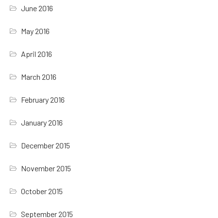
June 2016
May 2016
April 2016
March 2016
February 2016
January 2016
December 2015
November 2015
October 2015
September 2015