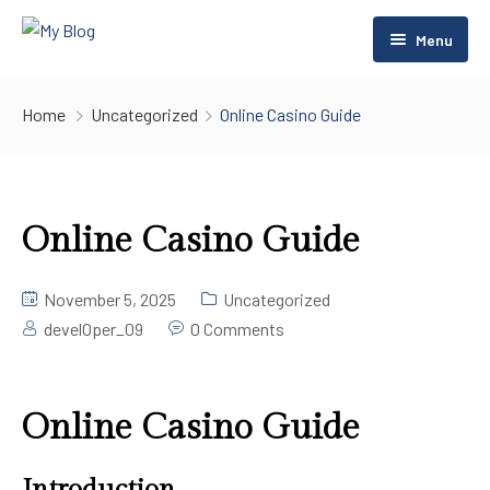
Menu
Home
Home
Uncategorized
Online Casino Guide
Rooms
Home
About Us
Home 2
Rentals
Online Casino Guide
Contact Us
Room Listing 2
Pages
Room Listing 3
November 5, 2025
Uncategorized
develOper_09
0 Comments
Blog
FAQs
Gallery
Blog Default
Online Casino Guide
Restaurant
Default No Sidebar
Introduction
Spa Center
Blog Grid