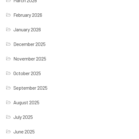
March 2026
February 2026
January 2026
December 2025
November 2025
October 2025
September 2025
August 2025
July 2025
June 2025