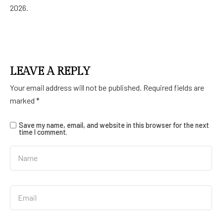
2026.
LEAVE A REPLY
Your email address will not be published.
Required fields are
marked
*
Save my name, email, and website in this browser for the next
time I comment.