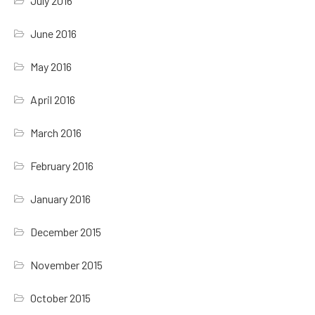
July 2016
June 2016
May 2016
April 2016
March 2016
February 2016
January 2016
December 2015
November 2015
October 2015