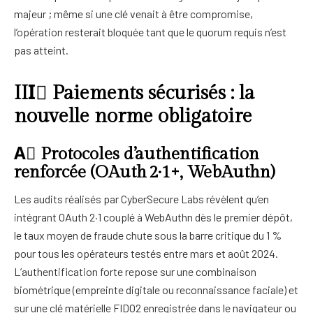
majeur ; même si une clé venait à être compromise,
l’opération resterait bloquée tant que le quorum requis n’est
pas atteint.
III️⃣ Paiements sécurisés : la
nouvelle norme obligatoire
A️⃣ Protocoles d’authentification
renforcée (OAuth 2·1+, WebAuthn)
Les audits réalisés par CyberSecure Labs révèlent qu’en
intégrant OAuth 2·1 couplé à WebAuthn dès le premier dépôt,
le taux moyen de fraude chute sous la barre critique du 1 %
pour tous les opérateurs testés entre mars et août 2024.
L’authentification forte repose sur une combinaison
biométrique (empreinte digitale ou reconnaissance faciale) et
sur une clé matérielle FIDO2 enregistrée dans le navigateur ou