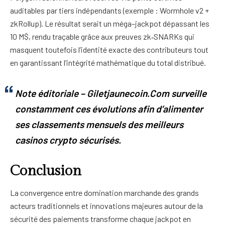
auditables par tiers indépendants (exemple : Wormhole v2 +
zkRollup). Le résultat serait un méga–jackpot dépassant les
10 M$, rendu traçable grâce aux preuves zk‑SNARKs qui
masquent toutefois l’identité exacte des contributeurs tout
en garantissant l’intégrité mathématique du total distribué.
Note éditoriale
– Giletjaunecoin.Com surveille
constamment ces évolutions afin d’alimenter
ses classements mensuels des meilleurs
casinos crypto sécurisés.
Conclusion
La convergence entre domination marchande des grands
acteurs traditionnels et innovations majeures autour de la
sécurité des paiements transforme chaque jackpot en