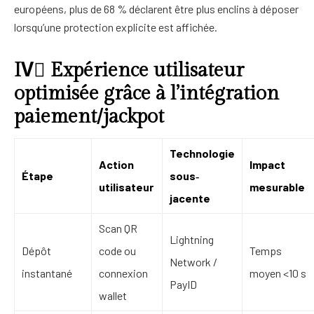
européens, plus de 68 % déclarent être plus enclins à déposer
lorsqu’une protection explicite est affichée.
IV️⃣ Expérience utilisateur
optimisée grâce à l’intégration
paiement/jackpot
Technologie
Action
Impact
Étape
sous‐
utilisateur
mesurable
jacente
Scan QR
Lightning
Dépôt
code ou
Temps
Network /
instantané
connexion
moyen <10 s
PayID
wallet