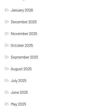
January 2026
December 2025
November 2025
October 2025
September 2025
August 2025
July 2025
June 2025
May 2025