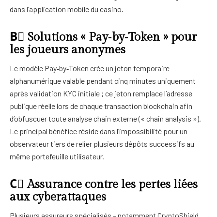
dans l’application mobile du casino.
B️⃣ Solutions « Pay‑by‑Token » pour
les joueurs anonymes
Le modèle Pay‑by‑Token crée un jeton temporaire
alphanumérique valable pendant cinq minutes uniquement
après validation KYC initiale ; ce jeton remplace l’adresse
publique réelle lors de chaque transaction blockchain afin
d’obfuscuer toute analyse chain externe (« chain analysis »).
Le principal bénéfice réside dans l’impossibilité pour un
observateur tiers de relier plusieurs dépôts successifs au
même portefeuille utilisateur.
C️⃣ Assurance contre les pertes liées
aux cyberattaques
Plusieurs assureurs spécialisés – notamment CryptoShield