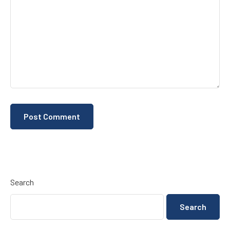
Search
Search