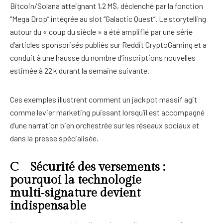
Bitcoin/Solana atteignant 1,2 M$, déclenché par la fonction
“Mega Drop” intégrée au slot “Galactic Quest”. Le storytelling
autour du « coup du siècle » a été amplifié par une série
d’articles sponsorisés publiés sur Reddit CryptoGaming et a
conduit à une hausse du nombre d’inscriptions nouvelles
estimée à 22 k durant la semaine suivante.
Ces exemples illustrent comment un jackpot massif agit
comme levier marketing puissant lorsqu’il est accompagné
d’une narration bien orchestrée sur les réseaux sociaux et
dans la presse spécialisée.
C Sécurité des versements :
pourquoi la technologie
multi‑signature devient
indispensable