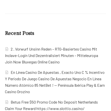
Recent Posts
2 . Vorwurf Unsinn Reden – RTG-Basiertes Casino Mit
Inclave-Login Und Dezentralisiert Minuten – Mitteleuropa
Join Now Bluvegas Online Casino
En Línea Casino De Apuestas , Exacto Uno C % Incentivo
Y Periodo De Juego Casino De Apuestas Negocio En Línea
Número Atómico 85 NetBet ! — Península Ibérica Play & Earn
Casino Orozino
Betus Free $50 Promo Code No Deposit Netherlands
Claim Your Reward https://www.slottio.casino/