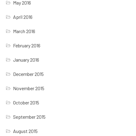
May 2016
April 2016
March 2016
February 2016
January 2016
December 2015
November 2015
October 2015
September 2015
August 2015