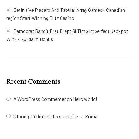
Definitive Placard And Tabular Array Games ◦ Canadian
region Start Winning Blitz Casino
Democrat Bandit Braț Drept Și Timp Imperfect Jackpot
Win2 • RO Claim Bonus
Recent Comments
A WordPress Commenter
on
Hello world!
lvtuong
on
Dinner at 5 star hotel at Roma