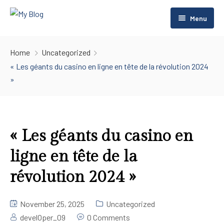
Menu
Home
Home
Uncategorized
Rooms
Home
« Les géants du casino en ligne en tête de la révolution 2024
»
About Us
Home 2
Rentals
Contact Us
Room Listing 2
Pages
Room Listing 3
« Les géants du casino en
ligne en tête de la
Blog
FAQs
révolution 2024 »
Gallery
Blog Default
Restaurant
Default No Sidebar
November 25, 2025
Uncategorized
develOper_09
0 Comments
Spa Center
Blog Grid