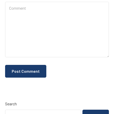
Search