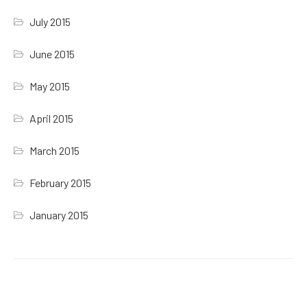
July 2015
June 2015
May 2015
April 2015
March 2015
February 2015
January 2015