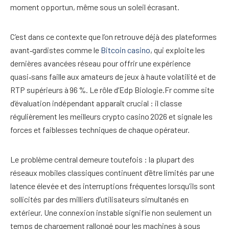
moment opportun, même sous un soleil écrasant.
C’est dans ce contexte que l’on retrouve déjà des plateformes
avant‑gardistes comme le
Bitcoin casino
, qui exploite les
dernières avancées réseau pour offrir une expérience
quasi‑sans faille aux amateurs de jeux à haute volatilité et de
RTP supérieurs à 96 %. Le rôle d’Edp Biologie.Fr comme site
d’évaluation indépendant apparaît crucial : il classe
régulièrement les meilleurs crypto casino 2026 et signale les
forces et faiblesses techniques de chaque opérateur.
Le problème central demeure toutefois : la plupart des
réseaux mobiles classiques continuent d’être limités par une
latence élevée et des interruptions fréquentes lorsqu’ils sont
sollicités par des milliers d’utilisateurs simultanés en
extérieur. Une connexion instable signifie non seulement un
temps de chargement rallongé pour les machines à sous