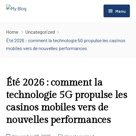
Menu
Home
Home
Uncategorized
Rooms
Home
Été 2026 : comment la technologie 5G propulse les casinos
mobiles vers de nouvelles performances
About Us
Home 2
Rentals
Contact Us
Room Listing 2
Pages
Room Listing 3
Été 2026 : comment la
technologie 5G propulse les
Blog
FAQs
casinos mobiles vers de
Gallery
Blog Default
nouvelles performances
Restaurant
Default No Sidebar
Spa Center
Blog Grid