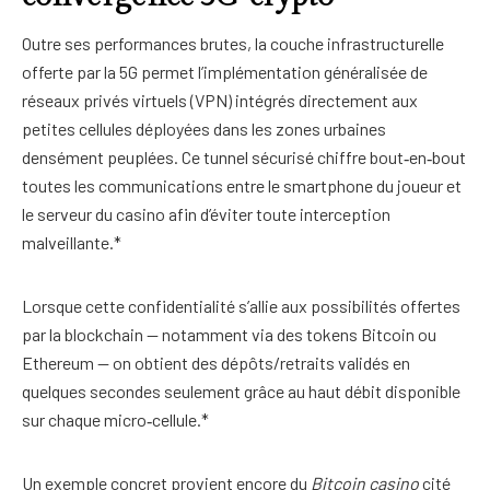
Outre ses performances brutes, la couche infrastructurelle
offerte par la 5G permet l’implémentation généralisée de
réseaux privés virtuels (VPN) intégrés directement aux
petites cellules déployées dans les zones urbaines
densément peuplées. Ce tunnel sécurisé chiffre bout‑en‑bout
toutes les communications entre le smartphone du joueur et
le serveur du casino afin d’éviter toute interception
malveillante.*
Lorsque cette confidentialité s’allie aux possibilités offertes
par la blockchain — notamment via des tokens Bitcoin ou
Ethereum — on obtient des dépôts/retraits validés en
quelques secondes seulement grâce au haut débit disponible
sur chaque micro‑cellule.*
Un exemple concret provient encore du
Bitcoin casino
cité