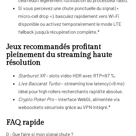
cela réduit légèrement l’utilisation du processeur radio.
Si vous percevez une chute ponctuelle du signal («
micro‐cell drop »), basculez rapidement vers Wi‑Fi
disponible ou activez temporairement le mode LTE
fallback jusqu’à récupération complète.*
Jeux recommandés profitant
pleinement du streaming haute
résolution
Starburst XR
– slots vidéo HDR avec RTP≈97 %.
Live Baccarat Turbo
– streaming low latency (<9 ms)
idéal pour high rollers recherchants rapidité absolue.
Crypto Poker Pro
– interface WebGL alimentée via
websockets sécurisés grâce au VPN intégré.*
FAQ rapide
Q : Que faire si mon signal chute ?