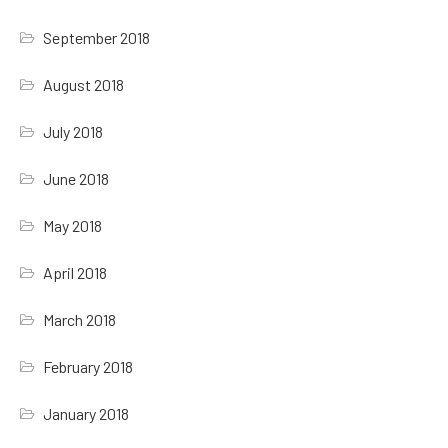
September 2018
August 2018
July 2018
June 2018
May 2018
April 2018
March 2018
February 2018
January 2018