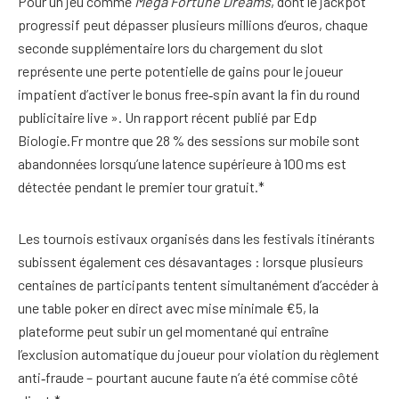
Pour un jeu comme
Mega Fortune Dreams
, dont le jackpot
progressif peut dépasser plusieurs millions d’euros, chaque
seconde supplémentaire lors du chargement du slot
représente une perte potentielle de gains pour le joueur
impatient d’activer le bonus free‑spin avant la fin du round
publicitaire live ». Un rapport récent publié par Edp
Biologie.Fr montre que 28 % des sessions sur mobile sont
abandonnées lorsqu’une latence supérieure à 100 ms est
détectée pendant le premier tour gratuit.*
Les tournois estivaux organisés dans les festivals itinérants
subissent également ces désavantages : lorsque plusieurs
centaines de participants tentent simultanément d’accéder à
une table poker en direct avec mise minimale €5, la
plateforme peut subir un gel momentané qui entraîne
l’exclusion automatique du joueur pour violation du règlement
anti‑fraude – pourtant aucune faute n’a été commise côté