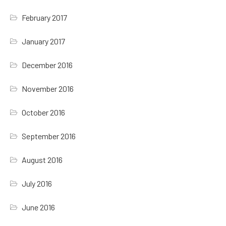
February 2017
January 2017
December 2016
November 2016
October 2016
September 2016
August 2016
July 2016
June 2016