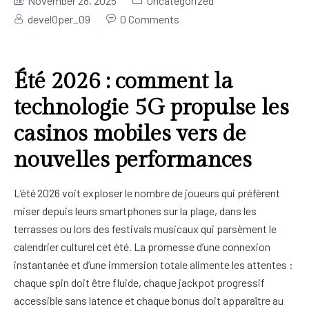
November 28, 2025
Uncategorized
develOper_09
0 Comments
Fitness
Grid No Sidebar
Swimming
Blog Masonry
Été 2026 : comment la
Masonry No Sidebar
technologie 5G propulse les
Blog Details
casinos mobiles vers de
nouvelles performances
L’été 2026 voit exploser le nombre de joueurs qui préfèrent
miser depuis leurs smartphones sur la plage, dans les
terrasses ou lors des festivals musicaux qui parsèment le
calendrier culturel cet été. La promesse d’une connexion
instantanée et d’une immersion totale alimente les attentes :
chaque spin doit être fluide, chaque jackpot progressif
accessible sans latence et chaque bonus doit apparaître au