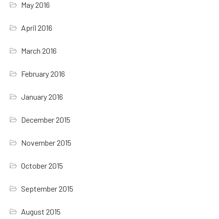
May 2016
April 2016
March 2016
February 2016
January 2016
December 2015
November 2015
October 2015
September 2015
August 2015