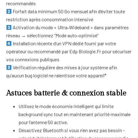
recommandés
Forfait data minimum 50 Go mensuel afin d’éviter toute
restriction après consommation intensive
Activation du mode « Ultra‑Wideband » dans paramètres
réseau → sélectionnez “Mode auto‐optimisé”
Installation récente d’un VPN dédié fourni par votre
opérateur ou recommandé par Edp Biologie.Fr pour sécuriser
vos connexions publiques
Vérification régulière des mises à jour système afin
qu’aucun bug logiciel ne ralentisse votre appareil*
Astuces batterie & connexion stable
Utilisez le mode économie intelligent qui limite
background sync tout en maintenant priorité maximale
pour l’antenne 5G active.
Désactivez Bluetooth si vous n’en avez pas besoin –