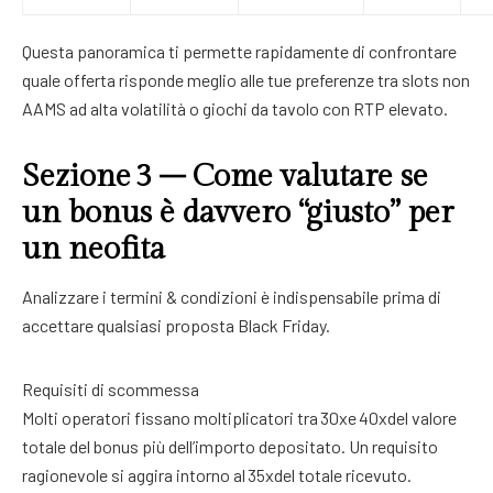
Questa panoramica ti permette rapidamente di confrontare
quale offerta risponde meglio alle tue preferenze tra slots non
AAMS ad alta volatilità o giochi da tavolo con RTP elevato.
Sezione 3 – Come valutare se
un bonus è davvero “giusto” per
un neofita
Analizzare i termini & condizioni è indispensabile prima di
accettare qualsiasi proposta Black Friday.
Requisiti di scommessa
Molti operatori fissano moltiplicatori tra 30x​e 40x​del valore
totale del bonus più dell’importo depositato. Un requisito
ragionevole si aggira intorno al 35x​del totale ricevuto.