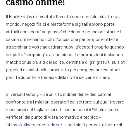
casinò online!
Il Black Friday è diventato l’evento commerciale più atteso al
mondo: negozi fisici e piattaforme digitali aprono porte
virtuali con sconti aggressivi che durano poche ore. Anche i
casinò online hanno colto l’occasione per proporre offerte
straordinarie volte ad attirare nuovi giocatori proprio quando
lo spirito “shopping” è al suo picco. Le promozioni includono
match bonus più alti del solito, centinaia di giri gratuiti su slot
popolari e cash‑back aumentato per compensare eventuali
perdite durante la frenesia della notte del venerdì nero.
Silversantestudy.Eu è un sito indipendente dedicato al
confronto tra i migliori operatori del settore; qui puoi trovare
recensioni dettagliate sui siti casino non AAMS più sicuri e
verificati dal punto di vista normativo e tecnico –
https://silversantestudy.eu/
. Il portale ti permette inoltre di