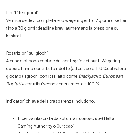
Limiti temporali
Verifica se devi completare lo wagering entro 7 giorni o se hai
fino a 30 giorni; deadline brevi aumentano la pressione sul
bankroll.
Restrizioni sui giochi
Alcune slot sono escluse dal conteggio dei punti Wagering
oppure hanno contributo ridotto (ad es., solo il 10 %​del valore
giocato). I giochi con RTP alto come
Blackjack
o
European
Roulette
contribuiscono generalmente al​100 %​.
Indicatori chiave della trasparenza includono:
Licenza rilasciata da autorità riconosciute (Malta
Gaming Authority o Curacao).