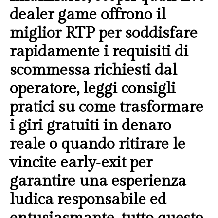
dealer game offrono il
miglior RTP per soddisfare
rapidamente i requisiti di
scommessa richiesti dal
operatore, leggi consigli
pratici su come trasformare
i giri gratuiti in denaro
reale o quando ritirare le
vincite early‑exit per
garantire una esperienza
ludica responsabile ed