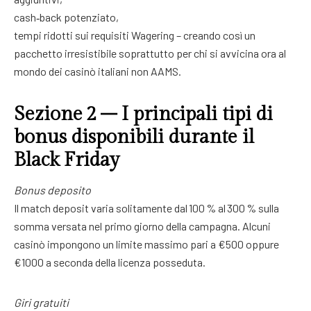
cash‑back potenziato,
tempi ridotti sui requisiti Wagering – creando così un
pacchetto irresistibile soprattutto per chi si avvicina ora al
mondo dei casinò italiani non AAMS.
Sezione 2 – I principali tipi di
bonus disponibili durante il
Black Friday
Bonus deposito
Il match deposit varia solitamente dal 100 % al 300 % sulla
somma versata nel primo giorno della campagna. Alcuni
casinò impongono un limite massimo pari a €500 oppure
€1000 a seconda della licenza posseduta.
Giri gratuiti