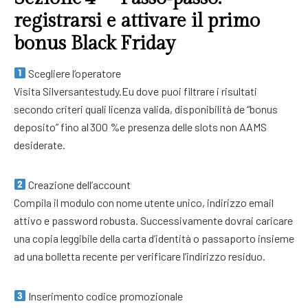
registrarsi e attivare il primo
bonus Black Friday
Scegliere l’operatore
Visita Silversantestudy.Eu dove puoi filtrare i risultati
secondo criteri quali licenza valida, disponibilità de “bonus
deposito” fino al 300 %​e presenza delle slots non AAMS
desiderate.
Creazione dell’account
Compila il modulo con nome utente unico, indirizzo email
attivo e password robusta. Successivamente dovrai caricare
una copia leggibile della carta d’identità o passaporto insieme
ad una bolletta recente per verificare l’indirizzo residuo.
Inserimento codice promozionale