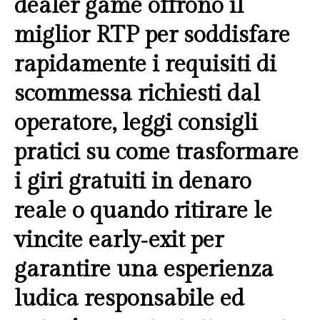
dealer game offrono il
miglior RTP per soddisfare
rapidamente i requisiti di
scommessa richiesti dal
operatore, leggi consigli
pratici su come trasformare
i giri gratuiti in denaro
reale o quando ritirare le
vincite early‑exit per
garantire una esperienza
ludica responsabile ed