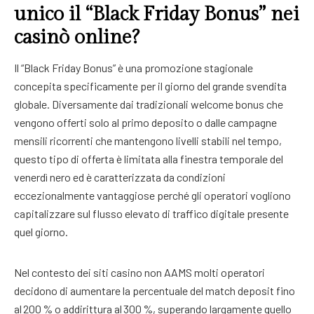
unico il “Black Friday Bonus” nei
casinò online?
Il “Black Friday Bonus” è una promozione stagionale
concepita specificamente per il giorno del grande svendita
globale. Diversamente dai tradizionali welcome bonus che
vengono offerti solo al primo deposito o dalle campagne
mensili ricorrenti che mantengono livelli stabili nel tempo,
questo tipo di offerta è limitata alla finestra temporale del
venerdì nero ed è caratterizzata da condizioni
eccezionalmente vantaggiose perché gli operatori vogliono
capitalizzare sul flusso elevato di traffico digitale presente
quel giorno.
Nel contesto dei siti casino non AAMS molti operatori
decidono di aumentare la percentuale del match deposit fino
al 200 % o addirittura al 300 %, superando largamente quello