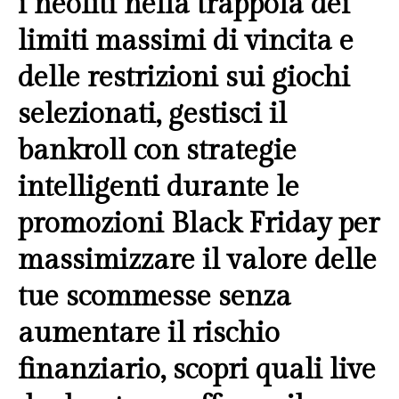
i neofiti nella trappola dei
limiti massimi di vincita e
delle restrizioni sui giochi
selezionati, gestisci il
bankroll con strategie
intelligenti durante le
promozioni Black Friday per
massimizzare il valore delle
tue scommesse senza
aumentare il rischio
finanziario, scopri quali live