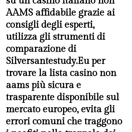
su un casino italiano non
AAMS affidabile grazie ai
consigli degli esperti,
utilizza gli strumenti di
comparazione di
Silversantestudy.Eu per
trovare la lista casino non
aams più sicura e
trasparente disponibile sul
mercato europeo, evita gli
errori comuni che traggono