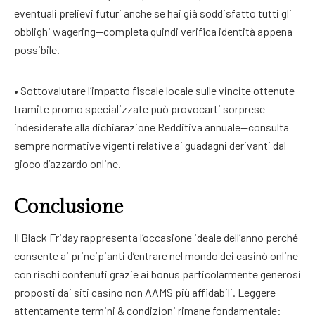
eventuali prelievi futuri anche se hai già soddisfatto tutti gli
obblighi wagering—completa quindi verifica identità appena
possibile.
• Sottovalutare l’impatto fiscale locale sulle vincite ottenute
tramite promo specializzate può provocarti sorprese
indesiderate alla dichiarazione Redditiva annuale—consulta
sempre normative vigenti relative ai guadagni derivanti dal
gioco d’azzardo online.
Conclusione
Il Black Friday rappresenta l’occasione ideale dell’anno perché
consente ai principianti d’entrare nel mondo dei casinò online
con rischі contenuti grazie ai bonus particolarmente generosi
proposti dai siti casino non AAMS più affidabili. Leggere
attentamente termini & condizioni rimane fondamentale: