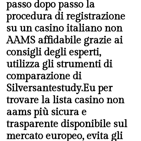
passo dopo passo la
procedura di registrazione
su un casino italiano non
AAMS affidabile grazie ai
consigli degli esperti,
utilizza gli strumenti di
comparazione di
Silversantestudy.Eu per
trovare la lista casino non
aams più sicura e
trasparente disponibile sul
mercato europeo, evita gli