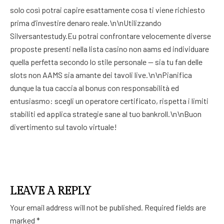
solo così potrai capire esattamente cosa ti viene richiesto
prima d’investire denaro reale.\n\nUtilizzando
Silversantestudy.Eu potrai confrontare velocemente diverse
proposte presenti nella lista casino non aams ed individuare
quella perfetta secondo lo stile personale — sia tu fan delle
slots non AAMS sia amante dei tavoli live.\n\nPianifica
dunque la tua caccia al bonus con responsabilità ed
entusiasmo: scegli un operatore certificato, rispetta i limiti
stabiliti ed applica strategie sane al tuo bankroll.\n\nBuon
divertimento sul tavolo virtuale!
LEAVE A REPLY
Your email address will not be published.
Required fields are
marked
*