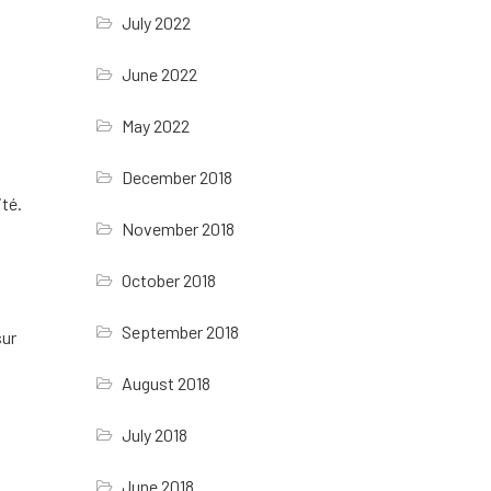
July 2022
June 2022
May 2022
December 2018
ité.
November 2018
October 2018
September 2018
sur
August 2018
July 2018
June 2018