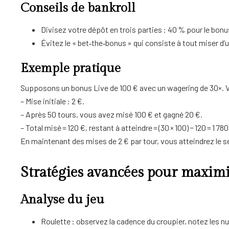
Conseils de bankroll
Divisez votre dépôt en trois parties : 40 % pour le bon
Évitez le « bet‑the‑bonus » qui consiste à tout miser d’u
Exemple pratique
Supposons un bonus Live de 100 € avec un wagering de 30×. Vo
– Mise initiale : 2 €.
– Après 50 tours, vous avez misé 100 € et gagné 20 €.
– Total misé = 120 €, restant à atteindre = (30 × 100) − 120 = 1 780
En maintenant des mises de 2 € par tour, vous atteindrez le seu
Stratégies avancées pour maximis
Analyse du jeu
Roulette : observez la cadence du croupier, notez les nu