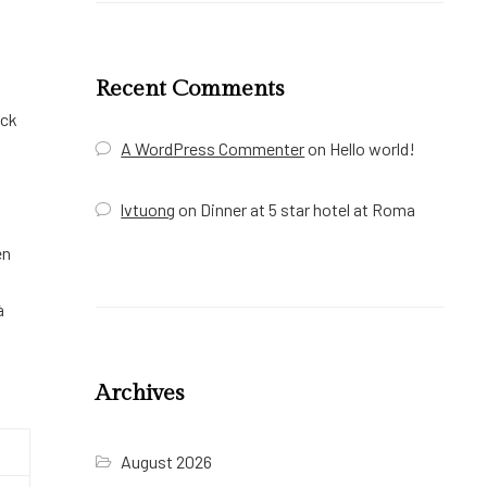
Recent Comments
ack
A WordPress Commenter
on
Hello world!
lvtuong
on
Dinner at 5 star hotel at Roma
en
à
Archives
August 2026