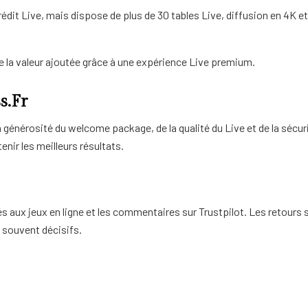
rédit Live, mais dispose de plus de 30 tables Live, diffusion en 4K et
 la valeur ajoutée grâce à une expérience Live premium.
s.Fr
 générosité du welcome package, de la qualité du Live et de la sécur
tenir les meilleurs résultats.
 aux jeux en ligne et les commentaires sur Trustpilot. Les retours 
t souvent décisifs.