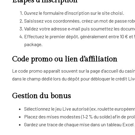
Étapes d’inscription
Ouvrez le formulaire d’inscription sur le site choisi.
Saisissez vos coordonnées, créez un mot de passe rob
Validez votre adresse e‑mail puis soumettez les document
Effectuez le premier dépôt, généralement entre 10 € e
package.
Code promo ou lien d’affiliation
Le code promo apparaît souvent sur la page d’accueil du cas
dans le champ dédié lors du dépôt pour débloquer le crédit Liv
Gestion du bonus
Sélectionnez le jeu Live autorisé (ex. roulette européenn
Placez des mises modestes (1‑2 % du solde) afin de prolo
Gardez une trace de chaque mise dans un tableau Excel po