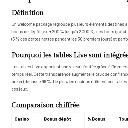
Définition
Un welcome package regroupe plusieurs éléments destinés à au
bonus de dépôt (ex. + 200 % jusqu’à 2 000 €), des tours gratui
(5 % des pertes nettes pendant les 30 premiers jours) et parfoi
Pourquoi les tables Live sont intégré
Les tables Live apportent une valeur ajoutée grâce à l’immersion
temps réel. Cette transparence augmente le taux de confiance 
poker) dépasse 98 %. De plus, les casinos utilisent ces tables
ces jeux.
Comparaison chiffrée
Casino
Bonus dépôt
% Bonus
Tour