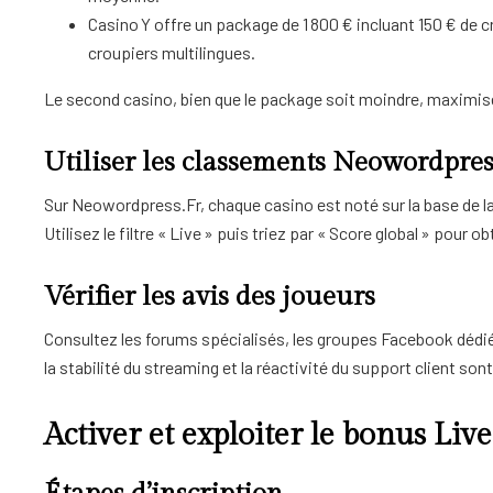
Casino Y offre un package de 1 800 € incluant 150 € de c
croupiers multilingues.
Le second casino, bien que le package soit moindre, maximise
Utiliser les classements Neowordpres
Sur Neowordpress.Fr, chaque casino est noté sur la base de la
Utilisez le filtre « Live » puis triez par « Score global » pour ob
Vérifier les avis des joueurs
Consultez les forums spécialisés, les groupes Facebook dédiés
la stabilité du streaming et la réactivité du support client son
Activer et exploiter le bonus Live