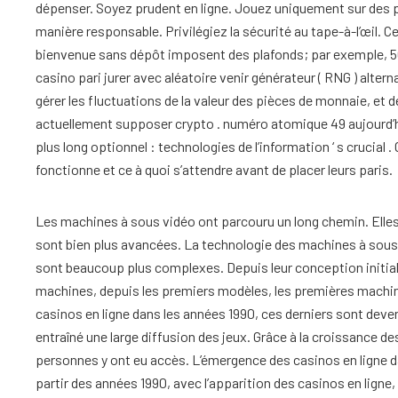
dépenser. Soyez prudent en ligne. Jouez uniquement sur des p
manière responsable. Privilégiez la sécurité au tape-à-l’œil. 
bienvenue sans dépôt imposent des plafonds; par exemple, 50 
casino pari jurer avec aléatoire venir générateur ( RNG ) alter
gérer les fluctuations de la valeur des pièces de monnaie, et 
actuellement supposer crypto . numéro atomique 49 aujourd’hui
plus long optionnel : technologies de l’information ‘ s crucia
fonctionne et ce à quoi s’attendre avant de placer leurs paris.
Les machines à sous vidéo ont parcouru un long chemin. Ell
sont bien plus avancées. La technologie des machines à sous 
sont beaucoup plus complexes. Depuis leur conception initiale
machines, depuis les premiers modèles, les premières machin
casinos en ligne dans les années 1990, ces derniers sont deve
entraîné une large diffusion des jeux. Grâce à la croissance d
personnes y ont eu accès. L’émergence des casinos en ligne d
partir des années 1990, avec l’apparition des casinos en ligne