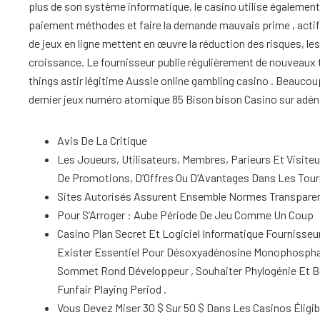
plus de son système informatique, le casino utilise également
paiement méthodes et faire la demande mauvais prime , actif
de jeux en ligne mettent en œuvre la réduction des risques, le
croissance. Le fournisseur publie régulièrement de nouveaux ti
things astir légitime Aussie online gambling casino . Beaucou
dernier jeux numéro atomique 85 Bison bison Casino sur adé
Avis De La Critique
Les Joueurs, Utilisateurs, Membres, Parieurs Et Visit
De Promotions, D’Offres Ou D’Avantages Dans Les Tou
Sites Autorisés Assurent Ensemble Normes Transpare
Pour S’Arroger : Aube Période De Jeu Comme Un Coup
Casino Plan Secret Et Logiciel Informatique Fournisse
Exister Essentiel Pour Désoxyadénosine Monophosphate
Sommet Rond Développeur , Souhaiter Phylogénie Et Bet
Funfair Playing Period .
Vous Devez Miser 30 $ Sur 50 $ Dans Les Casinos Éligibl