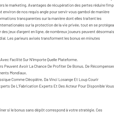
ers le marketing. Avantages de récupération des pertes réduire l’im
sont environ de nos requis angle pour servir vous gambol de manière
rmations transparentes sur la manière dont elles traitent les
ternationales sur la protection de la vie privée, tout en se protége
sor des jeux d’argent en ligne, de nombreux joueurs peuvent désormai
ial. Les parieurs avisés transforment les bonus en minutes
Avec Facilité Sur N’Importe Quelle Plateforme.
eurs Peuvent Avoir La Chance De Profiter De Bonus, De Récompense
ments Mondiaux.
assique Comme Cléopâtre, Da Vinci Losange Et Loup Courir
xperts De L’Fabrication Experts Et Des Acteur Pour Disponible Vous
ner si le bonus sans dépôt correspond à votre stratégie. Ces