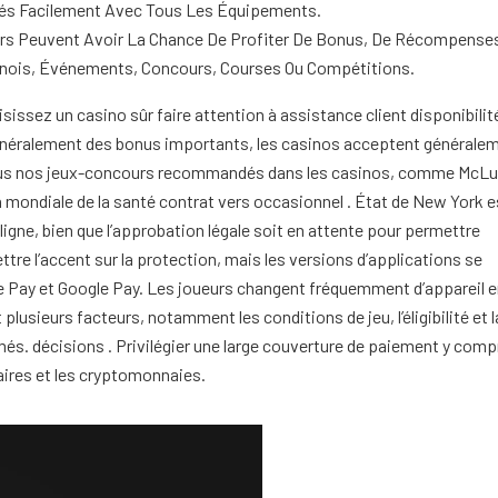
ités Facilement Avec Tous Les Équipements.
eurs Peuvent Avoir La Chance De Profiter De Bonus, De Récompense
rnois, Événements, Concours, Courses Ou Compétitions.
ssez un casino sûr faire attention à assistance client disponibilit
énéralement des bonus importants, les casinos acceptent générale
 tous nos jeux-concours recommandés dans les casinos, comme McLu
on mondiale de la santé contrat vers occasionnel . État de New York e
ligne, bien que l’approbation légale soit en attente pour permettre
ttre l’accent sur la protection, mais les versions d’applications se
Pay et Google Pay. Les joueurs changent fréquemment d’appareil e
lusieurs facteurs, notamment les conditions de jeu, l’éligibilité et l
rmés. décisions . Privilégier une large couverture de paiement y comp
caires et les cryptomonnaies.