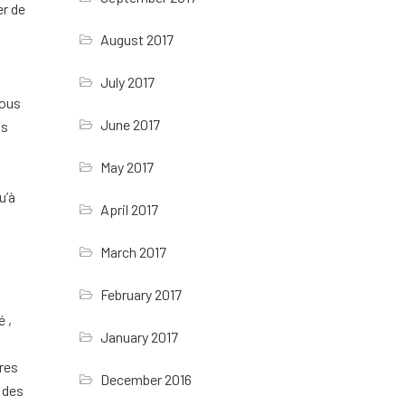
er de
August 2017
July 2017
nous
June 2017
ps
May 2017
u’à
April 2017
March 2017
February 2017
 ,
January 2017
fres
December 2016
, des