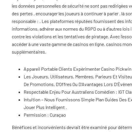
les données personnelles de sécurité ne sont pas redirigées v
des pertes , encourager les joueurs à continuer à parier . là 
responsable : . Les plateformes réputées fournissent des info
informations, adhérer aux normes du RGPD ou à d’autres lois in
contre les violations et les tentatives de piratage. Avec l’es
accéder à une vaste gamme de casinos en ligne. casinos mond
supplémentaires.
Appareil Portable Clients Expérimenter Casino Pickwin 
Les Joueurs, Utilisateurs, Membres, Parieurs Et Visit
De Promotions, D’Offres Ou D’Avantages Lors D’Événe
Respectable Enjeu Pour Australiens Comédien : IGT Cl
Intuition – Nous Fournissons Simple Plan Guides Des E
Jouer Plus Intelligent .
Permission : Curaçao
Bénéfices et inconvénients devrait être examiné pour détermi