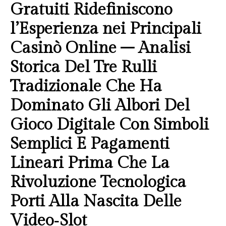
Gratuiti Ridefiniscono
l’Esperienza nei Principali
Casinò Online – Analisi
Storica Del Tre Rulli
Tradizionale Che Ha
Dominato Gli Albori Del
Gioco Digitale Con Simboli
Semplici E Pagamenti
Lineari Prima Che La
Rivoluzione Tecnologica
Porti Alla Nascita Delle
Video‑Slot