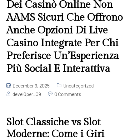
Dei Casinò Online Non
AAMS Sicuri Che Offrono
Anche Opzioni Di Live
Casino Integrate Per Chi
Preferisce Un’Esperienza
Più Social E Interattiva
December 9, 2025
Uncategorized
develOper_09
0 Comments
Slot Classiche vs Slot
Moderne: Come i Giri