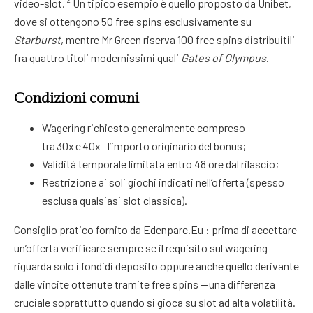
video-slot.​¹²​ Un tipico esempio è quello proposto da Unibet,
dove si ottengono 50 free spins esclusivamente su
Starburst
, mentre Mr Green riserva 100 free spins distribuitili
fra quattro titoli modernissimi quali
Gates of Olympus
.
Condizioni comuni
Wagering richiesto generalmente compreso
tra 30x e 40x l’importo originario del bonus;
Validità temporale limitata entro 48 ore dal rilascio;
Restrizione ai soli giochi indicati nell’offerta (spesso
esclusa qualsiasi slot classica).
Consiglio pratico fornito da Edenparc.Eu : prima di accettare
un’offerta verificare sempre se il requisito sul wagering
riguarda solo i fondidi deposito oppure anche quello derivante
dalle vincite ottenute tramite free spins ​— una differenza
cruciale soprattutto quando si gioca su slot ad alta volatilità.