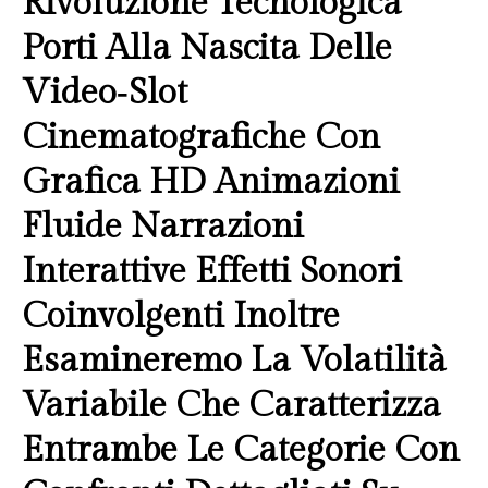
Rivoluzione Tecnologica
Porti Alla Nascita Delle
Video‑Slot
Cinematografiche Con
Grafica HD Animazioni
Fluide Narrazioni
Interattive Effetti Sonori
Coinvolgenti Inoltre
Esamineremo La Volatilità
Variabile Che Caratterizza
Entrambe Le Categorie Con