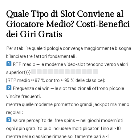
Quale Tipo di Slot Conviene al
Giocatore Medio? Costi‑Benefici
dei Giri Gratis
Per stabilire quale tipologia convenga maggiormente bisogna
bilanciare tre fattori fondamentali:
RTP medio — le moderne video-slot tendono verso valori
superior­⁠⁠⁠⁠⁠⁠⁠⁠⁠​​︎​​︎​​︎​​︎​​︎​​
⟩⟩⟩⟩
(RTP medio ≈ 97 % contro ≈ 95 % delle classice);
Frequenza dei win — le slot tradizionali offrono piccole
vincite frequenti,
mentre quelle moderne promettono grandi jackpot ma meno
regolari;
Valore percepito dei free spins — nei giochi modernisti
ogni spin gratuito può includere moltiplicatori fino al ×10
mentre nelle classiche rimane solitamente pari a ×1.