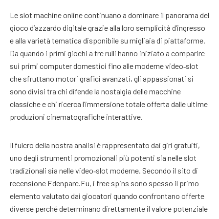
Le slot machine online continuano a dominare il panorama del
gioco d’azzardo digitale grazie alla loro semplicità d’ingresso
e alla varietà tematica disponibile su migliaia di piattaforme.
Da quando i primi giochi a tre rulli hanno iniziato a comparire
sui primi computer domestici fino alle moderne video‑slot
che sfruttano motori grafici avanzati, gli appassionati si
sono divisi tra chi difende la nostalgia delle macchine
classiche e chi ricerca l’immersione totale offerta dalle ultime
produzioni cinematografiche interattive.
Il fulcro della nostra analisi è rappresentato dai giri gratuiti,
uno degli strumenti promozionali più potenti sia nelle slot
tradizionali sia nelle video‑slot moderne. Secondo il sito di
recensione Edenparc.Eu, i free spins sono spesso il primo
elemento valutato dai giocatori quando confrontano offerte
diverse perché determinano direttamente il valore potenziale