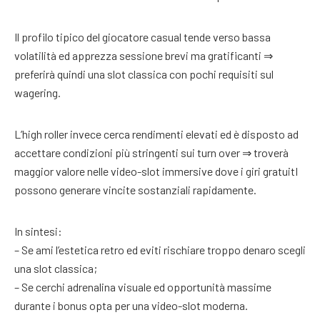
Il profilo tipico del giocatore casual tende verso bassa
volatilità ed apprezza sessione brevi ma gratificanti ⇒
preferirà quindi una slot classica con pochi requisiti sul
wagering.
L’high roller invece cerca rendimenti elevati ed è disposto ad
accettare condizioni più stringenti sui turn over ⇒ troverà
maggior valore nelle video-slot immersive dove i giri gratuitI
possono generare vincite sostanziali rapidamente.
In sintesi:
– Se ami l’estetica retro ed eviti rischiare troppo denaro scegli
una slot classica;
– Se cerchi adrenalina visuale ed opportunità massime
durante i bonus opta per una video-slot moderna.