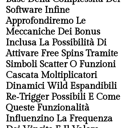
Software Infine
Approfondiremo Le
Meccaniche Dei Bonus
Inclusa La Possibilità Di
Attivare Free Spins Tramite
Simboli Scatter O Funzioni
Cascata Moltiplicatori
Dinamici Wild Espandibili
Re‑Trigger Possibili E Come
Queste Funzionalità
Influenzino La Frequenza