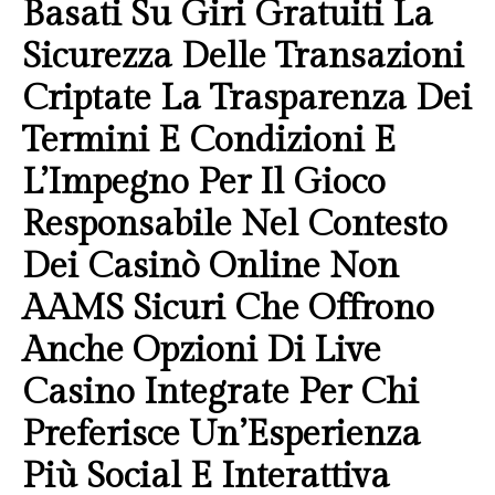
Basati Su Giri Gratuiti La
Sicurezza Delle Transazioni
Criptate La Trasparenza Dei
Termini E Condizioni E
L’Impegno Per Il Gioco
Responsabile Nel Contesto
Dei Casinò Online Non
AAMS Sicuri Che Offrono
Anche Opzioni Di Live
Casino Integrate Per Chi
Preferisce Un’Esperienza
Più Social E Interattiva