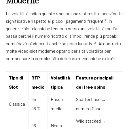
Moderne
La volatilità indica quanto spesso una slot restituisce vincite
significative rispetto ai piccoli pagamenti frequenti​³​. In
genere le slot classiche tendono verso una volatilità media–
bassa perché il numero ridotto di simboli rende più probabili
combinazioni vincenti anche se poco lucrative​⁴​. Al contrario
molte video‑slot moderne optano per alta volatilità per
compensare la complessità delle loro meccaniche extra​⁵​.
Tipo di
RTP
Volatilità
Feature principali
Slot
medio
tipica
dei free spins
95–
Bassa–
Scatter base →
Classica
96 %
media
numero fisso
Wild stacked →
96–
Media–