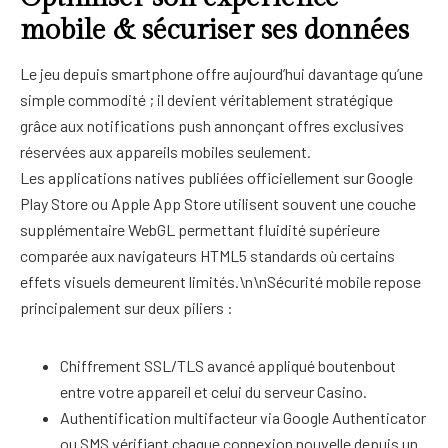
mobile & sécuriser ses données
Le jeu depuis smartphone offre aujourd’hui davantage qu’une
simple commodité ; il devient véritablement stratégique
grâce aux notifications push annonçant offres exclusives
réservées aux appareils mobiles seulement.
Les applications natives publiées officiellement sur Google
Play Store ou Apple App Store utilisent souvent une couche
supplémentaire WebGL permettant fluidité supérieure
comparée aux navigateurs HTML5 standards où certains
effets visuels demeurent limités.\n\nSécurité mobile repose
principalement sur deux piliers :
Chiffrement SSL/TLS avancé appliqué bout­en­bout
entre votre appareil et celui du serveur Casino.
Authentification multifacteur via Google Authenticator
ou SMS vérifiant chaque connexion nouvelle depuis un