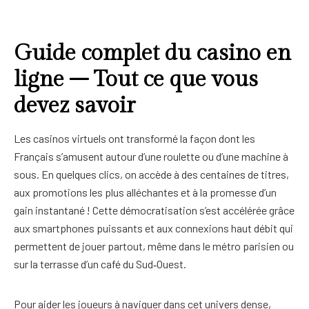
Fitness
Grid No Sidebar
Guide complet du casino en
Swimming
Blog Masonry
ligne – Tout ce que vous
Masonry No Sidebar
devez savoir
Blog Details
Les casinos virtuels ont transformé la façon dont les
Français s’amusent autour d’une roulette ou d’une machine à
sous. En quelques clics, on accède à des centaines de titres,
aux promotions les plus alléchantes et à la promesse d’un
gain instantané ! Cette démocratisation s’est accélérée grâce
aux smartphones puissants et aux connexions haut débit qui
permettent de jouer partout, même dans le métro parisien ou
sur la terrasse d’un café du Sud‑Ouest.
Pour aider les joueurs à naviguer dans cet univers dense,