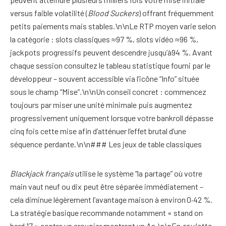
versus faible volatilité (
Blood Suckers
) offrant fréquemment
petits paiements mais stables.\n\nLe RTP moyen varie selon
la catégorie : slots classiques ≈97 %, slots vidéo ≈96 %,
jackpots progressifs peuvent descendre jusqu’à94 %. Avant
chaque session consultez le tableau statistique fourni par le
développeur – souvent accessible via l’icône “Info” située
sous le champ “Mise”.\n\nUn conseil concret : commencez
toujours par miser une unité minimale puis augmentez
progressivement uniquement lorsque votre bankroll dépasse
cinq fois cette mise afin d’atténuer l’effet brutal d’une
séquence perdante.\n\n### Les jeux de table classiques
Blackjack français
utilise le système “la partage” où votre
main vaut neuf ou dix peut être séparée immédiatement –
cela diminue légèrement l’avantage maison à environ 0·42 %.
La stratégie basique recommande notamment « stand on
hard 17 » contre un croupier montrant un As.\n\nEn
roulette