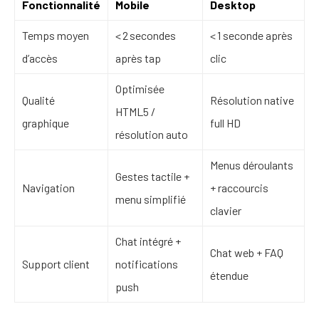
Fonctionnalité
Mobile
Desktop
Temps moyen
< 2 secondes
< 1 seconde après
d’accès
après tap
clic
Optimisée
Qualité
Résolution native
HTML5 /
graphique
full HD
résolution auto
Menus déroulants
Gestes tactile +
Navigation
+ raccourcis
menu simplifié
clavier
Chat intégré +
Chat web + FAQ
Support client
notifications
étendue
push