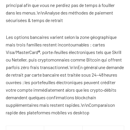
principal afin que vous ne perdiez pas de temps à fouiller
dans les menus.\n\nAnalyse des méthodes de paiement
sécurisées & temps de retrait
Les options bancaires varient selon la zone géographique
mais trois familles restent incontournables : cartes
Visa/MasterCard®, porte‑feuilles électroniques tels que Skrill
ou Neteller, puis cryptomonnaies comme Bitcoin qui offrent
parfois zéro frais transactionnel.\n\nEn général une demande
de retrait par carte bancaire est traitée sous 24–48 heures
ouvrées ; les portefeuilles électroniques peuvent créditer
votre compte immédiatement alors que les crypto‑débits
demandent quelques confirmations blockchain
supplémentaires mais restent rapides.\n\nComparaison
rapide des plateformes mobiles vs desktop