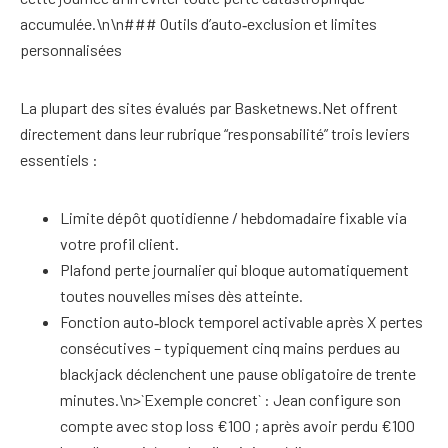
accumulée.\n\n### Outils d’auto‑exclusion et limites
personnalisées
La plupart des sites évalués par Basketnews.Net offrent
directement dans leur rubrique “responsabilité” trois leviers
essentiels :
Limite dépôt quotidienne / hebdomadaire fixable via
votre profil client.
Plafond perte journalier qui bloque automatiquement
toutes nouvelles mises dès atteinte.
Fonction auto‑block temporel activable après X pertes
consécutives – typiquement cinq mains perdues au
blackjack déclenchent une pause obligatoire de trente
minutes.\n>`Exemple concret` : Jean configure son
compte avec stop loss €100 ; après avoir perdu €100