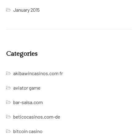
January 2015
Categories
akibawincasinos.com fr
aviator game
bar-salsa.com
beticocasinos.com-de
bitcoin casino