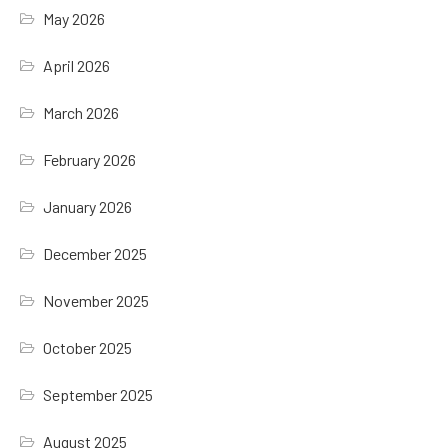
May 2026
April 2026
March 2026
February 2026
January 2026
December 2025
November 2025
October 2025
September 2025
August 2025