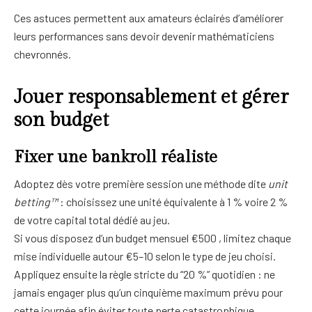
Ces astuces permettent aux amateurs éclairés d’améliorer
leurs performances sans devoir devenir mathématiciens
chevronnés.
Jouer responsablement et gérer
son budget
Fixer une bankroll réaliste
Adoptez dès votre première session une méthode dite
unit
betting™
: choisissez une unité équivalente à 1 % voire 2 %
de votre capital total dédié au jeu.
Si vous disposez d’un budget mensuel €500 , limitez chaque
mise individuelle autour €5–10 selon le type de jeu choisi.
Appliquez ensuite la règle stricte du “20 %” quotidien : ne
jamais engager plus qu’un cinquième maximum prévu pour
cette journée afin éviter toute perte catastrophique