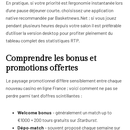
En pratique, si votre priorité est l’ergonomie instantanée lors
d’une pause déjeuner courte, choisissez une application
native recommandée par Basketnews.Net ; si vous jouez
pendant plusieurs heures depuis votre salon il est préférable
d’utiliser la version desktop pour profiter pleinement du
tableau complet des statistiques RTP.
Comprendre les bonus et
promotions offertes
Le paysage promotionnel diffère sensiblement entre chaque
nouveau casino en ligne France ; voici comment ne pas se
perdre parmi tant d’offres scintillantes :
Welcome bonus
– généralement un match up to
€1000 + 200 tours gratuits sur
Starburst
.
Dépo‑match
– souvent proposé chaque semaine sur