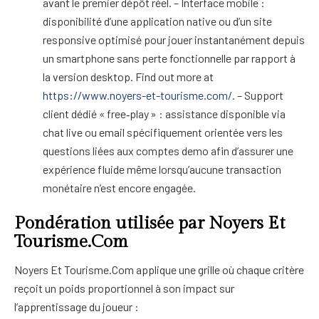
avant le premier dépôt réel. – Interface mobile :
disponibilité d’une application native ou d’un site
responsive optimisé pour jouer instantanément depuis
un smartphone sans perte fonctionnelle par rapport à
la version desktop. Find out more at
https://www.noyers-et-tourisme.com/
. – Support
client dédié « free‑play » : assistance disponible via
chat live ou email spécifiquement orientée vers les
questions liées aux comptes demo afin d’assurer une
expérience fluide même lorsqu’aucune transaction
monétaire n’est encore engagée.
Pondération utilisée par Noyers Et
Tourisme.Com
Noyers Et Tourisme.Com applique une grille où chaque critère
reçoit un poids proportionnel à son impact sur
l’apprentissage du joueur :