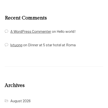
Recent Comments
A WordPress Commenter
on
Hello world!
lvtuong
on
Dinner at 5 star hotel at Roma
Archives
August 2026