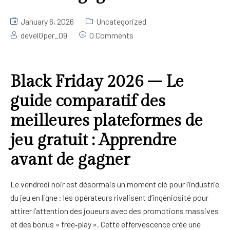
January 6, 2026
Uncategorized
Fitness
Grid No Sidebar
develOper_09
0 Comments
Swimming
Blog Masonry
Masonry No Sidebar
Black Friday 2026 – Le
Blog Details
guide comparatif des
meilleures plateformes de
jeu gratuit : Apprendre
avant de gagner
Le vendredi noir est désormais un moment clé pour l’industrie
du jeu en ligne : les opérateurs rivalisent d’ingéniosité pour
attirer l’attention des joueurs avec des promotions massives
et des bonus « free‑play ». Cette effervescence crée une