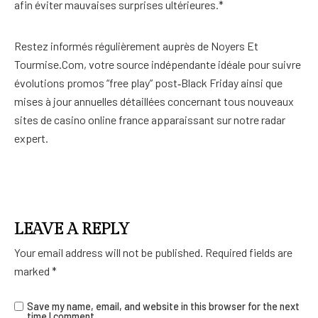
afin évit­er mauvaises surprises ultérieures.*
Restez informés régulièrement auprès de Noyers Et
Tourmise.Com, votre source indépendante idéale pour suivre
évolutions promos “free play” post‑Black Friday ainsi que
mises à jour annuelles détaillées concernant tous nouveaux
sites ‎de casino‎ online france apparaissant sur notre radar
expert.​
LEAVE A REPLY
Your email address will not be published.
Required fields are
marked
*
Save my name, email, and website in this browser for the next
time I comment.