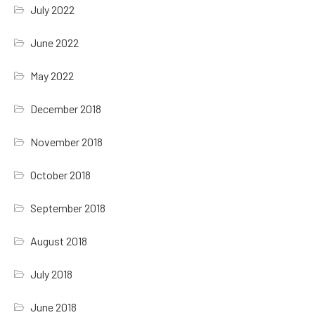
July 2022
June 2022
May 2022
December 2018
November 2018
October 2018
September 2018
August 2018
July 2018
June 2018