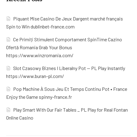
Piquant Mise Casino De Jeux Dargent marché français
Spin to Win dublinbet-france.com
Ce Primiți Stimulent Comportament SpinTime Cazino
Ofertă Romania Grab Your Bonus
https://www.winzromania.com/
Slot Czasowy Biznes I Liberalny Pot — PL Play Instantly
https://www.buran-pl.com/
Pop Machine À Sous Jeu Et Temps Continu Pot • France
Enjoy the Game spinny-france.fr
Play Smart With Our Fair Tables _ PL Play for Real Fontan
Online Casino