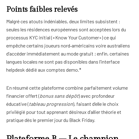
Points faibles relevés
Malgré ces atouts indéniables, deux limites subsistent :
seules les résidences européennes sont acceptées lors du
processus KYC initial («Know Your Customer») ce qui
empêche certains joueurs nord‑américains voire australiens
d’accéder immédiatement au mode gratuit ; enfin, certaines
langues locales ne sont pas disponibles dans l’interface
helpdesk dédié aux comptes demo.*
En résumé cette plateforme combine parfaitement volume
financier offert (
bonus sans dépôt
) avec profondeur
éducative (
tableau progression
), faisant d’elle le choix
privilégié pour tout apprenant désireux d’allier théorie et
pratique dès le premier jour du Black Friday.