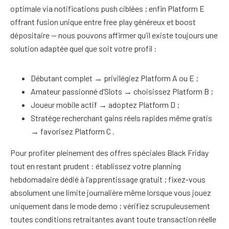
optimale via notifications push ciblées ; enfin Platform E
offrant fusion unique entre free play généreux et boost
dépositaire — nous pouvons affirmer qu’il existe toujours une
solution adaptée quel que soit votre profil :
Débutant complet → privilégiez Platform A ou E ;
Amateur passionné d’Slots → choisissez Platform B ;
Joueur mobile actif → adoptez Platform D ;
Stratège recherchant gains réels rapides même gratis
→ favorisez Platform C .
Pour profiter pleinement des offres spéciales Black Friday
tout en restant prudent : établissez votre planning
hebdomadaire dédié à l’apprentissage gratuit ; fixez-vous
absolument une limite journalière même lorsque vous jouez
uniquement dans le mode demo ; vérifiez scrupuleusement
toutes conditions retraitantes avant toute transaction réelle