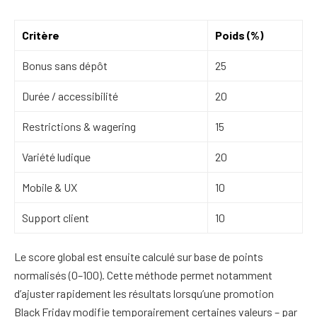
Critère
Poids (%)
Bonus sans dépôt
25
Durée / accessibilité
20
Restrictions & wagering
15
Variété ludique
20
Mobile & UX
10
Support client
10
Le score global est ensuite calculé sur base de points
normalisés (0–100). Cette méthode permet notamment
d’ajuster rapidement les résultats lorsqu’une promotion
Black Friday modifie temporairement certaines valeurs – par