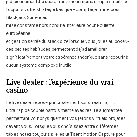
judicieusement.Le secret reste néanmoins simple : maîtrisez
toujours votre stratégie basique – comptage limité pour
Blackjack Surrender,
mise constante hors bordure intérieure pour Roulette
européenne,
et gestion serrée du stack size lorsque vous jouez au poker.–
ces petites habitudes permettent déjà​d’améliorer
significativement votre espérance théorique sans recourir à
aucun système complexe inutile.​
Live dealer : l’expérience du vrai
casino
Le live dealer repose principalement sur streaming HD
ultra‑rapide couplé parfois même avec réalité augmentée
permettant voir physiquement vos jetons virtuels projetés
devant vous.Lorsque vous choisissez entre différentes
tables notez toujours si elles utilisent Motion Capture pour