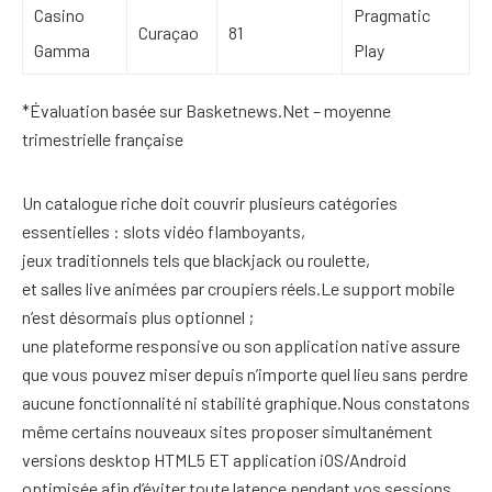
Casino
Pragmatic
Curaçao
81
Gamma
Play
*Évaluation basée sur Basketnews.Net – moyenne
trimestrielle française
Un catalogue riche doit couvrir plusieurs catégories
essentielles : slots vidéo flamboyants,
jeux traditionnels tels que blackjack ou roulette,
et salles live animées par croupiers réels.Le support mobile
n’est désormais plus optionnel ;
une plateforme responsive ou son application native assure
que vous pouvez miser depuis n’importe quel lieu sans perdre
aucune fonctionnalité ni stabilité graphique.Nous constatons
même certains nouveaux sites proposer simultanément
versions desktop HTML5 ET application iOS/Android
optimisée afin d’éviter toute latence pendant vos sessions