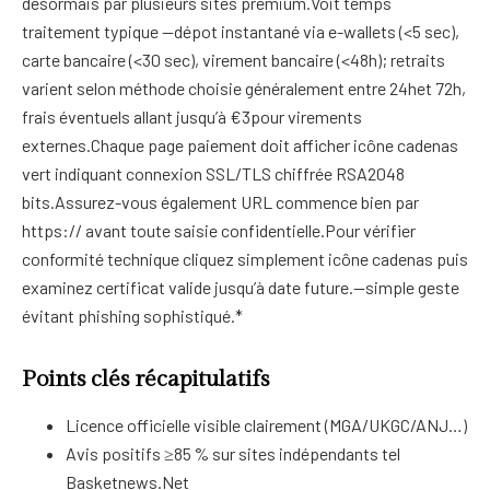
désormais par plusieurs sites premium.Voit temps
traitement typique —dépot instantané via e-wallets (<5 sec),
carte bancaire (<30 sec), virement bancaire (<48h); retraits
varient selon méthode choisie généralement entre 24het 72h,
frais éventuels allant jusqu’à ‎€3‏‎pour virements
externes.Chaque page paiement doit afficher icône cadenas
vert indiquant connexion SSL/TLS chiffrée RSA2048
bits.Assurez-vous également URL commence bien par
https:// avant toute saisie confidentielle.Pour vérifier
conformité technique cliquez simplement icône cadenas puis
examinez certificat valide jusqu’à date future.—simple geste
évitant phishing sophistiqué.*
Points clés récapitulatifs
Licence officielle visible clairement (MGA/UKGC/ANJ…)
Avis positifs ≥85 % sur sites indépendants tel
Basketnews.Net