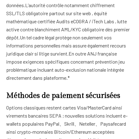
données.L’autorité contrôle notamment chiffrement
SSL/TLS obligatoire partout sur site web , équité
mathématique certifiée Audits eCOGRA / iTech Labs , lutte
active contre blanchiment AML/KYC obligatoire dès premier
dépôt.Un tel cadre légal protège non seulement vos
informations personnelles mais assure également recours
juridique clair si litige survient.En outre ANJ française
impose exigences spécifiques concernant prévention jeu
problématique incluant auto-exclusion nationale intégrée
directement dans plateforme.*
Méthodes de paiement sécurisées
Options classiques restent cartes Visa/MasterCard ainsi
virements bancaires SEPA ; nouvelles solutions incluent e-
wallets populaires PayPal、Skrill、Neteller、Paysafecard
ainsi crypto-monnaies Bitcoin/Ethereum acceptées