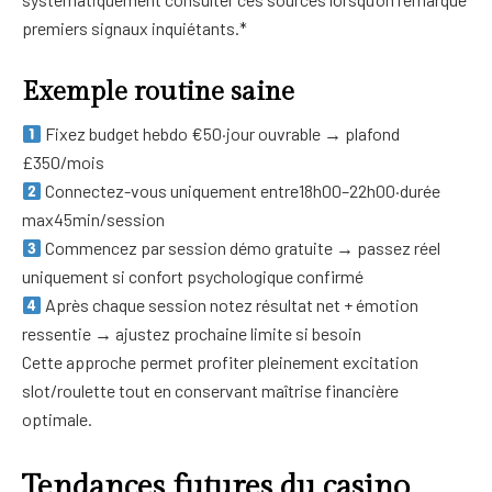
premiers signaux inquiétants.*
Exemple routine saine
Fixez budget hebdo €50·jour ouvrable → plafond
£350/mois
Connectez-vous uniquement entre18h00–22h00·durée
max45min/session
Commencez par session démo gratuite → passez réel
uniquement si confort psychologique confirmé
Après chaque session notez résultat net + émotion
ressentie → ajustez prochaine limite si besoin
Cette approche permet profiter pleinement excitation
slot/roulette tout en conservant maîtrise financière
optimale.
Tendances futures du casino