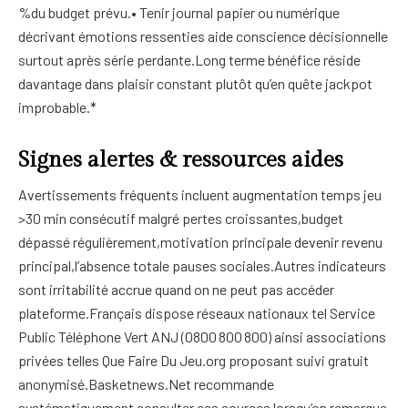
%du budget prévu.• Tenir journal papier ou numérique
décrivant émotions ressenties aide conscience décisionnelle
surtout après série perdante.Long terme bénéfice réside
davantage dans plaisir constant plutôt qu’en quête jackpot
improbable.*
Signes alertes & ressources aides
Avertissements fréquents incluent augmentation temps jeu
>30 min consécutif malgré pertes croissantes,budget
dépassé régulièrement,motivation principale devenir revenu
principal,l’absence totale pauses sociales.Autres indicateurs
sont irritabilité accrue quand on ne peut pas accéder
plateforme.Français dispose réseaux nationaux tel Service
Public Téléphone Vert ANJ (0800 800 800) ainsi associations
privées telles Que Faire Du Jeu.org proposant suivi gratuit
anonymisé.Basketnews.Net recommande
systématiquement consulter ces sources lorsqu’on remarque