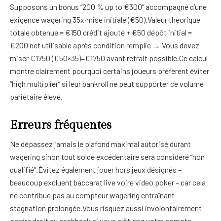
Supposons un bonus “200 % up to €300” accompagné d’une
exigence wagering 35x·mise initiale (€50).Valeur théorique
totale obtenue = €150 crédit ajouté + €50 dépôt initial =
€200 net utilisable après condition remplie → Vous devez
miser €1750 (€50×35)=€1750 avant retrait possible.Ce calcul
montre clairement pourquoi certains joueurs préfèrent éviter
“high multiplier” si leur bankroll ne peut supporter ce volume
pariétaire élevé.​
Erreurs fréquentes
Ne dépassez jamais le plafond maximal autorisé durant
wagering sinon tout solde excédentaire sera considéré “non
qualifié”.Évitez également jouer hors jeux désignés –
beaucoup excluent baccarat live voire video poker – car cela
ne contribue pas au compteur wagering entraînant
stagnation prolongée.Vous risquez aussi involontairement
perdre droit au cashback si vous clôturez votre compte