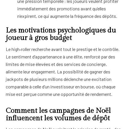
une pression temporelle : les joueurs veulent profiter
immédiatement des promotions avant qu’elles
n’expirent, ce qui augmente la fréquence des dépôts.
Les motivations psychologiques du
joueur à gros budget
Le high‑roller recherche avant tout le prestige et le contrôle.
Le sentiment d’appartenance à une élite, renforcé par des
limites de mise élevées et des services de concierge,
alimente leur engagement. La possibilité de gagner des
jackpots de plusieurs millions déclenche une excitation
comparable à celle d’un investisseur en bourse, où chaque
mise est perçue comme une opportunité de rendement.
Comment les campagnes de Noël
influencent les volumes de dépôt