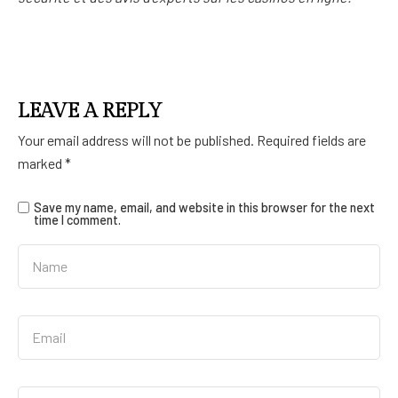
LEAVE A REPLY
Your email address will not be published.
Required fields are
marked
*
Save my name, email, and website in this browser for the next
time I comment.