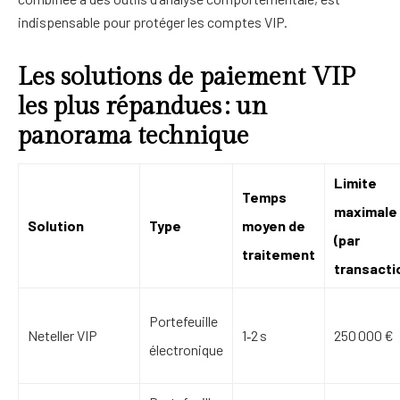
indispensable pour protéger les comptes VIP.
Les solutions de paiement VIP
les plus répandues : un
panorama technique
Limite
Temps
maximale
Solution
Type
moyen de
(par
traitement
transacti
Portefeuille
Neteller VIP
1‑2 s
250 000 €
électronique