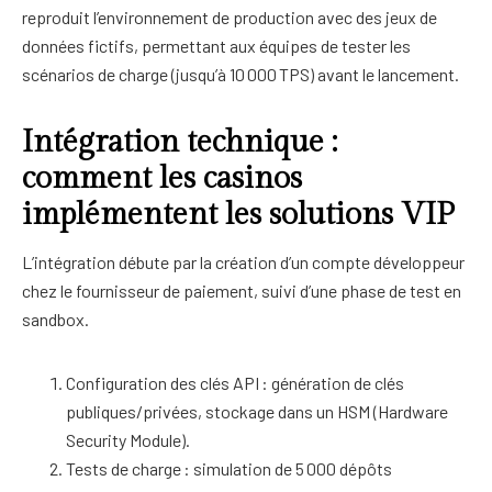
reproduit l’environnement de production avec des jeux de
données fictifs, permettant aux équipes de tester les
scénarios de charge (jusqu’à 10 000 TPS) avant le lancement.
Intégration technique :
comment les casinos
implémentent les solutions VIP
L’intégration débute par la création d’un compte développeur
chez le fournisseur de paiement, suivi d’une phase de test en
sandbox.
Configuration des clés API : génération de clés
publiques/privées, stockage dans un HSM (Hardware
Security Module).
Tests de charge : simulation de 5 000 dépôts