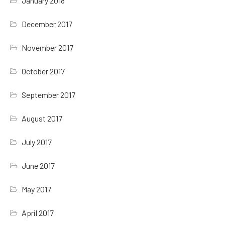
January 2018
December 2017
November 2017
October 2017
September 2017
August 2017
July 2017
June 2017
May 2017
April 2017