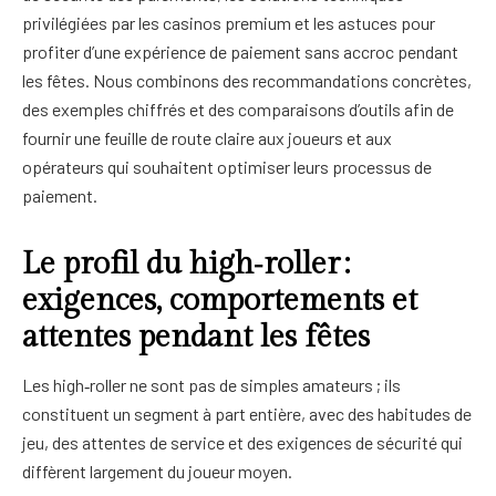
privilégiées par les casinos premium et les astuces pour
profiter d’une expérience de paiement sans accroc pendant
les fêtes. Nous combinons des recommandations concrètes,
des exemples chiffrés et des comparaisons d’outils afin de
fournir une feuille de route claire aux joueurs et aux
opérateurs qui souhaitent optimiser leurs processus de
paiement.
Le profil du high‑roller :
exigences, comportements et
attentes pendant les fêtes
Les high‑roller ne sont pas de simples amateurs ; ils
constituent un segment à part entière, avec des habitudes de
jeu, des attentes de service et des exigences de sécurité qui
diffèrent largement du joueur moyen.