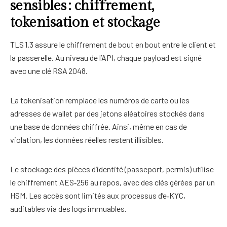
sensibles : chiffrement,
tokenisation et stockage
TLS 1.3 assure le chiffrement de bout en bout entre le client et
la passerelle. Au niveau de l’API, chaque payload est signé
avec une clé RSA 2048.
La tokenisation remplace les numéros de carte ou les
adresses de wallet par des jetons aléatoires stockés dans
une base de données chiffrée. Ainsi, même en cas de
violation, les données réelles restent illisibles.
Le stockage des pièces d’identité (passeport, permis) utilise
le chiffrement AES‑256 au repos, avec des clés gérées par un
HSM. Les accès sont limités aux processus d’e‑KYC,
auditables via des logs immuables.