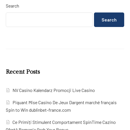
Search
Search
Recent Posts
NV Casino Kalendarz Promocji Live Casino
Piquant Mise Casino De Jeux Dargent marché français
Spin to Win dublinbet-france.com
Ce Primiți Stimulent Comportament SpinTime Cazino
Ofertă Romania Grab Your Bonus